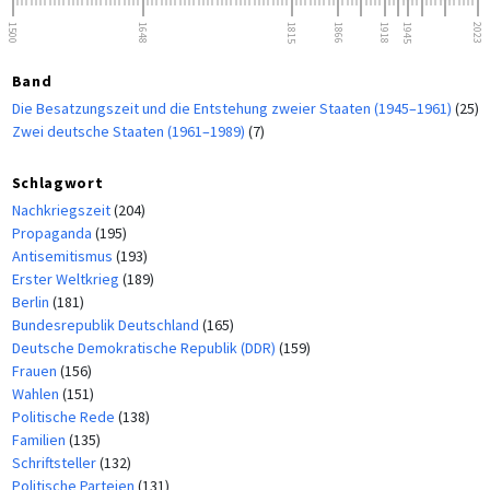
1500
1648
1815
1866
1918
1945
2023
Band
Die Besatzungszeit und die Entstehung zweier Staaten (1945–1961)
(25)
Zwei deutsche Staaten (1961–1989)
(7)
Schlagwort
Nachkriegszeit
(204)
Propaganda
(195)
Antisemitismus
(193)
Erster Weltkrieg
(189)
Berlin
(181)
Bundesrepublik Deutschland
(165)
Deutsche Demokratische Republik (DDR)
(159)
Frauen
(156)
Wahlen
(151)
Politische Rede
(138)
Familien
(135)
Schriftsteller
(132)
Politische Parteien
(131)