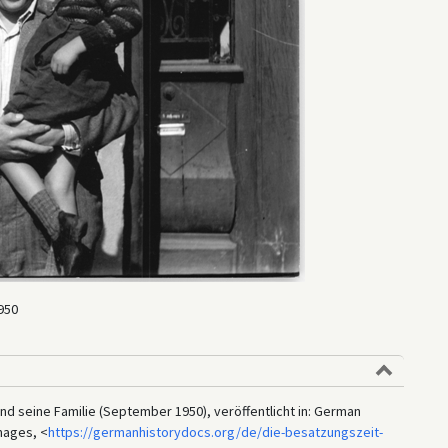
950
und seine Familie (September 1950), veröffentlicht in: German
mages, <
https://germanhistorydocs.org/de/die-besatzungszeit-