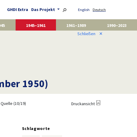
GHDI Extra
Das Projekt
English
Deutsch
945
1945–1961
1961–1989
1990–2023
Schließen
✕
ember 1950)
Quelle (10/19)
Druckansicht
Schlagworte