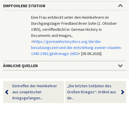
EMPFOHLENE ZITATION
Eine Frau entdeckt unter den Heimkehrern im
Durchgangslager Friedland ihren Sohn (1. Oktober
1955), veröffentlicht in: German History in
Documents and Images,
<
https://germanhistorydocs.org/de/die-
besatzungszeit-und-die-entstehung-zweier-staaten-
1945-1961/ghdi:image-2602
> [05.06.2026].
ÄHNLICHE QUELLEN
Eintreffen der Heimkehrer
„Die letzten Soldaten des
aus sowjetischer
Großen Krieges“: Artikel aus
Kriegsgefangen...
de...