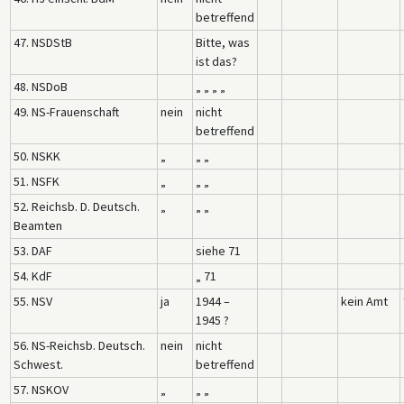
betreffend
47. NSDStB
Bitte, was
ist das?
48. NSDoB
„ „ „ „
49. NS-Frauenschaft
nein
nicht
betreffend
50. NSKK
„
„ „
51. NSFK
„
„ „
52. Reichsb. D. Deutsch.
„
„ „
Beamten
53. DAF
siehe 71
54. KdF
„ 71
55. NSV
ja
1944 –
kein Amt
1945 ?
56. NS-Reichsb. Deutsch.
nein
nicht
Schwest.
betreffend
57. NSKOV
„
„ „