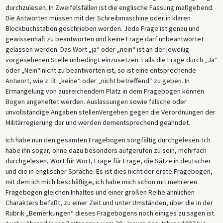
durchzulesen. In Zweifelsfällen ist die englische Fassung maßgebend.
Die Antworten müssen mit der Schreibmaschine oder in klaren
Blockbuchstaben geschrieben werden. Jede Frage ist genau und
gewissenhaft zu beantworten und keine Frage darf unbeantwortet
gelassen werden. Das Wort „ja“ oder „nein“ ist an der jeweilig
vorgesehenen Stelle unbedingt einzusetzen. Falls die Frage durch „Ja“
oder „Nein“ nicht zu beantworten ist, so ist eine entsprechende
Antwort, wie z. B. „keine“ oder „nicht betreffend“ zu geben. In
Ermangelung von ausreichendem Platz in dem Fragebogen können
Bogen angeheftet werden. Auslassungen sowie falsche oder
unvollständige Angaben stellenVergehen gegen die Verordnungen der
Militärregierung dar und werden dementsprechend geahndet.
Ich habe nun den gesamten Fragebogen sorgfältig durchgelesen. Ich
habe ihn sogar, ohne dazu besonders aufgerufen zu sein, mehrfach
durchgelesen, Wort für Wort, Frage für Frage, die Sätze in deutscher
und die in englischer Sprache. Es ist dies nicht der erste Fragebogen,
mit dem ich mich beschäftige, ich habe mich schon mit mehreren
Fragebogen gleichen Inhaltes und einer großen Reihe ähnlichen
Charakters befaßt, zu einer Zeit und unter Umständen, über die in der
Rubrik „Bemerkungen“ dieses Fragebogens noch einiges zu sagen ist.