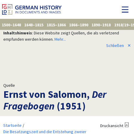
1500–1648
1648–1815
1815–1866
1866–1890
1890–1918
1918/19–1
Inhaltshinweis
: Diese Website zeigt Quellen, die als verletzend
empfunden werden können.
Mehr...
Schließen
✕
Quelle
Ernst von Salomon,
Der
Fragebogen
(1951)
Startseite
Druckansicht
Die Besatzungszeit und die Entstehung zweier