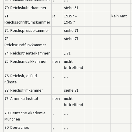
70. Reichskulturkammer
siehe 51
71.
ja
1935? –
kein Amt
Reichsschrifttumskammer
1945 ?
72. Reichspressekammer
siehe 71
73.
siehe 71
Reichsrundfunkkammer
74. Reichstheaterkammer
„ 71
75. Reichsmusikkammer
nein
nicht
betreffend
76. Reichsk, d. Bild.
„
„ „
Künste
77. Reichsfilmkammer
siehe 71
78. Amerika-Institut
nein
nicht
betreffend
79. Deutsche Akademie
„
„ „
München
80. Deutsches
„
„ „