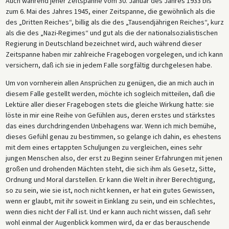
Auch während jener Zeitspanne vom 30. Januar des Jahres 1933 bis
zum 6. Mai des Jahres 1945, einer Zeitspanne, die gewöhnlich als die
des „Dritten Reiches“, billig als die des „Tausendjährigen Reiches“, kurz
als die des „Nazi-Regimes“ und gut als die der nationalsozialistischen
Regierung in Deutschland bezeichnet wird, auch während dieser
Zeitspanne haben mir zahlreiche Fragebogen vorgelegen, und ich kann
versichern, daß ich sie in jedem Falle sorgfältig durchgelesen habe.
Um von vornherein allen Ansprüchen zu genügen, die an mich auch in
diesem Falle gestellt werden, möchte ich sogleich mitteilen, daß die
Lektüre aller dieser Fragebogen stets die gleiche Wirkung hatte: sie
löste in mir eine Reihe von Gefühlen aus, deren erstes und stärkstes
das eines durchdringenden Unbehagens war. Wenn ich mich bemühe,
dieses Gefühl genau zu bestimmen, so gelange ich dahin, es ehestens
mit dem eines ertappten Schuljungen zu vergleichen, eines sehr
jungen Menschen also, der erst zu Beginn seiner Erfahrungen mit jenen
großen und drohenden Mächten steht, die sich ihm als Gesetz, Sitte,
Ordnung und Moral darstellen. Er kann die Welt in ihrer Berechtigung,
so zu sein, wie sie ist, noch nicht kennen, er hat ein gutes Gewissen,
wenn er glaubt, mit ihr soweit in Einklang zu sein, und ein schlechtes,
wenn dies nicht der Fall ist. Und er kann auch nicht wissen, daß sehr
wohl einmal der Augenblick kommen wird, da er das berauschende