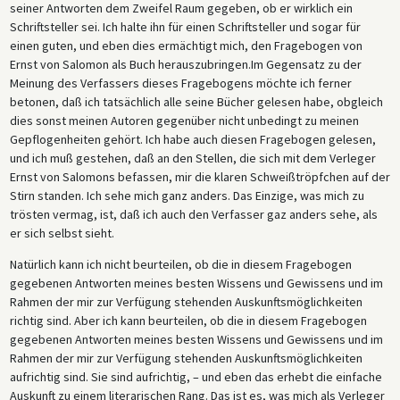
seiner Antworten dem Zweifel Raum gegeben, ob er wirklich ein
Schriftsteller sei. Ich halte ihn für einen Schriftsteller und sogar für
einen guten, und eben dies ermächtigt mich, den Fragebogen von
Ernst von Salomon als Buch herauszubringen.Im Gegensatz zu der
Meinung des Verfassers dieses Fragebogens möchte ich ferner
betonen, daß ich tatsächlich alle seine Bücher gelesen habe, obgleich
dies sonst meinen Autoren gegenüber nicht unbedingt zu meinen
Gepflogenheiten gehört. Ich habe auch diesen Fragebogen gelesen,
und ich muß gestehen, daß an den Stellen, die sich mit dem Verleger
Ernst von Salomons befassen, mir die klaren Schweißtröpfchen auf der
Stirn standen. Ich sehe mich ganz anders. Das Einzige, was mich zu
trösten vermag, ist, daß ich auch den Verfasser gaz anders sehe, als
er sich selbst sieht.
Natürlich kann ich nicht beurteilen, ob die in diesem Fragebogen
gegebenen Antworten meines besten Wissens und Gewissens und im
Rahmen der mir zur Verfügung stehenden Auskunftsmöglichkeiten
richtig sind. Aber ich kann beurteilen, ob die in diesem Fragebogen
gegebenen Antworten meines besten Wissens und Gewissens und im
Rahmen der mir zur Verfügung stehenden Auskunftsmöglichkeiten
aufrichtig sind. Sie sind aufrichtig, – und eben das erhebt die einfache
Auskunft zu einem literarischen Rang. Das ist es, was mich als Verleger