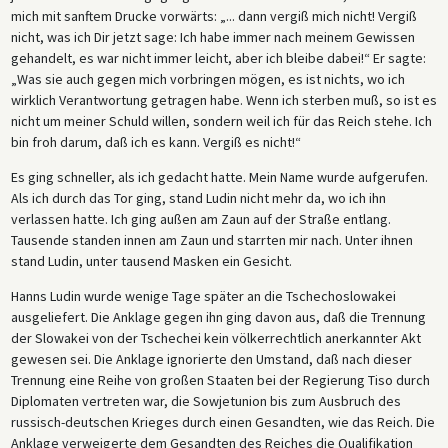
mich mit sanftem Drucke vorwärts: „... dann vergiß mich nicht! Vergiß
nicht, was ich Dir jetzt sage: Ich habe immer nach meinem Gewissen
gehandelt, es war nicht immer leicht, aber ich bleibe dabei!“ Er sagte:
„Was sie auch gegen mich vorbringen mögen, es ist nichts, wo ich
wirklich Verantwortung getragen habe. Wenn ich sterben muß, so ist es
nicht um meiner Schuld willen, sondern weil ich für das Reich stehe. Ich
bin froh darum, daß ich es kann. Vergiß es nicht!“
Es ging schneller, als ich gedacht hatte. Mein Name wurde aufgerufen.
Als ich durch das Tor ging, stand Ludin nicht mehr da, wo ich ihn
verlassen hatte. Ich ging außen am Zaun auf der Straße entlang.
Tausende standen innen am Zaun und starrten mir nach. Unter ihnen
stand Ludin, unter tausend Masken ein Gesicht.
Hanns Ludin wurde wenige Tage später an die Tschechoslowakei
ausgeliefert. Die Anklage gegen ihn ging davon aus, daß die Trennung
der Slowakei von der Tschechei kein völkerrechtlich anerkannter Akt
gewesen sei. Die Anklage ignorierte den Umstand, daß nach dieser
Trennung eine Reihe von großen Staaten bei der Regierung Tiso durch
Diplomaten vertreten war, die Sowjetunion bis zum Ausbruch des
russisch-deutschen Krieges durch einen Gesandten, wie das Reich. Die
Anklage verweigerte dem Gesandten des Reiches die Qualifikation