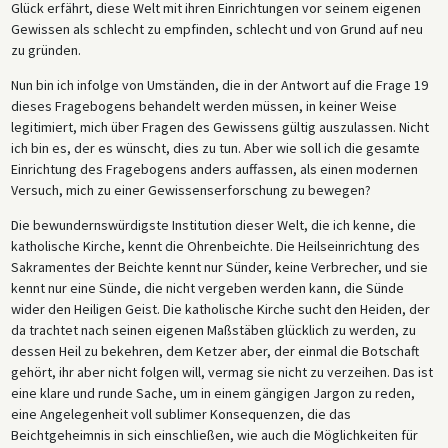
Glück erfährt, diese Welt mit ihren Einrichtungen vor seinem eigenen
Gewissen als schlecht zu empfinden, schlecht und von Grund auf neu
zu gründen.
Nun bin ich infolge von Umständen, die in der Antwort auf die Frage 19
dieses Fragebogens behandelt werden müssen, in keiner Weise
legitimiert, mich über Fragen des Gewissens gültig auszulassen. Nicht
ich bin es, der es wünscht, dies zu tun. Aber wie soll ich die gesamte
Einrichtung des Fragebogens anders auffassen, als einen modernen
Versuch, mich zu einer Gewissenserforschung zu bewegen?
Die bewundernswürdigste Institution dieser Welt, die ich kenne, die
katholische Kirche, kennt die Ohrenbeichte. Die Heilseinrichtung des
Sakramentes der Beichte kennt nur Sünder, keine Verbrecher, und sie
kennt nur eine Sünde, die nicht vergeben werden kann, die Sünde
wider den Heiligen Geist. Die katholische Kirche sucht den Heiden, der
da trachtet nach seinen eigenen Maßstäben glücklich zu werden, zu
dessen Heil zu bekehren, dem Ketzer aber, der einmal die Botschaft
gehört, ihr aber nicht folgen will, vermag sie nicht zu verzeihen. Das ist
eine klare und runde Sache, um in einem gängigen Jargon zu reden,
eine Angelegenheit voll sublimer Konsequenzen, die das
Beichtgeheimnis in sich einschließen, wie auch die Möglichkeiten für