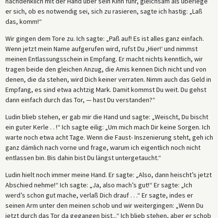
nachdenklich mit der Hand über sein Kinn fuhr, gleichsam als überlege
er sich, ob es notwendig sei, sich zu rasieren, sagte ich hastig: „Laß
das, komm!“
Wir gingen dem Tore zu. Ich sagte: „Paß auf! Es ist alles ganz einfach.
Wenn jetzt mein Name aufgerufen wird, rufst Du ,Hier!‘ und nimmst
meinen Entlassungsschein in Empfang. Er macht nichts kenntlich, wir
tragen beide den gleichen Anzug, die Amis kennen Dich nicht und von
denen, die da stehen, wird Dich keiner verraten. Nimm auch das Geld in
Empfang, es sind etwa achtzig Mark. Damit kommst Du weit. Du gehst
dann einfach durch das Tor, — hast Du verstanden?“
Ludin blieb stehen, er gab mir die Hand und sagte: „Weischt, Du bischt
ein guter Kerle . . !“ Ich sagte eilig: „Um mich mach Dir keine Sorgen. Ich
warte noch etwa acht Tage. Wenn die Faust- Inszenierung steht, geh ich
ganz dämlich nach vorne und frage, warum ich eigentlich noch nicht
entlassen bin. Bis dahin bist Du längst untergetaucht.“
Ludin hielt noch immer meine Hand. Er sagte: „Also, dann heischt’s jetzt
Abschied nehme!“ Ich sagte: „Ja, also mach’s gut!“ Er sagte: „Ich
werd’s schon gut mache, verlaß Dich drauf . . .“ Er sagte, indes er
seinen Arm unter den meinen schob und wir weitergingen: „Wenn Du
jetzt durch das Tor da gegangen bist...“ Ich blieb stehen, aber er schob