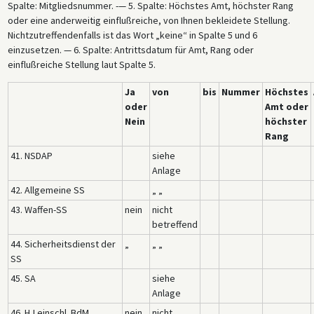
Spalte: Mitgliedsnummer. -— 5. Spalte: Höchstes Amt, höchster Rang
oder eine anderweitig einflußreiche, von Ihnen bekleidete Stellung.
Nichtzutreffendenfalls ist das Wort „keine“ in Spalte 5 und 6
einzusetzen. — 6. Spalte: Antrittsdatum für Amt, Rang oder
einflußreiche Stellung laut Spalte 5.
Ja
von
bis
Nummer
Höchstes
oder
Amt oder
Nein
höchster
Rang
41. NSDAP
siehe
Anlage
42. Allgemeine SS
„ „
43. Waffen-SS
nein
nicht
betreffend
44. Sicherheitsdienst der
„
„ „
SS
45. SA
siehe
Anlage
46. HJ einschl. BdM
nein
nicht