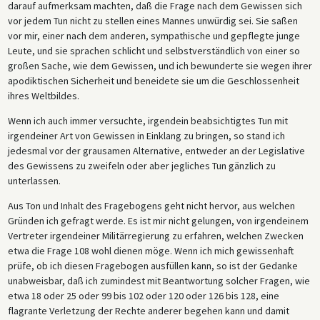
darauf aufmerksam machten, daß die Frage nach dem Gewissen sich
vor jedem Tun nicht zu stellen eines Mannes unwürdig sei. Sie saßen
vor mir, einer nach dem anderen, sympathische und gepflegte junge
Leute, und sie sprachen schlicht und selbstverständlich von einer so
großen Sache, wie dem Gewissen, und ich bewunderte sie wegen ihrer
apodiktischen Sicherheit und beneidete sie um die Geschlossenheit
ihres Weltbildes.
Wenn ich auch immer versuchte, irgendein beabsichtigtes Tun mit
irgendeiner Art von Gewissen in Einklang zu bringen, so stand ich
jedesmal vor der grausamen Alternative, entweder an der Legislative
des Gewissens zu zweifeln oder aber jegliches Tun gänzlich zu
unterlassen.
Aus Ton und Inhalt des Fragebogens geht nicht hervor, aus welchen
Gründen ich gefragt werde. Es ist mir nicht gelungen, von irgendeinem
Vertreter irgendeiner Militärregierung zu er­fahren, welchen Zwecken
etwa die Frage 108 wohl dienen möge. Wenn ich mich gewissenhaft
prüfe, ob ich diesen Fragebogen ausfüllen kann, so ist der Gedanke
unabweisbar, daß ich zumindest mit Beantwortung solcher Fragen, wie
etwa 18 oder 25 oder 99 bis 102 oder 120 oder 126 bis 128, eine
flagrante Verletzung der Rechte anderer begehen kann und damit