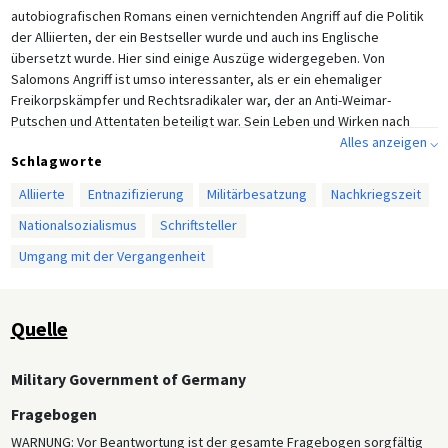
autobiografischen Romans einen vernichtenden Angriff auf die Politik
der Alliierten, der ein Bestseller wurde und auch ins Englische
übersetzt wurde. Hier sind einige Auszüge widergegeben. Von
Salomons Angriff ist umso interessanter, als er ein ehemaliger
Freikorpskämpfer und Rechtsradikaler war, der an Anti-Weimar-
Putschen und Attentaten beteiligt war. Sein Leben und Wirken nach
1933 ist schwieriger zu definieren. Obwohl er nicht in der NSDAP und
Alles anzeigen ⌵
Schlagworte
ihren verschiedenen Gruppierungen aktiv war, schrieb er mehrere
nationalistische Bücher und später auch Filmdrehbücher mit
Alliierte
Entnazifizierung
Militärbesatzung
Nachkriegszeit
antidemokratischen und antisemitischen Botschaften. Doch die
Nationalsozialismus
Schriftsteller
Gestapo ordnete ihn eher in die Nähe des verfemten Gregor Strasser
der NS-Bewegung ein. Zu seinen Freunden gehörten auch Männer, die
Umgang mit der Vergangenheit
später in der Untergrund-Widerstandsgruppe „Rotes Orchester“
mitwirkten. Seine Partnerin war Jüdin, die er vor der Deportation
schützte. Nach dem Krieg wurde er wegen seiner politischen
Quelle
Vergangenheit interniert, kehrte aber nach seiner Entlassung in den
1950er und 1960er Jahren zur Schriftstellerei und zum
Filmdrehbuchschreiben zurück und starb 1972. Im Zusammenhang mit
Military Government of Germany
der Nazifizierung und der Entnazifizierung Deutschlands ist seine
Fragebogen
Biografie also sehr lesenswert.
WARNUNG: Vor Beantwortung ist der gesamte Fragebogen sorgfältig