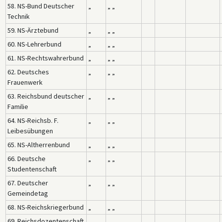
58. NS-Bund Deutscher
„
„ „
Technik
59. NS-Ärztebund
„
„ „
60. NS-Lehrerbund
„
„ „
61. NS-Rechtswahrerbund
„
„ „
62. Deutsches
„
„ „
Frauenwerk
63. Reichsbund deutscher
„
„ „
Familie
64. NS-Reichsb. F.
„
„ „
Leibesübungen
65. NS-Altherrenbund
„
„ „
66. Deutsche
„
„ „
Studentenschaft
67. Deutscher
„
„ „
Gemeindetag
68. NS-Reichskriegerbund
„
„ „
69. Reichsdozentenschaft
„
„ „