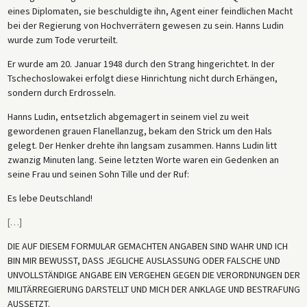
eines Diplomaten, sie beschuldigte ihn, Agent einer feindlichen Macht
bei der Regierung von Hochverrätern gewesen zu sein. Hanns Ludin
wurde zum Tode verurteilt.
Er wurde am 20. Januar 1948 durch den Strang hingerichtet. In der
Tschechoslowakei erfolgt diese Hinrichtung nicht durch Erhängen,
sondern durch Erdrosseln.
Hanns Ludin, entsetzlich abgemagert in seinem viel zu weit
gewordenen grauen Flanellanzug, bekam den Strick um den Hals
gelegt. Der Henker drehte ihn langsam zusammen. Hanns Ludin litt
zwanzig Minuten lang. Seine letzten Worte waren ein Gedenken an
seine Frau und seinen Sohn Tille und der Ruf:
Es lebe Deutschland!
[
…
]
DIE AUF DIESEM FORMULAR GEMACHTEN ANGABEN SIND WAHR UND ICH
BIN MIR BEWUSST, DASS JEGLICHE AUSLASSUNG ODER FALSCHE UND
UNVOLLSTÄNDIGE ANGABE EIN VERGEHEN GEGEN DIE VERORDNUNGEN DER
MILITÄRREGIERUNG DARSTELLT UND MICH DER ANKLAGE UND BESTRAFUNG
AUSSETZT.