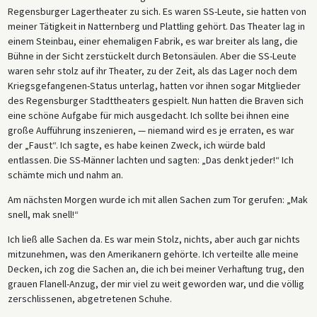
Regensburger Lagertheater zu sich. Es waren SS-Leute, sie hatten von
meiner Tätigkeit in Natternberg und Plattling gehört. Das Theater lag in
einem Steinbau, einer ehemaligen Fabrik, es war breiter als lang, die
Bühne in der Sicht zerstückelt durch Betonsäulen. Aber die SS-Leute
waren sehr stolz auf ihr Theater, zu der Zeit, als das Lager noch dem
Kriegsgefangenen-Status unterlag, hatten vor ihnen sogar Mitglieder
des Regensburger Stadttheaters gespielt. Nun hatten die Braven sich
eine schöne Aufgabe für mich ausgedacht. Ich sollte bei ihnen eine
große Aufführung inszenieren, — niemand wird es je erraten, es war
der „Faust“. Ich sagte, es habe keinen Zweck, ich würde bald
entlassen. Die SS-Männer lachten und sagten: „Das denkt jeder!“ Ich
schämte mich und nahm an.
Am nächsten Morgen wurde ich mit allen Sachen zum Tor gerufen: „Mak
snell, mak snell!“
Ich ließ alle Sachen da. Es war mein Stolz, nichts, aber auch gar nichts
mitzunehmen, was den Amerikanern gehörte. Ich verteilte alle meine
Decken, ich zog die Sachen an, die ich bei meiner Verhaftung trug, den
grauen Flanell-Anzug, der mir viel zu weit geworden war, und die völlig
zerschlissenen, abgetretenen Schuhe.