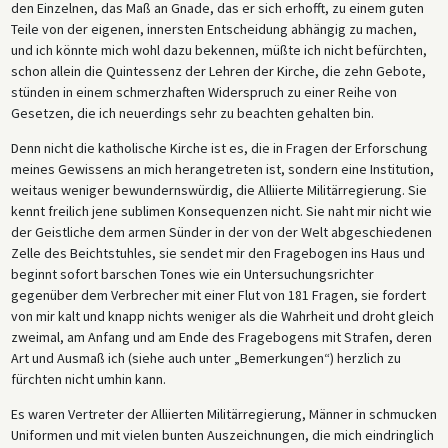
den Einzelnen, das Maß an Gnade, das er sich erhofft, zu einem guten
Teile von der eigenen, innersten Entscheidung abhängig zu machen,
und ich könnte mich wohl dazu bekennen, müßte ich nicht befürchten,
schon allein die Quintessenz der Lehren der Kirche, die zehn Gebote,
stünden in einem schmerzhaften Widerspruch zu einer Reihe von
Gesetzen, die ich neuerdings sehr zu beachten gehalten bin.
Denn nicht die katholische Kirche ist es, die in Fragen der Erforschung
meines Gewissens an mich herangetreten ist, sondern eine Institution,
weitaus weniger bewundernswürdig, die Alliierte Militärregierung. Sie
kennt freilich jene sublimen Konsequenzen nicht. Sie naht mir nicht wie
der Geistliche dem armen Sünder in der von der Welt abgeschiedenen
Zelle des Beichtstuhles, sie sendet mir den Fragebogen ins Haus und
beginnt sofort barschen Tones wie ein Untersuchungsrichter
gegenüber dem Verbrecher mit einer Flut von 181 Fragen, sie fordert
von mir kalt und knapp nichts weniger als die Wahrheit und droht gleich
zweimal, am Anfang und am Ende des Fragebogens mit Strafen, deren
Art und Ausmaß ich (siehe auch unter „Bemerkungen“) herzlich zu
fürchten nicht umhin kann.
Es waren Vertreter der Alliierten Militärregierung, Männer in schmucken
Uniformen und mit vielen bunten Auszeichnungen, die mich eindringlich