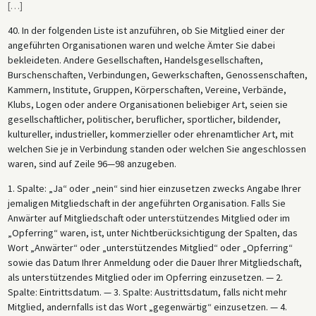
[
…
]
40. In der folgenden Liste ist anzuführen, ob Sie Mitglied einer der
angeführten Organisationen waren und welche Ämter Sie dabei
bekleideten. Andere Gesellschaften, Handelsgesellschaften,
Burschenschaften, Verbindungen, Gewerkschaften, Genossenschaften,
Kammern, Institute, Gruppen, Körperschaften, Vereine, Verbände,
Klubs, Logen oder andere Organisationen beliebiger Art, seien sie
gesellschaftlicher, politischer, beruflicher, sportlicher, bildender,
kultureller, industrieller, kommerzieller oder ehrenamtlicher Art, mit
welchen Sie je in Verbindung standen oder welchen Sie angeschlossen
waren, sind auf Zeile 96—98 anzugeben.
1. Spalte: „Ja“ oder „nein“ sind hier einzusetzen zwecks Angabe Ihrer
jemaligen Mitgliedschaft in der angeführten Organisation. Falls Sie
Anwärter auf Mitgliedschaft oder unterstützendes Mitglied oder im
„Opferring“ waren, ist, unter Nichtberücksichtigung der Spalten, das
Wort „Anwärter“ oder „unterstützendes Mitglied“ oder „Opferring“
sowie das Datum Ihrer Anmeldung oder die Dauer Ihrer Mitgliedschaft,
als unterstützendes Mitglied oder im Opferring einzusetzen. — 2.
Spalte: Eintrittsdatum. — 3. Spalte: Austrittsdatum, falls nicht mehr
Mitglied, andernfalls ist das Wort „gegenwärtig“ einzusetzen. — 4.