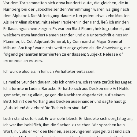
Vor dem Tor sammelten sich etwa hundert Leute, die gleichen, die in
Nürnberg bei der „abschließenden Vernehmung“ waren. Es ging nach
dem Alphabet. Die Abfertigung dauerte bei jedem etwa zehn Minuten.
Als Herr Alinn abtrat, mit seinen Papieren in der Hand, ließ ich mir den
Entlassungsschein zeigen. Es war ein Blatt Papier, hektographiert, auf
welchem etwa hundert Namen standen und die Unterschrift eines Mr.
Plummer, Lt. Col. Adjutant General, by Command of Major General
Milburn. Am Kopf war nichts weiter angegeben als die Anweisung, die
folgend genannten Internierten zu entlassen; Subjekt: Release of
erroneous arrestees.
Ich wurde also als irrtümlich Verhafteter entlassen.
Es mußte Stunden dauern, bis ich drankam. Ich rannte zurück ins Lager.
Ich stürmte in Ludins Baracke. Er hatte sich aus Decken eine Art Höhle
gemacht, er lag allein, gegen die Nachbarn abgedeckt, auf seinem
Bett. Ich riß den Vorhang aus Decken auseinander und sagte hastig:
„Aufstehen! Anziehen! Die Tschechen sind da!“
Ludin stand sofort auf. Er war sehr bleich. Er kleidete sich sorgfältig an,
ich war ihm behilflich, ihm die Sachen zu reichen. Wir sprachen kein
Wort, nur, als er vor den kleinen, zersprungenen Spiegel trat und sich