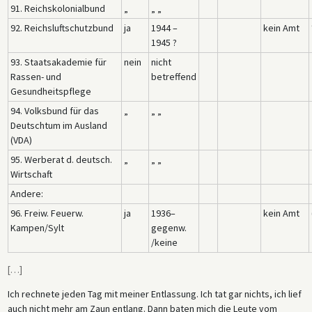
91. Reichskolonialbund
„
„ „
92. Reichsluftschutzbund
ja
1944 –
kein Amt
1945 ?
93. Staatsakademie für
nein
nicht
Rassen- und
betreffend
Gesundheitspflege
94. Volksbund für das
„
„ „
Deutschtum im Ausland
(VDA)
95. Werberat d. deutsch.
„
„ „
Wirtschaft
Andere:
96. Freiw. Feuerw.
ja
1936–
kein Amt
Kampen/Sylt
gegenw.
/keine
[
…
]
Ich rechnete jeden Tag mit meiner Entlassung. Ich tat gar nichts, ich lief
auch nicht mehr am Zaun entlang. Dann baten mich die Leute vom