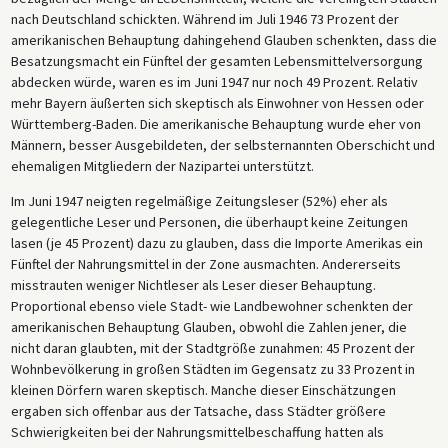
nach Deutschland schickten. Während im Juli 1946 73 Prozent der
amerikanischen Behauptung dahingehend Glauben schenkten, dass die
Besatzungsmacht ein Fünftel der gesamten Lebensmittelversorgung
abdecken würde, waren es im Juni 1947 nur noch 49 Prozent. Relativ
mehr Bayern äußerten sich skeptisch als Einwohner von Hessen oder
Württemberg-Baden. Die amerikanische Behauptung wurde eher von
Männern, besser Ausgebildeten, der selbsternannten Oberschicht und
ehemaligen Mitgliedern der Nazipartei unterstützt.
Im Juni 1947 neigten regelmäßige Zeitungsleser (52%) eher als
gelegentliche Leser und Personen, die überhaupt keine Zeitungen
lasen (je 45 Prozent) dazu zu glauben, dass die Importe Amerikas ein
Fünftel der Nahrungsmittel in der Zone ausmachten. Andererseits
misstrauten weniger Nichtleser als Leser dieser Behauptung.
Proportional ebenso viele Stadt- wie Landbewohner schenkten der
amerikanischen Behauptung Glauben, obwohl die Zahlen jener, die
nicht daran glaubten, mit der Stadtgröße zunahmen: 45 Prozent der
Wohnbevölkerung in großen Städten im Gegensatz zu 33 Prozent in
kleinen Dörfern waren skeptisch. Manche dieser Einschätzungen
ergaben sich offenbar aus der Tatsache, dass Städter größere
Schwierigkeiten bei der Nahrungsmittelbeschaffung hatten als