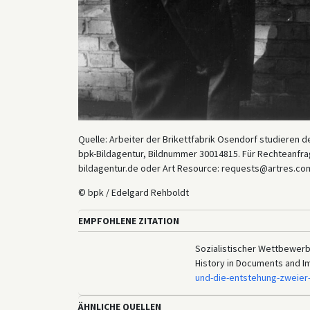
Quelle: Arbeiter der Brikettfabrik Osendorf studieren d
bpk-Bildagentur, Bildnummer 30014815. Für Rechteanfrag
bildagentur.de oder Art Resource: requests@artres.com
© bpk / Edelgard Rehboldt
EMPFOHLENE ZITATION
Sozialistischer Wettbewerb: 
History in Documents and I
und-die-entstehung-zweier
ÄHNLICHE QUELLEN