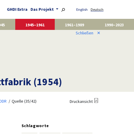
GHDI Extra
Das Projekt
English
Deutsch
945
1945–1961
1961–1989
1990–2023
Schließen
✕
ttfabrik (1954)
 DDR
Quelle (35/42)
Druckansicht
Schlagworte