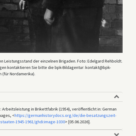
en Leistungsstand der einzelnen Brigaden. Foto: Edelgard Rehboldt.
en kontaktieren Sie bitte die bpk-Bildagentur: kontakt@bpk-
 (für Nordamerika).
Arbeitsleistung in Brikettfabrik (1954), veröffentlicht in: German
mages, <
https://germanhistorydocs.org/de/die-besatzungszeit-
-staaten-1945-1961/ghdi:image-1030
> [05.06.2026].