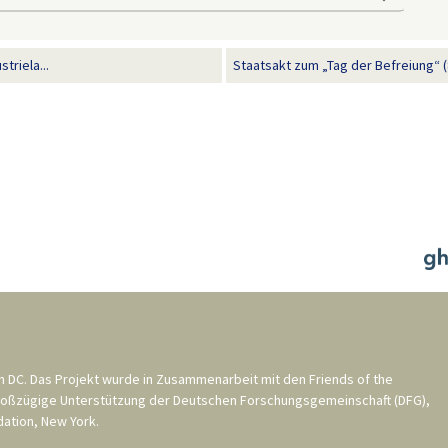
triela...
Staatsakt zum „Tag der Befreiung“ (
n DC
. Das Projekt wurde in Zusammenarbeit mit den
Friends of the
roßzügige Unterstützung der
Deutschen Forschungsgemeinschaft (DFG)
,
ation, New York
.