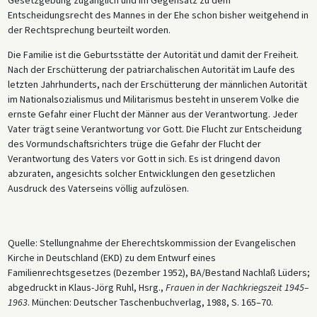
Gesetzgebung zugänglich und im Gegensatz zu dem
Entscheidungsrecht des Mannes in der Ehe schon bisher weitgehend in
der Rechtsprechung beurteilt worden.
Die Familie ist die Geburtsstätte der Autorität und damit der Freiheit.
Nach der Erschütterung der patriarchalischen Autorität im Laufe des
letzten Jahrhunderts, nach der Erschütterung der männlichen Autorität
im Nationalsozialismus und Militarismus besteht in unserem Volke die
ernste Gefahr einer Flucht der Männer aus der Verantwortung. Jeder
Vater trägt seine Verantwortung vor Gott. Die Flucht zur Entscheidung
des Vormundschaftsrichters trüge die Gefahr der Flucht der
Verantwortung des Vaters vor Gott in sich. Es ist dringend davon
abzuraten, angesichts solcher Entwicklungen den gesetzlichen
Ausdruck des Vaterseins völlig aufzulösen.
Quelle: Stellungnahme der Eherechtskommission der Evangelischen
Kirche in Deutschland (EKD) zu dem Entwurf eines
Familienrechtsgesetzes (Dezember 1952), BA/Bestand Nachlaß Lüders;
abgedruckt in Klaus-Jörg Ruhl, Hsrg.,
Frauen in der Nachkriegszeit 1945–
1963
. München: Deutscher Taschenbuchverlag, 1988, S. 165–70.