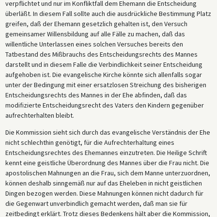
verpflichtet und nur im Konfliktfall dem Ehemann die Entscheidung
überläßt. In diesem Fall sollte auch die ausdrückliche Bestimmung Platz
greifen, daß der Ehemann gesetzlich gehalten ist, den Versuch
gemeinsamer Willensbildung auf alle Fälle zu machen, daß das
willentliche Unterlassen eines solchen Versuches bereits den
Tatbestand des Mißbrauchs des Entscheidungsrechts des Mannes
darstellt und in diesem Falle die Verbindlichkeit seiner Entscheidung
aufgehoben ist. Die evangelische Kirche könnte sich allenfalls sogar
unter der Bedingung mit einer ersatzlosen Streichung des bisherigen
Entscheidungsrechts des Mannes in der Ehe abfinden, daß das
modifizierte Entscheidungsrecht des Vaters den Kindern gegenüber
aufrechterhalten bleibt.
Die Kommission sieht sich durch das evangelische Verständnis der Ehe
nicht schlechthin genötigt, für die Aufrechterhaltung eines
Entscheidungsrechtes des Ehemannes einzutreten. Die Heilige Schrift
kennt eine geistliche Überordnung des Mannes über die Frau nicht. Die
apostolischen Mahnungen an die Frau, sich dem Manne unterzuordnen,
können deshalb sinngemäß nur auf das Eheleben in nicht geistlichen
Dingen bezogen werden. Diese Mahnungen können nicht dadurch für
die Gegenwart unverbindlich gemacht werden, daß man sie für
zeitbedingt erklärt. Trotz dieses Bedenkens hält aber die Kommission,