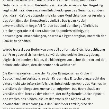
Auswüchse totalitären Staatsdenkens vor sich sieht, besondere
Gefahren in sich birgt. Bedeutung und Gefahr einer solchen Regelung
liegt nicht nur in den einzelnen Entscheidungen des Gerichts, sondern
auch darin, daß die ausgedehnte ständige Möglichkeit seiner Anrufung
das Verhältnis der Ehegatten beeinflußt. Das ist im Notfall
unvermeidlich, im Regelfall für den Bestand der Ehe gefährlich. Es
erscheint gerade in dieser Situation besonders wichtig, die
notwendigen Entscheidungen, so weit als irgend tragbar, innerhalb der
Familie zu behalten.
Würde trotz dieser Bedenken eine völlige formale Gleichberechtigung
der Frau gesetzlich normiert, so würde eine solche Gesetzgebung
zugleich die Tendenz haben, die bisherigen Vorrechte der Frau und den
Schutz aufzulösen, den sie heute noch weithin hat.
Die Kommission kann, wie der Rat der Evangelischen Kirche in
Deutschland, im Verhältnis zu den Kindern das Entscheidungsrecht des
Vaters nicht wie äußerstenfalls das Entscheidungsrecht des Mannes im
Verhältnis der Ehegatten zueinander aufgeben. Das überschaubare
Verhältnis der Eltern zu den Kindern, der maßgebende Gesichtspunkt
des Wohles des Kindes, die um des Wohls des Kindes willen
erwünschte Entscheidung aus der Einheit der Familie, sind der