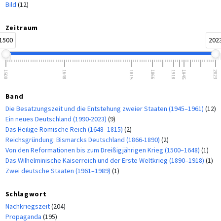
Bild
(12)
Zeitraum
1500
202
1500
1648
1815
1866
1918
1945
2023
Band
Die Besatzungszeit und die Entstehung zweier Staaten (1945–1961)
(12)
Ein neues Deutschland (1990-2023)
(9)
Das Heilige Römische Reich (1648–1815)
(2)
Reichsgründung: Bismarcks Deutschland (1866-1890)
(2)
Von den Reformationen bis zum Dreißigjährigen Krieg (1500–1648)
(1)
Das Wilhelminische Kaiserreich und der Erste Weltkrieg (1890–1918)
(1)
Zwei deutsche Staaten (1961–1989)
(1)
Schlagwort
Nachkriegszeit
(204)
Propaganda
(195)