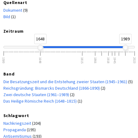
Quellenart
Dokument
(9)
Bild
(1)
Zeitraum
1648
1989
1500
1648
1815
1866
1918
1945
2023
Band
Die Besatzungszeit und die Entstehung zweier Staaten (1945–1961)
(5)
Reichsgründung: Bismarcks Deutschland (1866-1890)
(2)
Zwei deutsche Staaten (1961–1989)
(2)
Das Heilige Römische Reich (1648–1815)
(1)
Schlagwort
Nachkriegszeit
(204)
Propaganda
(195)
Antisemitismus
(193)