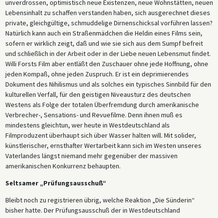
unverdrossen, optimistisch neue Existenzen, neue Wohnstätten, neuen
Lebensinhalt zu schaffen verstanden haben, sich ausgerechnet dieses
private, gleichgültige, schmuddelige Dirnenschicksal vorführen lassen?
Natürlich kann auch ein Straßenmädchen die Heldin eines Films sein,
sofern er wirklich zeigt, daß und wie sie sich aus dem Sumpf befreit
und schließlich in der Arbeit oder in der Liebe neuen Lebensmut findet.
Willi Forsts Film aber entläßt den Zuschauer ohne jede Hoffnung, ohne
jeden Kompaß, ohne jeden Zuspruch. Er ist ein deprimierendes
Dokument des Nihilismus und als solches ein typisches Sinnbild für den
kulturellen Verfall, für den geistigen Niveausturz des deutschen
Westens als Folge der totalen Überfremdung durch amerikanische
Verbrecher-, Sensations- und Revuefilme. Denn ihnen muß es
mindestens gleichtun, wer heute in Westdeutschland als
Filmproduzent überhaupt sich über Wasser halten will. Mit solider,
künstlerischer, ernsthafter Wertarbeit kann sich im Westen unseres
Vaterlandes längst niemand mehr gegenüber der massiven
amerikanischen Konkurrenz behaupten.
Seltsamer „Prüfungsausschuß“
Bleibt noch zu registrieren übrig, welche Reaktion „Die Sünderin“
bisher hatte. Der Prüfungsausschuß der in Westdeutschland