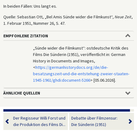
In beiden Fällen: Uns langt es.
Quelle: Sebastian Ott, „Bel Amis Sünde wider die Filmkunst“,
Neue Zeit
,
1. Februar 1951, Nummer 26, S. 47.
EMPFOHLENE ZITATION
„Sünde wider die Filmkunst“: ostdeutsche Kritik des
Films Die Sünderin (1951), veröffentlicht in: German
History in Documents and Images,
<
https://germanhistorydocs.org/de/die-
besatzungszeit-und-die-entstehung-zweier-staaten-
1945-1961/ghdi:document-5266
> [05.06.2026].
ÄHNLICHE QUELLEN
Der Regisseur Willi Forst und
Debatte über Filmzensur:
die Produktion des Films Di...
Die Sünderin (1951)