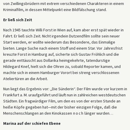
von Zwillingsbrüdern mit extrem verschiedenen Charakteren in einem
Kriminalfilm, in dessen Mittelpunkt eine Bildfälschung stand.
Er ließ sich Zeit
Nach 1945 tauchte Willi Forst in Wien auf, kam aber erst spät wieder in
Fahrt. Er ließ sich Zeit. Nicht irgendein Dutzendfilm sollte sein neuer
Start werden, er wollte wiederum das Besondere, das Einmalige
bieten. Lange Suche nach einem Stoff und einem Star. Vor Jahresfrist
kreuzte Forst in Hamburg auf, sicherte sich Gustav Fröhlich und die
gerade enttäuscht aus Dollarika heimgekehrte, tatendurstige
Hildegard Knef, hielt sich die Ohren zu, sobald Reporter kamen, und
machte sich in einem Hamburger Vorort bei streng verschlossenen
Ateliertüren an die Arbeit.
Nun liegt das Ergebnis vor: „Die Sünderin“. Der Film wurde vor kurzem in
Frankfurt a. M. uraufgeführt und läuft nun in zahlreichen westdeutschen
Städten. Ein fragwürdiger Film, um den es von der ersten Stunde an
heiße Köpfe gegeben hat—mit der bisher einzigen Folge, daß die
Menschenschlangen an den Kinokassen
noch
länger wurden…
Marina auf der schiefen Ebene