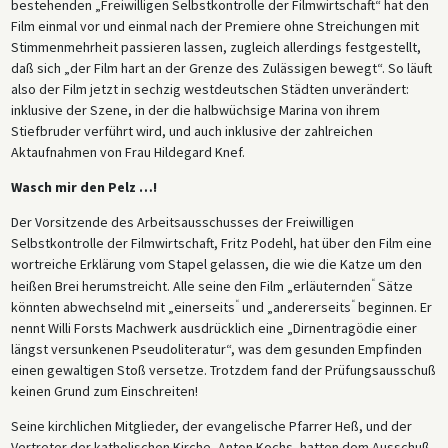
bestehenden „Freiwilligen Selbstkontrolle der Filmwirtschaft“ hat den
Film einmal vor und einmal nach der Premiere ohne Streichungen mit
Stimmenmehrheit passieren lassen, zugleich allerdings festgestellt,
daß sich „der Film hart an der Grenze des Zulässigen bewegt“. So läuft
also der Film jetzt in sechzig westdeutschen Städten unverändert:
inklusive der Szene, in der die halbwüchsige Marina von ihrem
Stiefbruder verführt wird, und auch inklusive der zahlreichen
Aktaufnahmen von Frau Hildegard Knef.
Wasch mir den Pelz …!
Der Vorsitzende des Arbeitsausschusses der Freiwilligen
Selbstkontrolle der Filmwirtschaft, Fritz Podehl, hat über den Film eine
wortreiche Erklärung vom Stapel gelassen, die wie die Katze um den
“
heißen Brei herumstreicht. Alle seine den Film „erläuternden
Sätze
“
“
könnten abwechselnd mit „einerseits
und „andererseits
beginnen. Er
nennt Willi Forsts Machwerk ausdrücklich eine „Dirnentragödie einer
längst versunkenen Pseudoliteratur“, was dem gesunden Empfinden
einen gewaltigen Stoß versetze. Trotzdem fand der Prüfungsausschuß
keinen Grund zum Einschreiten!
Seine kirchlichen Mitglieder, der evangelische Pfarrer Heß, und der
Vertreter der katholischen Kirche, Anton Kochs, hatten dem Ausschuß