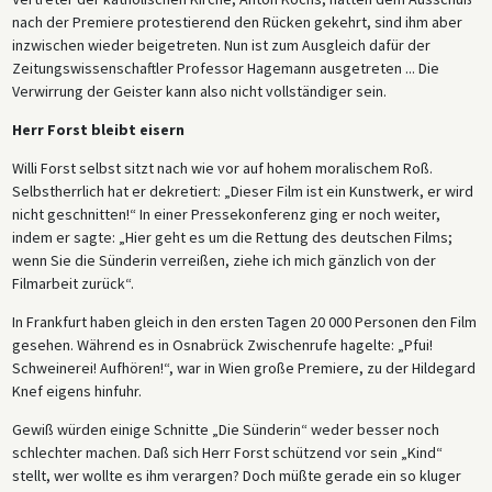
nach der Premiere protestierend den Rücken gekehrt, sind ihm aber
inzwischen wieder beigetreten. Nun ist zum Ausgleich dafür der
Zeitungswissenschaftler Professor Hagemann ausgetreten ... Die
Verwirrung der Geister kann also nicht vollständiger sein.
Herr Forst bleibt eisern
Willi Forst selbst sitzt nach wie vor auf hohem moralischem Roß.
Selbstherrlich hat er dekretiert: „Dieser Film ist ein Kunstwerk, er wird
nicht geschnitten!“ In einer Pressekonferenz ging er noch weiter,
indem er sagte: „Hier geht es um die Rettung des deutschen Films;
wenn Sie die Sünderin verreißen, ziehe ich mich gänzlich von der
Filmarbeit zurück“.
In Frankfurt haben gleich in den ersten Tagen 20 000 Personen den Film
gesehen. Während es in Osnabrück Zwischenrufe hagelte: „Pfui!
Schweinerei! Aufhören!“, war in Wien große Premiere, zu der Hildegard
Knef eigens hinfuhr.
Gewiß würden einige Schnitte „Die Sünderin“ weder besser noch
schlechter machen. Daß sich Herr Forst schützend vor sein „Kind“
stellt, wer wollte es ihm verargen? Doch müßte gerade ein so kluger