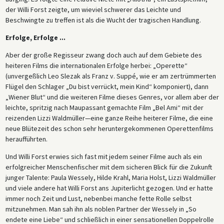
der Willi Forst zeigte, um wieviel schwerer das Leichte und
Beschwingte zu treffen ist als die Wucht der tragischen Handlung.
Erfolge, Erfolge ...
Aber der große Regisseur zwang doch auch auf dem Gebiete des
heiteren Films die internationalen Erfolge herbei: „Operette“
(unvergeßlich Leo Slezak als Franz v. Suppé, wie er am zertrümmerten
Flügel den Schlager „Du bist verrückt, mein Kind“ komponiert), dann
„Wiener Blut“ und die weiteren Filme dieses Genres, vor allem aber der
leichte, spritzig nach Maupassant gemachte Film „Bel Ami“ mit der
reizenden Lizzi Waldmüller—eine ganze Reihe heiterer Filme, die eine
neue Blütezeit des schon sehr heruntergekommenen Operettenfilms
heraufführten.
Und Willi Forst erwies sich fast mit jedem seiner Filme auch als ein
erfolgreicher Menschenfischer mit dem sicheren Blick für die Zukunft
junger Talente: Paula Wessely, Hilde Krahl, Maria Holst, Lizzi Waldmüller
und viele andere hat Willi Forst ans Jupiterlicht gezogen. Und er hatte
immer noch Zeit und Lust, nebenbei manche fette Rolle selbst
mitzunehmen. Man sah ihn als noblen Partner der Wessely in „So
endete eine Liebe“ und schließlich in einer sensationellen Doppelrolle