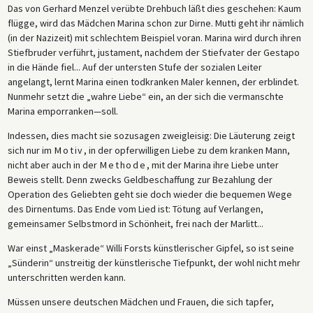
Das von Gerhard Menzel verübte Drehbuch läßt dies geschehen: Kaum
flügge, wird das Mädchen Marina schon zur Dirne. Mutti geht ihr nämlich
(in der Nazizeit) mit schlechtem Beispiel voran. Marina wird durch ihren
Stiefbruder verführt, justament, nachdem der Stiefvater der Gestapo
in die Hände fiel... Auf der untersten Stufe der sozialen Leiter
angelangt, lernt Marina einen todkranken Maler kennen, der erblindet.
Nunmehr setzt die „wahre Liebe“ ein, an der sich die vermanschte
Marina emporranken—soll.
Indessen, dies macht sie sozusagen zweigleisig: Die Läuterung zeigt
sich nur im
Motiv
, in der opferwilligen Liebe zu dem kranken Mann,
nicht aber auch in der
Methode
, mit der Marina ihre Liebe unter
Beweis stellt. Denn zwecks Geldbeschaffung zur Bezahlung der
Operation des Geliebten geht sie doch wieder die bequemen Wege
des Dirnentums. Das Ende vom Lied ist: Tötung auf Verlangen,
gemeinsamer Selbstmord in Schönheit, frei nach der Marlitt...
War einst „Maskerade“ Willi Forsts künstlerischer Gipfel, so ist seine
„Sünderin“ unstreitig der künstlerische Tiefpunkt, der wohl nicht mehr
unterschritten werden kann.
Müssen unsere deutschen Mädchen und Frauen, die sich tapfer,