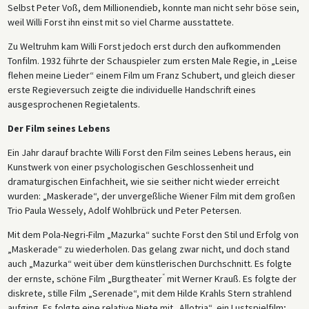
Selbst Peter Voß, dem Millionendieb, konnte man nicht sehr böse sein,
weil Willi Forst ihn einst mit so viel Charme ausstattete.
Zu Weltruhm kam Willi Forst jedoch erst durch den aufkommenden
Tonfilm. 1932 führte der Schauspieler zum ersten Male Regie, in „Leise
flehen meine Lieder“ einem Film um Franz Schubert, und gleich dieser
erste Regieversuch zeigte die individuelle Handschrift eines
ausgesprochenen Regietalents.
Der Film seines Lebens
Ein Jahr darauf brachte Willi Forst den Film seines Lebens heraus, ein
Kunstwerk von einer psychologischen Geschlossenheit und
dramaturgischen Einfachheit, wie sie seither nicht wieder erreicht
wurden: „Maskerade“, der unvergeßliche Wiener Film mit dem großen
Trio Paula Wessely, Adolf Wohlbrück und Peter Petersen.
Mit dem Pola-Negri-Film „Mazurka“ suchte Forst den Stil und Erfolg von
„Maskerade“ zu wiederholen. Das gelang zwar nicht, und doch stand
auch „Mazurka“ weit über dem künstlerischen Durchschnitt. Es folgte
“
der ernste, schöne Film „Burgtheater
mit Werner Krauß. Es folgte der
diskrete, stille Film „Serenade“, mit dem Hilde Krahls Stern strahlend
aufging. Es folgte eine relative Niete mit „Allotria“, ein Lustspielfilm;