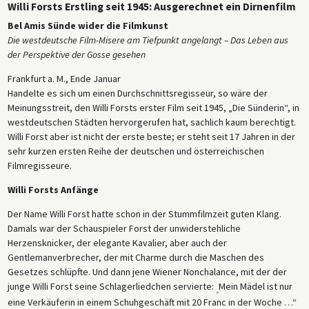
Willi Forsts Erstling seit 1945: Ausgerechnet ein Dirnenfilm
Bel Amis Sünde wider die Filmkunst
Die westdeutsche Film-Misere am Tiefpunkt angelangt – Das Leben aus
der Perspektive der Gosse gesehen
Frankfurt a. M., Ende Januar
Handelte es sich um einen Durchschnittsregisseur, so wäre der
Meinungsstreit, den Willi Forsts erster Film seit 1945, „Die Sünderin“, in
westdeutschen Städten hervorgerufen hat, sachlich kaum berechtigt.
Willi Forst aber ist nicht der erste beste; er steht seit 17 Jahren in der
sehr kurzen ersten Reihe der deutschen und österreichischen
Filmregisseure.
Willi Forsts Anfänge
Der Name Willi Forst hatte schon in der Stummfilmzeit guten Klang.
Damals war der Schauspieler Forst der unwiderstehliche
Herzensknicker, der elegante Kavalier, aber auch der
Gentlemanverbrecher, der mit Charme durch die Maschen des
Gesetzes schlüpfte. Und dann jene Wiener Nonchalance, mit der der
junge Willi Forst seine Schlagerliedchen servierte:
Mein Mädel ist nur
„
eine Verkäuferin in einem Schuhgeschäft mit 20 Franc in der Woche …“