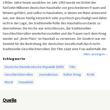
1950er Jahre hinein ausübten. Im Jahr 1950 wurde ein Drittel der
fünfzehn Millionen deutschen Haushalte von geschiedenen Frauen und
Witwen geführt, und selbst in Haushalten, in denen ein Mann anwesend
war, war dieser häufig körperlich oder psychisch geschädigt und daher
nicht in der Lage, die traditionelle Rolle des Haushaltsvorstands zu
übernehmen. Die Kirche war entschlossen, die traditionellen
Geschlechterrollen wiederherzustellen und die Frauen nach dem Krieg
wieder auf „ihren Platz“ im Haushalt zu verweisen.
Die Sünderin
war ein
Sinnbild für die Bedrohung der deutschen Gesellschaft durch nicht-
traditionelle Geschlechterrollen: Der Film zeigt eine Frau außerhalb der
traditionellen Familienverhältnisse, die eine gewisse wirtschaftliche
Alles anzeigen ⌵
Schlagworte
Unabhängigkeit erlangt hat und ihre Sexualität selbst bestimmt (und
manchmal auch vermarktet). Die Debatte, die der Film auslöste, drehte
Deutsche Demokratische Republik (DDR)
Film
sich insofern nicht nur um den Film, sondern auch um die Rolle, welche
Geschlechterrollen
Journalismus
Kalter Krieg
Kritik
die Frauen im Nachkriegsdeutschland einnehmen würden.
Moral
Sexualität
Quelle