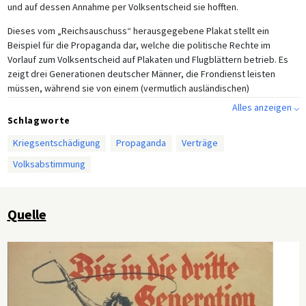
und auf dessen Annahme per Volksentscheid sie hofften.
Dieses vom „Reichsauschuss“ herausgegebene Plakat stellt ein
Beispiel für die Propaganda dar, welche die politische Rechte im
Vorlauf zum Volksentscheid auf Plakaten und Flugblättern betrieb. Es
zeigt drei Generationen deutscher Männer, die Frondienst leisten
müssen, während sie von einem (vermutlich ausländischen)
Sklaventreiber angepeitscht werden. Damit greift das Plakat grafisch
Alles anzeigen ⌵
sowohl die Kritik an der Laufzeit des Young-Plans als auch an den als
Schlagworte
„Versklavung“ empfundenen Reparationen auf. Der Volksentscheid
Kriegsentschädigung
Propaganda
Verträge
wurde schließlich am 22. Dezember 1929 abgehalten. Weniger als 14%
der Wahlberechtigten stimmten für den Gesetzesentwurf gegen den
Volksabstimmung
Young-Plan, womit der Versuch der politischen Rechten, in die
Außenpolitik der Republik einzugreifen, gescheitert war. Für die NSDAP
bedeutete die Organisation des Volksentscheids jedoch einen
Quelle
politischen Erfolg, da es ihr gelungen war, durch die Zusammenarbeit
mit der DNVP und anderen nationalistischen Organisationen an Profil
und Popularität zu gewinnen, was sich bei der nächsten
Reichstagswahl 1930 in einem erheblichen Stimmenzuwachs
niederschlagen sollte.