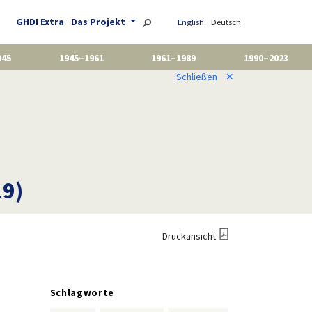
GHDI Extra
Das Projekt
English
Deutsch
945
1945–1961
1961–1989
1990–2023
Schließen
✕
29)
Druckansicht
Schlagworte