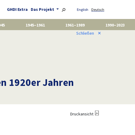
GHDI Extra
Das Projekt
English
Deutsch
945
1945–1961
1961–1989
1990–2023
Schließen
✕
en 1920er Jahren
Druckansicht