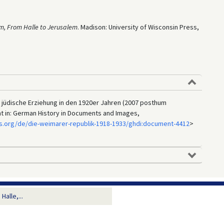
m, From Halle to Jerusalem
. Madison: University of Wisconsin Press,
 jüdische Erziehung in den 1920er Jahren (2007 posthum
cht in: German History in Documents and Images,
s.org/de/die-weimarer-republik-1918-1933/ghdi:document-4412
>
alle,...