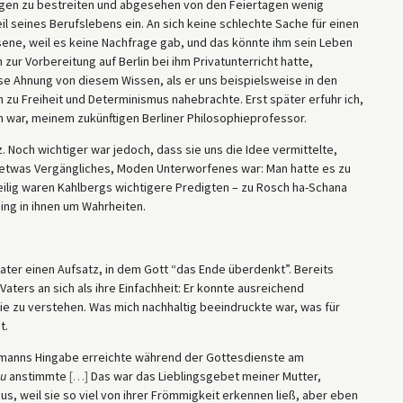
gen zu bestreiten und abgesehen von den Feiertagen wenig
l seines Berufslebens ein. An sich keine schlechte Sache für einen
sene, weil es keine Nachfrage gab, und das könnte ihm sein Leben
h zur Vorbereitung auf Berlin bei ihm Privatunterricht hatte,
eise Ahnung von diesem Wissen, als er uns beispielsweise in den
 zu Freiheit und Determinismus nahebrachte. Erst später erfuhr ich,
 war, meinem zukünftigen Berliner Philosophieprofessor.
 Noch wichtiger war jedoch, dass sie uns die Idee vermittelte,
 etwas Vergängliches, Moden Unterworfenes war: Man hatte es zu
eilig waren Kahlbergs wichtigere Predigten – zu Rosch ha-Schana
ging in ihnen um Wahrheiten.
ater einen Aufsatz, in dem Gott “das Ende überdenkt”. Bereits
ers an sich als ihre Einfachheit: Er konnte ausreichend
ie zu verstehen. Was mich nachhaltig beeindruckte war, was für
t.
fmanns Hingabe erreichte während der Gottesdienste am
u
anstimmte
[
…
]
Das war das Lieblingsgebet meiner Mutter,
s, weil sie so viel von ihrer Frömmigkeit erkennen ließ, aber eben