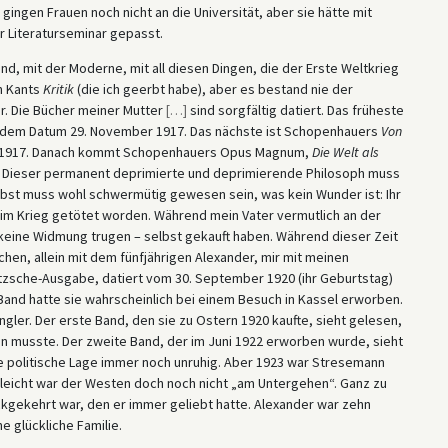
it gingen Frauen noch nicht an die Universität, aber sie hätte mit
r Literaturseminar gepasst.
, mit der Moderne, mit all diesen Dingen, die der Erste Weltkrieg
n Kants
Kritik
(die ich geerbt habe), aber es bestand nie der
ar. Die Bücher meiner Mutter
[
…
]
sind sorgfältig datiert. Das früheste
t dem Datum 29. November 1917. Das nächste ist Schopenhauers
Von
r 1917. Danach kommt Schopenhauers Opus Magnum,
Die Welt als
. Dieser permanent deprimierte und deprimierende Philosoph muss
elbst muss wohl schwermütig gewesen sein, was kein Wunder ist: Ihr
ar im Krieg getötet worden. Während mein Vater vermutlich an der
keine Widmung trugen – selbst gekauft haben. Während dieser Zeit
n, allein mit dem fünfjährigen Alexander, mir mit meinen
tzsche-Ausgabe, datiert vom 30. September 1920 (ihr Geburtstag)
nd hatte sie wahrscheinlich bei einem Besuch in Kassel erworben.
ler. Der erste Band, den sie zu Ostern 1920 kaufte, sieht gelesen,
sen musste. Der zweite Band, der im Juni 1922 erworben wurde, sieht
e politische Lage immer noch unruhig. Aber 1923 war Stresemann
elleicht war der Westen doch noch nicht „am Untergehen“. Ganz zu
kgekehrt war, den er immer geliebt hatte. Alexander war zehn
ne glückliche Familie.