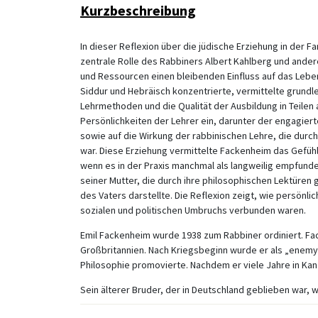
Kurzbeschreibung
In dieser Reflexion über die jüdische Erziehung in der 
zentrale Rolle des Rabbiners Albert Kahlberg und andere
und Ressourcen einen bleibenden Einfluss auf das Leben 
Siddur und Hebräisch konzentrierte, vermittelte grun
Lehrmethoden und die Qualität der Ausbildung in Teilen
Persönlichkeiten der Lehrer ein, darunter der engagi
sowie auf die Wirkung der rabbinischen Lehre, die durc
war. Diese Erziehung vermittelte Fackenheim das Gefüh
wenn es in der Praxis manchmal als langweilig empfund
seiner Mutter, die durch ihre philosophischen Lektüren 
des Vaters darstellte. Die Reflexion zeigt, wie persön
sozialen und politischen Umbruchs verbunden waren.
Emil Fackenheim wurde 1938 zum Rabbiner ordiniert. Fac
Großbritannien. Nach Kriegsbeginn wurde er als „enemy al
Philosophie promovierte. Nachdem er viele Jahre in Kana
Sein älterer Bruder, der in Deutschland geblieben war,