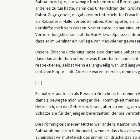
Sabbat predigte, nur wenige Hochzeiten und Beerdigun
anderes zu tun hatte, nahm das Unterrichten den Großtei
Rabbi. Zugegeben, es gab keinen Unterricht für Erwach
als Rabbiner in Halle verleidet haben. Aber später, als ic
verblüffte mich sein Wissen. Vorher hatte ich nur eine l
Vorbereitungsklassen auf die Bar Mitzwa Spinozas Ideen
dass er im Seminar ein Kollege von Max Wiener gewesen
Unsere jüdische Erziehung hatte also durchaus Substanz.
dass das Judentum selbst etwas Dauerhaftes und nicht
respektieren, selbst wenn es langweilig war. Und langw
und Jom Kippur – oft. Aber sie waren feierlich, denn es 
[
…
]
Einmal verfasste ich als Pessach-Geschenk für meinen V
damals bewegte mich weniger die Frömmigkeit meines Vat
Hebräisch, um die Gebete zu lesen, aber zu wenig, um s
Schätze sie für denjenigen bereithalten, der sie versteh
Die Frömmigkeit meiner Mutter war anders. Kantor Kau
Sabbatabend ihren Höhepunkt, wenn er das
Haschkiwen
zumindest vermutete ich das immer. Ich drücke das so au