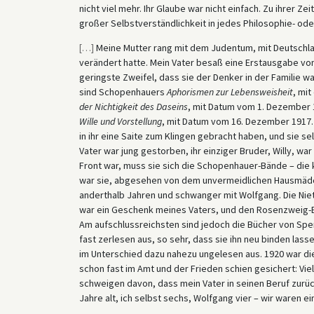
nicht viel mehr. Ihr Glaube war nicht einfach. Zu ihrer Ze
großer Selbstverständlichkeit in jedes Philosophie- ode
[
…
]
Meine Mutter rang mit dem Judentum, mit Deutschland
verändert hatte. Mein Vater besaß eine Erstausgabe vo
geringste Zweifel, dass sie der Denker in der Familie w
sind Schopenhauers
Aphorismen zur Lebensweisheit
, mi
der Nichtigkeit des Daseins
, mit Datum vom 1. Dezembe
Wille und Vorstellung
, mit Datum vom 16. Dezember 1917
in ihr eine Saite zum Klingen gebracht haben, und sie s
Vater war jung gestorben, ihr einziger Bruder, Willy, w
Front war, muss sie sich die Schopenhauer-Bände – die 
war sie, abgesehen von dem unvermeidlichen Hausmädche
anderthalb Jahren und schwanger mit Wolfgang. Die Nie
war ein Geschenk meines Vaters, und den Rosenzweig-Ba
Am aufschlussreichsten sind jedoch die Bücher von Speng
fast zerlesen aus, so sehr, dass sie ihn neu binden las
im Unterschied dazu nahezu ungelesen aus. 1920 war di
schon fast im Amt und der Frieden schien gesichert: Vi
schweigen davon, dass mein Vater in seinen Beruf zurüc
Jahre alt, ich selbst sechs, Wolfgang vier – wir waren ei