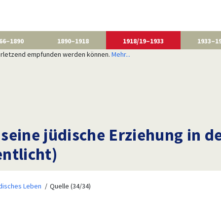
66–1890
1890–1918
1918/19–1933
1933–1
 verletzend empfunden werden können.
Mehr...
seine jüdische Erziehung in d
ntlicht)
disches Leben
Quelle (34/34)