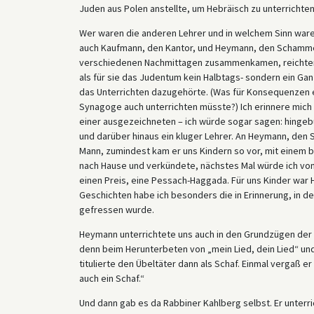
Juden aus Polen anstellte, um Hebräisch zu unterrichten
Wer waren die anderen Lehrer und in welchem Sinn waren
auch Kaufmann, den Kantor, und Heymann, den Schamme
verschiedenen Nachmittagen zusammenkamen, reichten 
als für sie das Judentum kein Halbtags- sondern ein Ga
das Unterrichten dazugehörte. (Was für Konsequenzen 
Synagoge auch unterrichten müsste?) Ich erinnere mic
einer ausgezeichneten – ich würde sogar sagen: hingebu
und darüber hinaus ein kluger Lehrer. An Heymann, den
Mann, zumindest kam er uns Kindern so vor, mit einem 
nach Hause und verkündete, nächstes Mal würde ich vo
einen Preis, eine Pessach-Haggada. Für uns Kinder war
Geschichten habe ich besonders die in Erinnerung, in 
gefressen wurde.
Heymann unterrichtete uns auch in den Grundzügen der
denn beim Herunterbeten von „mein Lied, dein Lied“ un
titulierte den Übeltäter dann als Schaf. Einmal vergaß er
auch ein Schaf.“
Und dann gab es da Rabbiner Kahlberg selbst. Er unterri