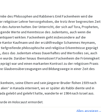
Familie des Philosophen und Rabbiners Emil Fackenheim wird die
r religiöser Le­hrer hervorgehoben, die trotz ihrer begrenzten Zeit
des Autoren hatten. Der Unterricht, der sich auf Tora, Propheten,
dlegende Werte und Kenntnisse des Judentums, auch wenn die
 antiquiert wirkten. Fackenheim geht insbesondere auf die
erte Kantor Kaufmann und der erzählfreudige Schammes Heymann,
h tiefgreifende philosophische und religiöse Erkenntnisse geprägt
l, dass das Judentum etwas Dauerhaftes und Wertvolles sei, auch
en wurde. Darüber hinaus thematisiert Fackenheim die Frömmigkeit
geprägt war und einen markanten Kontrast zu der religiösen Praxis
liche Glaubensüberzeugungen und Bildungswege in einer Zeit des
kenheim, seine Eltern und sein jüngerer Bruder flohen 1939 nach
ien“ in Kanada interniert, wo er später als Rabbi diente und in
da gelebt und gelehrt hatte, wanderte er 1984 nach Israel aus.
 wurde im Holocaust ermordet.
Alles anzeigen ⌵