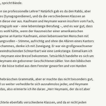
, spricht Bände.
 sie professionelle Lehrer? Natürlich gab es da den Rabbi, aber
s (Synagogendiener), und da die verschiedenen Klassen an
diese vier aus. Kaufmann und Heymann waren insofern vom Fach,
nztagsjob war – eine lebenslange Berufung –, und es war gut, dass
es wohl hätte, wenn der Hausmeister einer amerikanischen
h gerne an Kantor Kaufmann, einen liebenswerten Menschen mit
ngsvollen – Stimme, aufrichtig und ohne die Allüren eines Kantors
 Schammes, denke ich mit Zuneigung. Er war ein großgewachsener
beeindruckenden Schnurrbart wie eine Lenkstange. Einmal kam ich
n Heymann eine Brezel bekommen. Tatsächlich handelte es sich um
 Heymann ein geborener Geschichtenerzähler. Von den biblischen
der die böse Isebel aus dem Fenster geworfen und von Hunden
 hebräischen Grammatik, aber er machte das nicht besonders gut,
d so weiter verhedderte sich ausnahmslos jeder, und Heymann
 das, also erinnerte ich ihn daran: „Herr Heymann, der da ist aber
chtete ebenfalls verschiedene Klassen, und da er nicht jeden