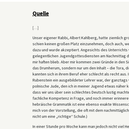
Quelle
[
…
]
Unser eigener Rabbi, Albert Kahlberg, hatte ziemlich gro
schien keinen großen Platz einzunehmen, doch auch, we
dazu und wurde akzeptiert. Angesichts des Unterrichts
gelegentlichen Jugendgottesdiensten am Nachmittag des
mir haften blieb. Aber mir kommen zwei Gründe in den Si
das Drumherum, sondern nur um den Inhalt – die Tora, d
kannten sich in ihrem Beruf eher schlecht als recht aus
Rubenstein ein ausgebildeter Lehrer war, der ganztags
polnische Jude, den ich in meiner Jugend etwas näher ke
dass wir uns über sein schlechtes Deutsch lustig macht
fachliche Kompetenz in Frage, und noch immer erinnere i
hebräische Grammatik ist eine ebenso exakte Wissenscha
mich von der Vorstellung, die oft mit dem nachmittäglic
nicht um eine „richtige“ Schule.)
In einer Stunde pro Woche kann man jedoch nicht viel He