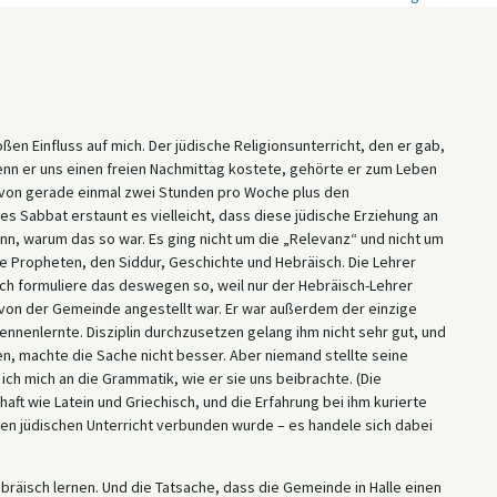
ßen Einfluss auf mich. Der jüdische Religionsunterricht, den er gab,
nn er uns einen freien Nachmittag kostete, gehörte er zum Leben
 von gerade einmal zwei Stunden pro Woche plus den
 Sabbat erstaunt es vielleicht, dass diese jüdische Erziehung an
nn, warum das so war. Es ging nicht um die „Relevanz“ und nicht um
ie Propheten, den Siddur, Geschichte und Hebräisch. Die Lehrer
. Ich formuliere das deswegen so, weil nur der Hebräisch-Lehrer
 von der Gemeinde angestellt war. Er war außerdem der einzige
nnenlernte. Disziplin durchzusetzen gelang ihm nicht sehr gut, und
en, machte die Sache nicht besser. Aber niemand stellte seine
ch mich an die Grammatik, wie er sie uns beibrachte. (Die
ft wie Latein und Griechisch, und die Erfahrung bei ihm kurierte
hen jüdischen Unterricht verbunden wurde – es handele sich dabei
bräisch lernen. Und die Tatsache, dass die Gemeinde in Halle einen