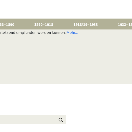
66–1890
1890–1918
1918/19–1933
1933–1
 verletzend empfunden werden können.
Mehr...