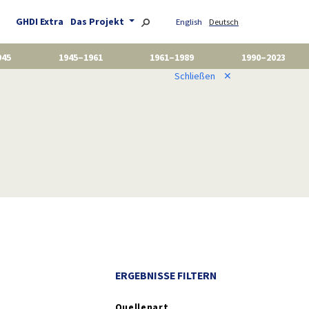
GHDI Extra
Das Projekt
English
Deutsch
945
1945–1961
1961–1989
1990–2023
Schließen
✕
ERGEBNISSE FILTERN
Quellenart