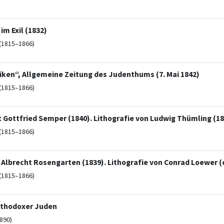
m Exil (1832)
(1815–1866)
ken“, Allgemeine Zeitung des Judenthums (7. Mai 1842)
(1815–1866)
t Gottfried Semper (1840). Lithografie von Ludwig Thümling (18
(1815–1866)
 Albrecht Rosengarten (1839). Lithografie von Conrad Loewer (c
(1815–1866)
rthodoxer Juden
890)