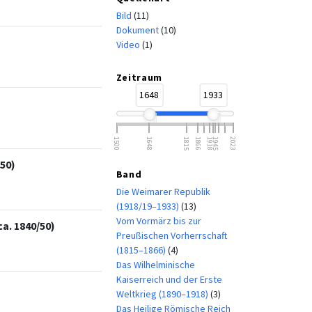
Bild
(11)
Dokument
(10)
Video
(1)
Zeitraum
1648
1933
1500
1648
1815
1866
1918
1945
2023
50)
Band
Die Weimarer Republik
(1918/19–1933)
(13)
Vom Vormärz bis zur
a. 1840/50)
Preußischen Vorherrschaft
(1815–1866)
(4)
Das Wilhelminische
Kaiserreich und der Erste
Weltkrieg (1890–1918)
(3)
Das Heilige Römische Reich