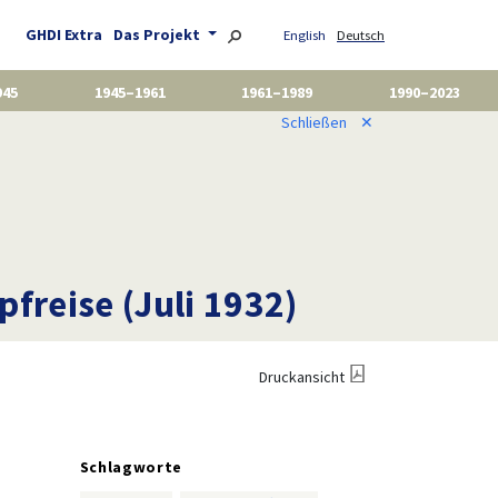
GHDI Extra
Das Projekt
English
Deutsch
945
1945–1961
1961–1989
1990–2023
Schließen
✕
freise (Juli 1932)
Druckansicht
Schlagworte