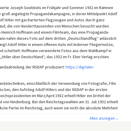
nierte Joseph Goebbels im Frühjahr und Sommer 1932 im Rahmen
e groß angelegte Propagandakampagne, in deren Mittelpunkt Adolf
olf Hitler mit gecharterten Flugzeugen und Autos durch ganz
n auf, die von Hunderttausenden von Menschen besucht wurden.
 Heinrich Hoffmann und einem Filmteam, das eine Propaganda-
n nahm dieses Foto auf dem dritten „Deutschlandflug“ anlässlich
igt Adolf Hitler in einem offenen Auto mit lederner Fliegermütze,
and schüttelt. Hoffmann verwendete Fotos aus dem Wahlkampf in
itler über Deutschland“, das 1932 im Fr. Eher Verlag erschien.
andaabteilung der NSDAP produziert:
https://digitaler-
atechniken, einschließlich der Verwendung von Fotografie, Film
bei, den Aufstieg Adolf Hitlers und der NSDAP in der ersten
chspräsidenten im März/April 1932 erhielt Hitler ein Drittel der
l von Hindenburg. Bei den Reichstagswahlen am 31. Juli 1932 erhielt
te Partei im Reichstag, auch wenn sie nicht die absolute Mehrheit
Alles anzeigen ⌵