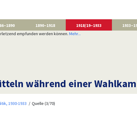
66–1890
1890–1918
1918/19–1933
1933–1
 verletzend empfunden werden können.
Mehr...
tteln während einer Wahlkamp
litik, 1930-1933
Quelle (3/70)