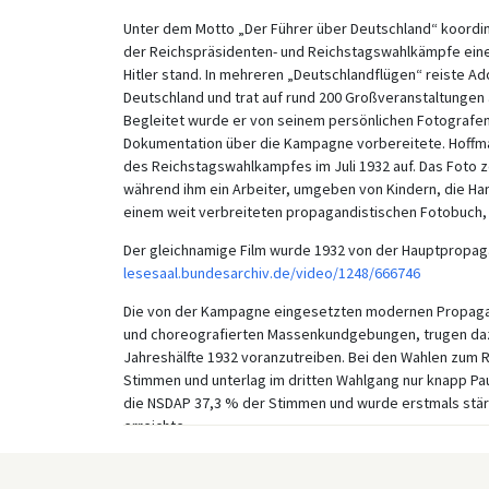
Unter dem Motto „Der Führer über Deutschland“ koordi
der Reichspräsidenten- und Reichstagswahlkämpfe ein
Hitler stand. In mehreren „Deutschlandflügen“ reiste Ad
Deutschland und trat auf rund 200 Großveranstaltunge
Begleitet wurde er von seinem persönlichen Fotografen
Dokumentation über die Kampagne vorbereitete. Hoffman
des Reichstagswahlkampfes im Juli 1932 auf. Das Foto ze
während ihm ein Arbeiter, umgeben von Kindern, die H
einem weit verbreiteten propagandistischen Fotobuch, „H
Der gleichnamige Film wurde 1932 von der Hauptpropag
lesesaal.bundesarchiv.de/video/1248/666746
Die von der Kampagne eingesetzten modernen Propagand
und choreografierten Massenkundgebungen, trugen dazu 
Jahreshälfte 1932 voranzutreiben. Bei den Wahlen zum Rei
Stimmen und unterlag im dritten Wahlgang nur knapp Pau
die NSDAP 37,3 % der Stimmen und wurde erstmals stärks
erreichte.