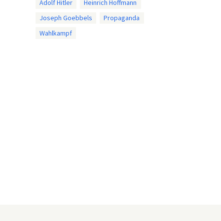
Adolf Hitler
Heinrich Hoffmann
Joseph Goebbels
Propaganda
Wahlkampf