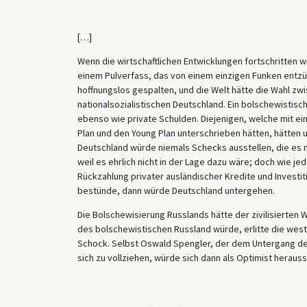
[…]
Wenn die wirtschaftlichen Entwicklungen fortschritten
einem Pulverfass, das von einem einzigen Funken entzü
hoffnungslos gespalten, und die Welt hätte die Wahl z
nationalsozialistischen Deutschland. Ein bolschewistis
ebenso wie private Schulden. Diejenigen, welche mit ei
Plan und den Young Plan unterschrieben hätten, hätten u
Deutschland würde niemals Schecks ausstellen, die es ni
weil es ehrlich nicht in der Lage dazu wäre; doch wie je
Rückzahlung privater ausländischer Kredite und Invest
bestünde, dann würde Deutschland untergehen.
Die Bolschewisierung Russlands hätte der zivilisierten 
des bolschewistischen Russland würde, erlitte die westl
Schock. Selbst Oswald Spengler, der dem Untergang der
sich zu vollziehen, würde sich dann als Optimist herauss