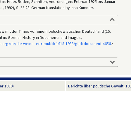
in: Hitler. Reden, Schriften, Anordnungen: Februar 1925 bis Januar
aur, 1992), S. 22-23. German translation by Insa Kummer.
view mit der Times vor einem bolschewistischen Deutschland (15.
ht in: German History in Documents and Images,
s.org/de/die-weimarer-republik-1918-1933/ghdi:document-4656
>
er 1930)
Berichte über politische Gewalt, 19