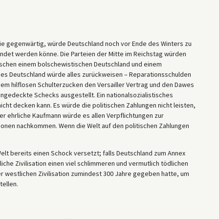
 wie gegenwärtig, würde Deutschland noch vor Ende des Winters zu
ndet werden könne. Die Parteien der Mitte im Reichstag würden
wischen einem bolschewistischen Deutschland und einem
ches Deutschland würde alles zurückweisen – Reparationsschulden
nem hilflosen Schulterzucken den Versailler Vertrag und den Dawes
ngedeckte Schecks ausgestellt. Ein nationalsozialistisches
cht decken kann. Es würde die politischen Zahlungen nicht leisten,
der ehrliche Kaufmann würde es allen Verpflichtungen zur
itionen nachkommen. Wenn die Welt auf den politischen Zahlungen
Welt bereits einen Schock versetzt; falls Deutschland zum Annex
iche Zivilisation einen viel schlimmeren und vermutlich tödlichen
 westlichen Zivilisation zumindest 300 Jahre gegeben hatte, um
tellen.