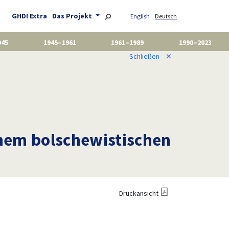
GHDI Extra
Das Projekt
English
Deutsch
945
1945–1961
1961–1989
1990–2023
Schließen
✕
nem bolschewistischen
Druckansicht