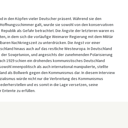
nd in den Köpfen vieler Deutscher präsent. Während sie den
Hoffnungsschimmer galt, wurde sie sowohl von den konservativen
Republik als Gefahr betrachtet. Die Ängste der letzteren waren es
ten, in dem sich die vorläufige Weimarer Regierung mit dem Militär
baren Nachkriegszeit zu unterdrücken. Die Angst vor einer
schland hinaus auch auf das restliche Westeuropa. In Deutschland
lb der Sowjetunion, und angesichts der zunehmenden Polarisierung
rach 1929 schien ein drohendes kommunistisches Deutschland
wohl innenpolitisch als auch international manipulierte, stellte
chland als Bollwerk gegen den Kommunismus dar. In diesem Interview
ozialismus würde nicht nur die Verbreitung des Kommunismus
ederherstellen und es somit in die Lage versetzen, seine
Entente zu erfüllen.