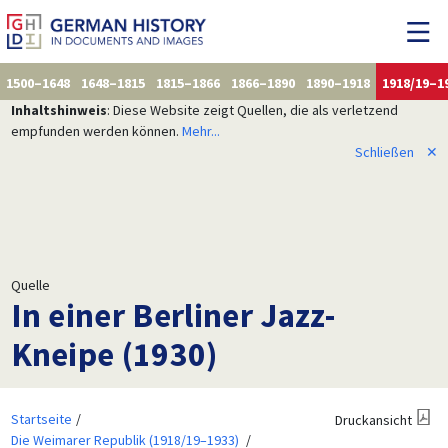
1500–1648
1648–1815
1815–1866
1866–1890
1890–1918
1918/19–1
Inhaltshinweis
: Diese Website zeigt Quellen, die als verletzend
empfunden werden können.
Mehr...
Schließen
✕
Quelle
In einer Berliner Jazz-
Kneipe (1930)
Startseite
Druckansicht
Die Weimarer Republik (1918/19–1933)