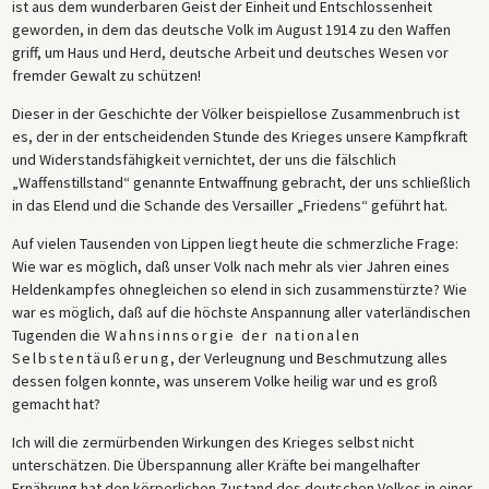
ist aus dem wunderbaren Geist der Einheit und Entschlossenheit
es mit Hilfe eines wohlwollenden konservativen Gerichts, genügend
geworden, in dem das deutsche Volk im August 1914 zu den Waffen
Verdachtsmomente zu schaffen, um Erzberger zu diskreditieren und
griff, um Haus und Herd, deutsche Arbeit und deutsches Wesen vor
seinen Rücktritt als Finanzminister zu erzwingen. (Für weitere
fremder Gewalt zu schützen!
Informationen zum Prozess siehe auch das Dokument „Arnold Brecht
über Matthias Erzbergers Verleumdungsklage gegen Karl Helfferich im
Dieser in der Geschichte der Völker beispiellose Zusammenbruch ist
Jahr 1920 (Rückblick, 1966)“ in diesem Band.)
es, der in der entscheidenden Stunde des Krieges unsere Kampfkraft
und Widerstandsfähigkeit vernichtet, der uns die fälschlich
Erzberger verbrachte die nächsten anderthalb Jahre mit Bemühungen,
„Waffenstillstand“ genannte Entwaffnung gebracht, der uns schließlich
seinen Ruf wiederherzustellen und seine politische Karriere zu
in das Elend und die Schande des Versailler „Friedens“ geführt hat.
rehabilitieren. Dies gelang ihm im Sommer 1921 teilweise, als er in
einem neuen Vorverfahren vom Vorwurf des Steuerbetrugs
Auf vielen Tausenden von Lippen liegt heute die schmerzliche Frage:
freigesprochen und in den Reichstag gewählt wurde. Die
Wie war es möglich, daß unser Volk nach mehr als vier Jahren eines
Wiederherstellung seiner Karriere wurde jedoch brutal verhindert, als
Heldenkampfes ohnegleichen so elend in sich zusammenstürzte? Wie
zwei rechte Attentäter Erzerger am 26. August 1921 bei einem
war es möglich, daß auf die höchste Anspannung aller vaterländischen
Morgenspaziergang niederschossen. Helfferichs
Tugenden die
Wahnsinnsorgie der nationalen
Verleumdungskampagne hatte mit Sicherheit eine Rolle bei ihrer
Selbstentäußerung
, der Verleugnung und Beschmutzung alles
Motivation gespielt.
dessen folgen konnte, was unserem Volke heilig war und es groß
gemacht hat?
Der Artikel, dem diese Auszüge entnommen sind, erschien nur eine
Woche nach dem Beschluss der Nationalversammlung, den Versailler
Ich will die zermürbenden Wirkungen des Krieges selbst nicht
Vertrag zu unterzeichnen. Helfferich begann damit, dieses Votum als
unterschätzen. Die Überspannung aller Kräfte bei mangelhafter
eine katastrophale Fehlentscheidung zu bezeichnen, die auf
Ernährung hat den körperlichen Zustand des deutschen Volkes in einer