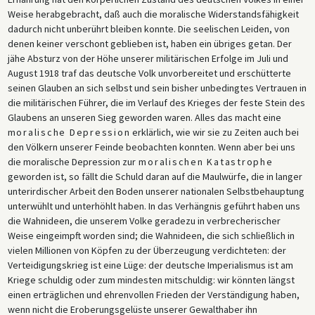
Desinformation, Manipulation und einen Zusammenbruch der nationalen
Weise herabgebracht, daß auch die moralische Widerstandsfähigkeit
Moral zurückzuführen sei. Die Verantwortung dafür wies er den
dadurch nicht unberührt bleiben konnte. Die seelischen Leiden, von
„Mehrheitsparteien“ zu – der gemäßigten Fraktion der
denen keiner verschont geblieben ist, haben ein übriges getan. Der
Sozialdemokratischen Partei, der linksliberalen Progressiven
jähe Absturz von der Höhe unserer militärischen Erfolge im Juli und
Volkspartei und der katholischen Zentrumspartei –, die in den letzten
August 1918 traf das deutsche Volk unvorbereitet und erschütterte
beiden Kriegsjahren den Reichstag kontrollierten. Helfferich räumte
seinen Glauben an sich selbst und sein bisher unbedingtes Vertrauen in
zwar ein, dass der Krieg der deutschen Bevölkerung im Laufe von vier
die militärischen Führer, die im Verlauf des Krieges der feste Stein des
Jahren einen hohen Tribut abverlangt hatte, stellte das Land aber
Glaubens an unseren Sieg geworden waren. Alles das macht eine
dennoch realitätsfern so dar, als stünde es im Spätsommer 1918 kurz
moralische Depression
erklärlich, wie wir sie zu Zeiten auch bei
vor dem militärischen Sieg, bevor die Mehrheitsparteien die
den Völkern unserer Feinde beobachten konnten. Wenn aber bei uns
revolutionären Unruhen geschürt hätten, die nur wenige Monate später
die moralische Depression zur
moralischen Katastrophe
zur plötzlichen Kapitulation des Landes geführt hätten. In einer
geworden ist, so fällt die Schuld daran auf die Maulwürfe, die in langer
besonders bösartigen Passage sprach Helfferich von „Maulwürfen“, die
unterirdischer Arbeit den Boden unserer nationalen Selbstbehauptung
im Untergrund arbeiteten, um das deutsche Selbstwertgefühl zu
unterwühlt und unterhöhlt haben. In das Verhängnis geführt haben uns
untergraben und auszuhöhlen. Dies war ein bemerkenswert deutlicher
die Wahnideen, die unserem Volke geradezu in verbrecherischer
Ausdruck der aufkommenden „Dolchstoßlegende“, die behauptete,
Weise eingeimpft worden sind; die Wahnideen, die sich schließlich in
Verräter an der deutschen Heimatfront hätten die Niederlage des
vielen Millionen von Köpfen zu der Überzeugung verdichteten: der
Landes verursacht. Helfferichs Text ließ keinen Zweifel daran, wer
Verteidigungskrieg ist eine Lüge: der deutsche Imperialismus ist am
seiner Meinung nach diese Verräter waren: Sozialisten, Liberale,
Kriege schuldig oder zum mindesten mitschuldig: wir könnten längst
Demokraten und – einzeln namentlich genannt – Matthias Erzberger.
einen erträglichen und ehrenvollen Frieden der Verständigung haben,
wenn nicht die Eroberungsgelüste unserer Gewalthaber ihn