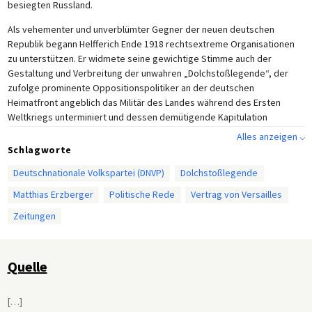
besiegten Russland.
Als vehementer und unverblümter Gegner der neuen deutschen
Republik begann Helfferich Ende 1918 rechtsextreme Organisationen
zu unterstützen. Er widmete seine gewichtige Stimme auch der
Gestaltung und Verbreitung der unwahren „Dolchstoßlegende“, der
zufolge prominente Oppositionspolitiker an der deutschen
Heimatfront angeblich das Militär des Landes während des Ersten
Weltkriegs unterminiert und dessen demütigende Kapitulation
inszeniert hätten. Besonders heftige Angriffe richtete Helfferich gegen
Alles anzeigen ⌵
den katholischen Zentrumspolitiker Matthias Erzberger, dessen
Schlagworte
Bemühungen um eine friedliche Beendigung des Krieges und später
Deutschnationale Volkspartei (DNVP)
Dolchstoßlegende
um eine Reform des deutschen Steuersystems Helfferich und seine
konservativen Verbündeten erzürnt hatten.
Matthias Erzberger
Politische Rede
Vertrag von Versailles
Helfferich gewann im Juni 1920 für die DNVP einen Sitz im Reichstag und
Zeitungen
schlug 1923 einen Plan zur Währungsreform vor, der die Grundlage für
die Rentenmark bildete, welche die traumatische Zeit der
Hyperinflation in Deutschland beendete. Dennoch ist er vor allem als
Quelle
unverbesserlicher Feind der Republik bekannt, der eine unerbittliche
Hetzkampagne gegen andere demokratische Führer, darunter Walther
[
…
]
Rathenau und Joseph Wirth, sowie gegen Erzberger führte. Nach der