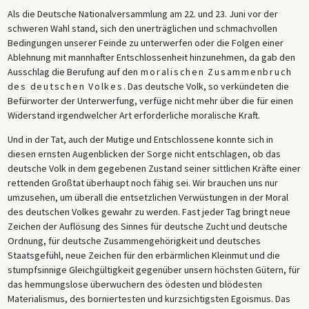
Ermordung Rathenaus im Juni 1922, die zum Teil auf Helfferichs
Als die Deutsche Nationalversammlung am 22. und 23. Juni vor der
Beschimpfungen zurückzuführen war, zeigte der damalige
schweren Wahl stand, sich den unerträglichen und schmachvollen
Reichskanzler Wirth im Reichstagssaal direkt auf Helfferich und rief:
Bedingungen unserer Feinde zu unterwerfen oder die Folgen einer
„Dieser Feind steht rechts!“
Ablehnung mit mannhafter Entschlossenheit hinzunehmen, da gab den
Ausschlag die Berufung auf den
moralischen Zusammenbruch
Die folgenden Auszüge stammen aus einer Reihe von berüchtigten
des deutschen Volkes
. Das deutsche Volk, so verkündeten die
Artikeln, die Karl Helfferich im Sommer 1919 in der monarchisch-
Befürworter der Unterwerfung, verfüge nicht mehr über die für einen
konservativen
Neuen Preußischen (Kreuz-)Zeitung
veröffentlichte, die
Widerstand irgendwelcher Art erforderliche moralische Kraft.
wegen des Eisernen Kreuzes im Impressum auch kurz
Kreuzzeitung
genannt wurde. Die Artikel beschuldigten Erzberger im Besonderen
Und in der Tat, auch der Mutige und Entschlossene konnte sich in
und die Republik im Allgemeinen der politischen Unfähigkeit, der Lüge,
diesen ernsten Augenblicken der Sorge nicht entschlagen, ob das
der Korruption und des Hochverrats an Deutschland. Helfferich fasste
deutsche Volk in dem gegebenen Zustand seiner sittlichen Kräfte einer
diese Artikel in einer 80-seitigen Broschüre mit dem Titel
Fort mit
rettenden Großtat überhaupt noch fähig sei. Wir brauchen uns nur
Erzberger
zusammen, die er im Herbst 1919 veröffentlichte.
umzusehen, um überall die entsetzlichen Verwüstungen in der Moral
des deutschen Volkes gewahr zu werden. Fast jeder Tag bringt neue
Helfferichs andauernde Hetzkampagne veranlasste Erzberger nicht
Zeichen der Auflösung des Sinnes für deutsche Zucht und deutsche
nur, Artikel zu seiner Verteidigung zu schreiben, sondern auch eine
Ordnung, für deutsche Zusammengehörigkeit und deutsches
Verleumdungsklage gegen Helfferich wegen übler Nachrede
Staatsgefühl, neue Zeichen für den erbärmlichen Kleinmut und die
anzustrengen. Der anschließende Prozess, der vom 19. Januar bis zum
stumpfsinnige Gleichgültigkeit gegenüber unsern höchsten Gütern, für
12. März 1920 dauerte, führte nur zu einer geringen Geldstrafe gegen
das hemmungslose überwuchern des ödesten und blödesten
Helfferich und schuf ein Umfeld, in dem er weitere unbelegte
Materialismus, des borniertesten und kurzsichtigsten Egoismus. Das
Behauptungen gegen Erzberger vorbringen konnte. Helfferich gelang