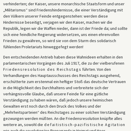
verhinderten; der Kaiser, unsere monarchische Staatsform und unser
„Militarismus“ sind Friedenshindernisse, die einer Verständigung mit
den Völkern unserer Feinde entgegenstehen: werden diese
Hindernisse beseitigt, verjagen wir den Kaiser, machen wir die
Republik, legen wir die Waffen nieder, dann ist der Friede da; und sollte
sich eine feindliche Regierung widersetzen, uns einen ehrenvollen
Frieden zu gewähren, so wird sie von dem Sturm des solidarisch
fühlenden Proletariats hinweggefegt werden!
Den entscheidenden Antrieb haben diese Wahnideen erhalten in den
parlamentarischen Vorgängen des Juli 1917, die zu der vielberufenen
Friedensresolution des Reichstags
führten. Von den
Verhandlungen des Hauptausschusses des Reichstags ausgehend,
erschütterte zum erstenmal ein heftiger Stoß das deutsche Vertrauen
in die Möglichkeit des Durchhaltens und verbreitete sich der
verhängnisvolle Glaube, daß unsere Feinde für eine gütliche
Verständigung zu haben wären, daß jedoch unsere heimischen
Gewalten erst noch durch den Druck des Volkes und der
„Mehrheitsparteien“ des Reichstages zu einer solchen Verständigung
gezwungen werden müßten. An die Friedensresolution knüpfte alles
weitere an, sowohl die
defaitistisch-pazifistische Agitation
wie auch die revolutionäre Propaganda in Heimat und Heer.