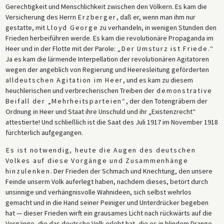
Gerechtigkeit und Menschlichkeit zwischen den Völkern. Es kam die
Versicherung des Herrn
Erzberger
, daß er, wenn man ihm nur
gestatte, mit
Lloyd George
zu verhandeln, in wenigen Stunden den
Frieden herbeiführen werde. Es kam die revolutionäre Propaganda im
Heer und in der Flotte mit der Parole:
„Der Umsturz ist Friede.
“
Ja es kam die lärmende Interpellation der revolutionären Agitatoren
wegen der angeblich von Regierung und Heeresleitung geförderten
alldeutschen Agitation im Heer
, und es kam zu diesem
heuchlerischen und verbrecherischen Treiben der
demonstrative
Beifall der „Mehrheitsparteien“
, der den Totengräbern der
Ordnung in Heer und Staat ihre Unschuld und ihr „Existenzrecht“
attestierte! Und schließlich ist die Saat des Juli 1917 im November 1918
fürchterlich aufgegangen.
Es ist notwendig, heute die Augen des deutschen
Volkes auf diese Vorgänge und Zusammenhänge
hinzulenken
. Der Frieden der Schmach und Knechtung, den unsere
Feinde unserm Volk auferlegt haben, nachdem dieses, betört durch
unsinnige und verhängnisvolle Wahnideen, sich selbst wehrlos
gemacht und in die Hand seiner Peiniger und Unterdrücker begeben
hat — dieser Frieden wirft ein grausames Licht nach rückwärts auf die
Vorgänge, die das deutsche Volk erlebt hat, die es in blindem Drange