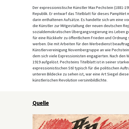
Der expressionistische Künstler Max Pechstein (1881-19
Republik. Er entwarf das Titelblatt für dieses Pamphlet m
darin enthaltenen Aufsätze. Es handelte sich um eine 
die Künstler zur Mitgestaltung der neuen deutschen Rep
sozialdemokratischen Übergangsregierung ins Leben ger
für eine Rückkehr zu öffentlichem Frieden und Ordnung
werben. Die mit Arbeiten für den Werbedienst beauftra
Künstlervereinigung Novembergruppe an wie Pechstein, 
dem sich viele Expressionisten engagierten. Nach den
1919 aufgelöst. Pechsteins Titelblatt ist in seiner sta
expressionistischen Stil typisch für die politischen Auft
unteren Bildecke zu sehen ist, war eine Art Siegel die
künstlerischen Revolution versinnbildlichte.
Quelle