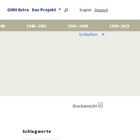
GHDI Extra
Das Projekt
English
Deutsch
945
1945–1961
1961–1989
1990–2023
Schließen
✕
Druckansicht
Schlagworte