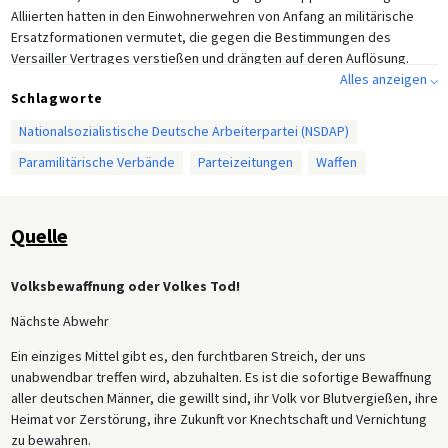
Alliierten hatten in den Einwohnerwehren von Anfang an militärische
Ersatzformationen vermutet, die gegen die Bestimmungen des
Versailler Vertrages verstießen und drängten auf deren Auflösung.
Nach dem Verbot in Preußen zogen im Sommer 1920 auch die anderen
Alles anzeigen ⌵
Schlagworte
Länder nach, mit Ausnahme von Bayern, wo die Einwohnerwehren erst
1921 aufgelöst wurden.
Nationalsozialistische Deutsche Arbeiterpartei (NSDAP)
Paramilitärische Verbände
Parteizeitungen
Waffen
Quelle
Volksbewaffnung oder Volkes Tod!
Nächste Abwehr
Ein einziges Mittel gibt es, den furchtbaren Streich, der uns
unabwendbar treffen wird, abzuhalten. Es ist die sofortige Bewaffnung
aller deutschen Männer, die gewillt sind, ihr Volk vor Blutvergießen, ihre
Heimat vor Zerstörung, ihre Zukunft vor Knechtschaft und Vernichtung
zu bewahren.