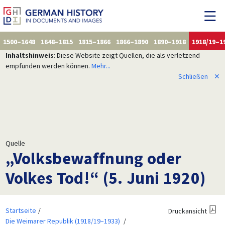
1500–1648
1648–1815
1815–1866
1866–1890
1890–1918
1918/19–1
Inhaltshinweis
: Diese Website zeigt Quellen, die als verletzend
empfunden werden können.
Mehr...
Schließen
✕
Quelle
„Volksbewaffnung oder
Volkes Tod!“ (5. Juni 1920)
Startseite
Druckansicht
Die Weimarer Republik (1918/19–1933)