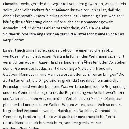
Einwohnerwehr gerade das Gegenteil von dem geworden, was sie sein
sollte, der Selbstschutz freier Männer. Ihr zweiter Fehler ist, daß sie
ohne eine straffe Zentralisierung nicht auszukommen glaubt, was sehr
häufig die Befürchtung eines Mißbrauchs der Kommandogewalt
erweckt, und ihr dritter Fehler besteht darin, daß sie wie eine
Söldnertruppe ihre Angehörigen durch die Unterschrift eines Scheines
verpflichtet.
Es geht auch ohne Papier, und es geht ohne einen solchen völlig
wertlosen Wisch viel besser. Warum läßt man den Wehrmann sich nicht
verpflichten Auge in Auge, Hand in Hand einem Ältesten oder Vorsteher
seiner Gemeinde? Ist das nicht das einzige Mittel, um Treue und
Glauben, Mannessinn und Manneswort wieder zu Ehren zu bringen? Die
Zeit ist zu ernst, die Dinge sind zu groß, daß sie mit einem amtlichen
Formular erfaßt werden könnten. Was wir brauchen, ist die Begründung
unseres Gemeinschaftsgefühls, die Begründung von Volksbewußtsein
und Vaterland in den Herzen, in dem Verhältnis von Mann zu Mann, aus
gleicher Not und gleichem Wollen. Wagen wir es, unser Volk so neu zu
begründen! Verbünden wir uns, Nachbar mit Nachbar, Gemeinde zu
Gemeinde, Land zu Land – so wird auch der unvermeidliche Zerfall
Deutschlands uns nicht vernichten, sondern gerüstet zum
Wiederaufbau finden.