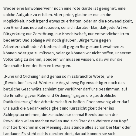
Weder eine Einwohnerwehr noch eine rote Garde ist geeignet, eine
solche Aufgabe zu erfüllen. Aber jeder, glaube er nun an die
Möglichkeit, noch irgend etwas zu erhalten, oder an die Notwendigkeit,
von Grund aus neu aufzubauen, sei sich darüber klar, daß jede Art von
Bürgerkrieg nur Zerstörung, nur Knechtschaft, nur entsetzliches Irren
bedeutet. Und solange wir noch glauben, Bürgertum gegen
Arbeiterschaft oder Arbeiterschaft gegen Bürgertum bewaffnen zu
können oder gar zu müssen, solange können wir nicht hoffen, unserem
Volke tätig zu dienen, sondern wir müssen wissen, daß wir nur die
Geschäfte fremder Herren besorgen.
„Ruhe und Ordnung“ sind genau so missbrauchte Worte, wie
„Revolution“ es ist. Weder die Angst ewig Eigensüchtiger noch das
betuliche Geschwätz schleimiger Verführer darf uns bestimmen, auf
die Erhaltung „von Ruhe und Ordnung“ gegen die „bedrohliche
Radikalisierung“ der Arbeiterschaft zu hoffen. Ebensowenig aber darf
uns auch die Gedankenlosigkeit und Kurzsichtigkeit derer ins
Schlepptau nehmen, die zunächst nur einmal Revolution um der
Revolution willen machen wollen und sich über das Weitere den Kopf
nicht zerbrechen in der Meinung, das stünde alles schon bei Marr oder
Landauer. Es steht nichts darüber dort, darauf können sie sich