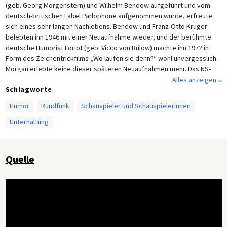
(geb. Georg Morgenstern) und Wilhelm Bendow aufgeführt und vom
deutsch-britischen Label Parlophone aufgenommen wurde, erfreute
sich eines sehr langen Nachlebens. Bendow und Franz-Otto Krüger
belebten ihn 1946 mit einer Neuaufnahme wieder, und der berühmte
deutsche Humorist Loriot (geb. Vicco von Bülow) machte ihn 1972 in
Form des Zeichentrickfilms „Wo laufen sie denn?“ wohl unvergesslich.
Morgan erlebte keine dieser späteren Neuaufnahmen mehr. Das NS-
Regime verhaftete ihn im März 1938 und er starb neun Monate später
Alles anzeigen ⌵
Schlagworte
im Konzentrationslager Buchenwald.
Humor
Rundfunk
Schauspieler und Schauspielerinnen
Unterhaltung
Quelle