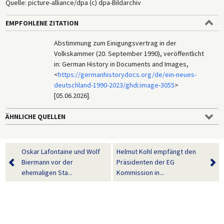
Quelle: picture-alliance/dpa (c) dpa-Bildarchiv
EMPFOHLENE ZITATION
Abstimmung zum Einigungsvertrag in der
Volkskammer (20. September 1990), veröffentlicht
in: German History in Documents and Images,
<
https://germanhistorydocs.org/de/ein-neues-
deutschland-1990-2023/ghdi:image-3055
>
[05.06.2026].
ÄHNLICHE QUELLEN
Oskar Lafontaine und Wolf
Helmut Kohl empfängt den
Biermann vor der
Präsidenten der EG
ehemaligen Sta...
Kommission in...