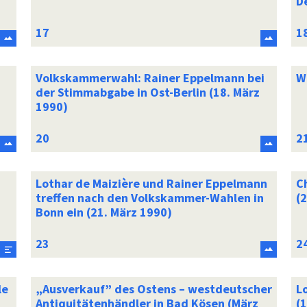
D
Volkskammerwahl: Rainer Eppelmann bei
Wa
der Stimmabgabe in Ost-Berlin (18. März
1990)
Lothar de Maizière und Rainer Eppelmann
C
treffen nach den Volkskammer-Wahlen in
(
Bonn ein (21. März 1990)
le
„Ausverkauf” des Ostens – westdeutscher
L
Antiquitätenhändler in Bad Kösen (März
(1