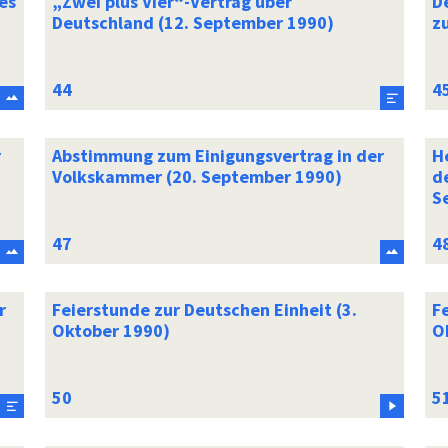
es
„Zwei plus Vier“-Vertrag über
D
Deutschland (12. September 1990)
z
r
Abstimmung zum Einigungsvertrag in der
H
Volkskammer (20. September 1990)
d
S
r
Feierstunde zur Deutschen Einheit (3.
F
Oktober 1990)
O