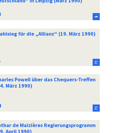
eutschland” in Leipzig (März 1990)
hlsieg für die „Allianz“ (19. März 1990)
harles Powell über das Chequers-Treffen
24. März 1990)
othar de Maizières Regierungsprogramm
9. April 1990)