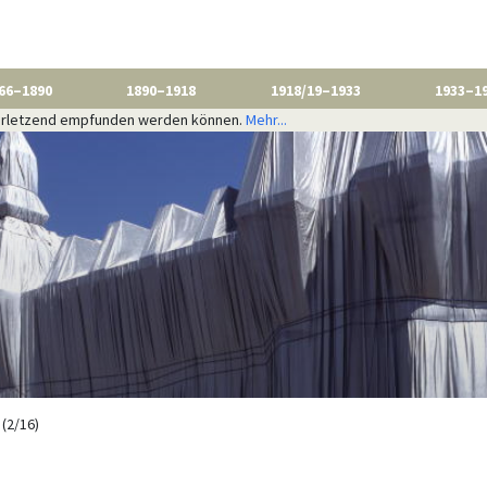
66–1890
1890–1918
1918/19–1933
1933–1
 verletzend empfunden werden können.
Mehr...
 (2/16)