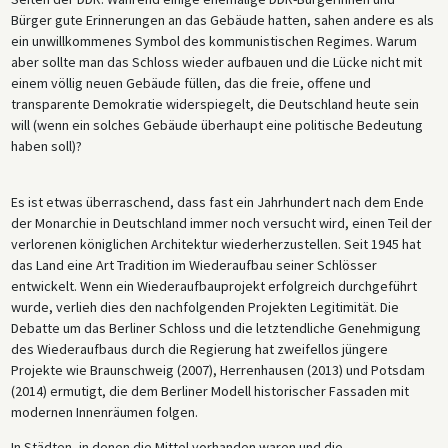
Bürger gute Erinnerungen an das Gebäude hatten, sahen andere es als
ein unwillkommenes Symbol des kommunistischen Regimes. Warum
aber sollte man das Schloss wieder aufbauen und die Lücke nicht mit
einem völlig neuen Gebäude füllen, das die freie, offene und
transparente Demokratie widerspiegelt, die Deutschland heute sein
will (wenn ein solches Gebäude überhaupt eine politische Bedeutung
haben soll)?
Es ist etwas überraschend, dass fast ein Jahrhundert nach dem Ende
der Monarchie in Deutschland immer noch versucht wird, einen Teil der
verlorenen königlichen Architektur wiederherzustellen. Seit 1945 hat
das Land eine Art Tradition im Wiederaufbau seiner Schlösser
entwickelt. Wenn ein Wiederaufbauprojekt erfolgreich durchgeführt
wurde, verlieh dies den nachfolgenden Projekten Legitimität. Die
Debatte um das Berliner Schloss und die letztendliche Genehmigung
des Wiederaufbaus durch die Regierung hat zweifellos jüngere
Projekte wie Braunschweig (2007), Herrenhausen (2013) und Potsdam
(2014) ermutigt, die dem Berliner Modell historischer Fassaden mit
modernen Innenräumen folgen.
In Städten, in denen die Mittel vorhanden waren und die