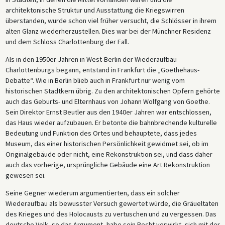
architektonische Struktur und Ausstattung die Kriegswirren
überstanden, wurde schon viel früher versucht, die Schlösser in ihrem
alten Glanz wiederherzustellen. Dies war bei der Münchner Residenz
und dem Schloss Charlottenburg der Fall.
Als in den 1950er Jahren in West-Berlin der Wiederaufbau
Charlottenburgs begann, entstand in Frankfurt die „Goethehaus-
Debatte“. Wie in Berlin blieb auch in Frankfurt nur wenig vom
historischen Stadtkern übrig. Zu den architektonischen Opfern gehörte
auch das Geburts- und Elternhaus von Johann Wolfgang von Goethe.
Sein Direktor Ernst Beutler aus den 1940er Jahren war entschlossen,
das Haus wieder aufzubauen. Er betonte die bahnbrechende kulturelle
Bedeutung und Funktion des Ortes und behauptete, dass jedes
Museum, das einer historischen Persönlichkeit gewidmet sei, ob im
Originalgebäude oder nicht, eine Rekonstruktion sei, und dass daher
auch das vorherige, ursprüngliche Gebäude eine Art Rekonstruktion
gewesen sei.
Seine Gegner wiederum argumentierten, dass ein solcher
Wiederaufbau als bewusster Versuch gewertet würde, die Gräueltaten
des Krieges und des Holocausts zu vertuschen und zu vergessen. Das
deutsche Volk, so das Argument, habe sein Recht verwirkt, sich mit der