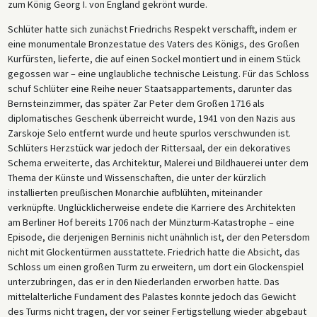
zum König Georg I. von England gekrönt wurde.
Schlüter hatte sich zunächst Friedrichs Respekt verschafft, indem er
eine monumentale Bronzestatue des Vaters des Königs, des Großen
Kurfürsten, lieferte, die auf einen Sockel montiert und in einem Stück
gegossen war – eine unglaubliche technische Leistung. Für das Schloss
schuf Schlüter eine Reihe neuer Staatsappartements, darunter das
Bernsteinzimmer, das später Zar Peter dem Großen 1716 als
diplomatisches Geschenk überreicht wurde, 1941 von den Nazis aus
Zarskoje Selo entfernt wurde und heute spurlos verschwunden ist.
Schlüters Herzstück war jedoch der Rittersaal, der ein dekoratives
Schema erweiterte, das Architektur, Malerei und Bildhauerei unter dem
Thema der Künste und Wissenschaften, die unter der kürzlich
installierten preußischen Monarchie aufblühten, miteinander
verknüpfte. Unglücklicherweise endete die Karriere des Architekten
am Berliner Hof bereits 1706 nach der Münzturm-Katastrophe – eine
Episode, die derjenigen Berninis nicht unähnlich ist, der den Petersdom
nicht mit Glockentürmen ausstattete. Friedrich hatte die Absicht, das
Schloss um einen großen Turm zu erweitern, um dort ein Glockenspiel
unterzubringen, das er in den Niederlanden erworben hatte. Das
mittelalterliche Fundament des Palastes konnte jedoch das Gewicht
des Turms nicht tragen, der vor seiner Fertigstellung wieder abgebaut