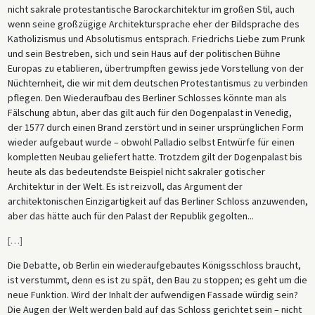
nicht sakrale protestantische Barockarchitektur im großen Stil, auch
wenn seine großzügige Architektursprache eher der Bildsprache des
Katholizismus und Absolutismus entsprach. Friedrichs Liebe zum Prunk
und sein Bestreben, sich und sein Haus auf der politischen Bühne
Europas zu etablieren, übertrumpften gewiss jede Vorstellung von der
Nüchternheit, die wir mit dem deutschen Protestantismus zu verbinden
pflegen. Den Wiederaufbau des Berliner Schlosses könnte man als
Fälschung abtun, aber das gilt auch für den Dogenpalast in Venedig,
der 1577 durch einen Brand zerstört und in seiner ursprünglichen Form
wieder aufgebaut wurde – obwohl Palladio selbst Entwürfe für einen
kompletten Neubau geliefert hatte. Trotzdem gilt der Dogenpalast bis
heute als das bedeutendste Beispiel nicht sakraler gotischer
Architektur in der Welt. Es ist reizvoll, das Argument der
architektonischen Einzigartigkeit auf das Berliner Schloss anzuwenden,
aber das hätte auch für den Palast der Republik gegolten...
[
…
]
Die Debatte, ob Berlin ein wiederaufgebautes Königsschloss braucht,
ist verstummt, denn es ist zu spät, den Bau zu stoppen; es geht um die
neue Funktion. Wird der Inhalt der aufwendigen Fassade würdig sein?
Die Augen der Welt werden bald auf das Schloss gerichtet sein – nicht