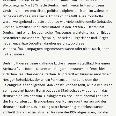
Weltkriegs im Mai 1945 hatte Deutschland in vielerlei Hinsicht sein
Gesicht verloren: moralisch, politisch, diplomatisch und im wahrsten
Sinne des Wortes, was seine Architektur betrifft. Alle Großstädte
waren weitgehend zerstört, ebenso wie viele institutionelle Gebäude,
Kirchen, Rathäuser und Universitäten. In den letzten 70 Jahren hat
Deutschland einen beträchtlichen Teil seines architektonischen Erbes
restauriert und wiederaufgebaut, und seine Bürgerinnen und Bürger
haben unzählige Debatten darüber geführt, ob diese
Wiederaufbaukampagnen angemessen waren oder nicht. Doch jeder
Fall ist anders.
Berlin füllt derzeit eine klaffende Lücke in seinem Stadtbild. Nur einen
Steinwurf von Bode-, Neuem und Pergamonmuseum entfernt, bietet
sich dem Besucher der deutschen Hauptstadt ein kurioser Anblick: ein
riesiger Betonklotz, der an ein Parkhaus erinnert und dem die
Leichtigkeit jener filigranen Stahlkonstruktionen fehlt, an die wir uns so
sehr gewöhnt haben. Berlin baut sein Stadtschloss wieder auf – das
deutsche Äquivalent zum Buckingham Palace – dem ehemaligen Sitz
der Markgrafen von Brandenburg, der Könige von Preußen und der
deutschen Kaiser. Das im Krieg stark beschädigte Schloss wurde
schließlich vom sozialistischen Regime der DDR abgerissen, und das