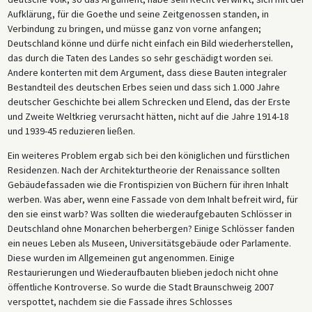
Aufklärung, für die Goethe und seine Zeitgenossen standen, in
Verbindung zu bringen, und müsse ganz von vorne anfangen;
Deutschland könne und dürfe nicht einfach ein Bild wiederherstellen,
das durch die Taten des Landes so sehr geschädigt worden sei.
Andere konterten mit dem Argument, dass diese Bauten integraler
Bestandteil des deutschen Erbes seien und dass sich 1.000 Jahre
deutscher Geschichte bei allem Schrecken und Elend, das der Erste
und Zweite Weltkrieg verursacht hätten, nicht auf die Jahre 1914-18
und 1939-45 reduzieren ließen.
Ein weiteres Problem ergab sich bei den königlichen und fürstlichen
Residenzen. Nach der Architekturtheorie der Renaissance sollten
Gebäudefassaden wie die Frontispizien von Büchern für ihren Inhalt
werben. Was aber, wenn eine Fassade von dem Inhalt befreit wird, für
den sie einst warb? Was sollten die wiederaufgebauten Schlösser in
Deutschland ohne Monarchen beherbergen? Einige Schlösser fanden
ein neues Leben als Museen, Universitätsgebäude oder Parlamente.
Diese wurden im Allgemeinen gut angenommen. Einige
Restaurierungen und Wiederaufbauten blieben jedoch nicht ohne
öffentliche Kontroverse. So wurde die Stadt Braunschweig 2007
verspottet, nachdem sie die Fassade ihres Schlosses