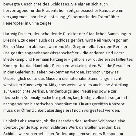
bewegte Geschichte des Schlosses. Sie eignen sich auch
hervorragend für die Präsentation zeitgenössischer Kunst, wie im
vergangenen Jahr die Ausstellung „Supermarkt der Toten“ über
Feueropfer in China zeigte.
Hartwig Fischer, der scheidende Direktor der Staatlichen Sammlungen
Dresden, zu denen auch das Schloss gehört, wird Neil MacGregor am
British Museum ablösen, während MacGregor selbst zu dem Berliner
Dreigestirn angesehener Wissenschaftler – die anderen sind Horst
Bredekamp und Hermann Parzinger – gehören wird, die ein detailliertes
Konzept für das Humboldt-Forum entwickeln sollen. Was die Besucher
in den Galerien zu sehen bekommen werden, ist noch ungewiss.
Ursprünglich sollte das Museum die nationalen Sammlungen nicht-
westlicher Kunst zeigen. Möglicherweise wird es auch eine Abteilung
zur Geschichte Berlins, Brandenburgs und Preußens sowie zur
deutschen Kolonialgeschichte geben, langfristig vielleicht sogar mit
nachgebauten historischen Innenräumen. Ein ausgereiftes Konzept
muss der Öffentlichkeit allerdings erst noch vorgestellt werden.
Es bleibt abzuwarten, ob die Fassaden des Berliner Schlosses eine
überzeugende Kopie von Schlüters Werk darstellen werden. Das
Schloss war von erheblicher Bedeutung – ein seltenes Beispiel für