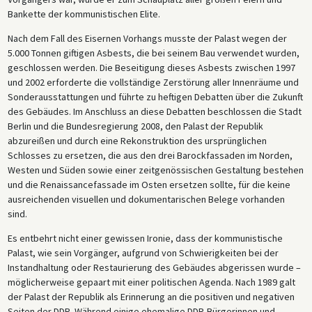
Bankette der kommunistischen Elite.
Nach dem Fall des Eisernen Vorhangs musste der Palast wegen der
5.000 Tonnen giftigen Asbests, die bei seinem Bau verwendet wurden,
geschlossen werden. Die Beseitigung dieses Asbests zwischen 1997
und 2002 erforderte die vollständige Zerstörung aller Innenräume und
Sonderausstattungen und führte zu heftigen Debatten über die Zukunft
des Gebäudes. Im Anschluss an diese Debatten beschlossen die Stadt
Berlin und die Bundesregierung 2008, den Palast der Republik
abzureißen und durch eine Rekonstruktion des ursprünglichen
Schlosses zu ersetzen, die aus den drei Barockfassaden im Norden,
Westen und Süden sowie einer zeitgenössischen Gestaltung bestehen
und die Renaissancefassade im Osten ersetzen sollte, für die keine
ausreichenden visuellen und dokumentarischen Belege vorhanden
sind.
Es entbehrt nicht einer gewissen Ironie, dass der kommunistische
Palast, wie sein Vorgänger, aufgrund von Schwierigkeiten bei der
Instandhaltung oder Restaurierung des Gebäudes abgerissen wurde –
möglicherweise gepaart mit einer politischen Agenda. Nach 1989 galt
der Palast der Republik als Erinnerung an die positiven und negativen
Seiten der DDR. Während einige ehemalige DDR-Bürgerinnen und