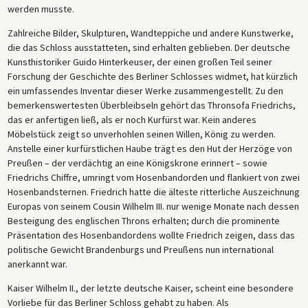
werden musste.
Zahlreiche Bilder, Skulpturen, Wandteppiche und andere Kunstwerke,
die das Schloss ausstatteten, sind erhalten geblieben. Der deutsche
Kunsthistoriker Guido Hinterkeuser, der einen großen Teil seiner
Forschung der Geschichte des Berliner Schlosses widmet, hat kürzlich
ein umfassendes Inventar dieser Werke zusammengestellt. Zu den
bemerkenswertesten Überbleibseln gehört das Thronsofa Friedrichs,
das er anfertigen ließ, als er noch Kurfürst war. Kein anderes
Möbelstück zeigt so unverhohlen seinen Willen, König zu werden.
Anstelle einer kurfürstlichen Haube trägt es den Hut der Herzöge von
Preußen – der verdächtig an eine Königskrone erinnert – sowie
Friedrichs Chiffre, umringt vom Hosenbandorden und flankiert von zwei
Hosenbandsternen. Friedrich hatte die älteste ritterliche Auszeichnung
Europas von seinem Cousin Wilhelm III. nur wenige Monate nach dessen
Besteigung des englischen Throns erhalten; durch die prominente
Präsentation des Hosenbandordens wollte Friedrich zeigen, dass das
politische Gewicht Brandenburgs und Preußens nun international
anerkannt war.
Kaiser Wilhelm II., der letzte deutsche Kaiser, scheint eine besondere
Vorliebe für das Berliner Schloss gehabt zu haben. Als