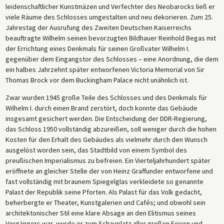
leidenschaftlicher Kunstmäzen und Verfechter des Neobarocks ließ er
viele Räume des Schlosses umgestalten und neu dekorieren. Zum 25.
Jahrestag der Ausrufung des Zweiten Deutschen Kaiserreichs
beauftragte Wilhelm seinen bevorzugten Bildhauer Reinhold Begas mit
der Errichtung eines Denkmals für seinen Großvater Wilhelm I.
gegenüber dem Eingangstor des Schlosses – eine Anordnung, die dem
ein halbes Jahrzehnt später entworfenen Victoria Memorial von Sir
Thomas Brock vor dem Buckingham Palace nicht unähnlich ist.
Zwar wurden 1945 große Teile des Schlosses und des Denkmals für
Wilhelm I. durch einen Brand zerstört, doch konnte das Gebäude
insgesamt gesichert werden. Die Entscheidung der DDR-Regierung,
das Schloss 1950 vollständig abzureißen, soll weniger durch die hohen
Kosten für den Erhalt des Gebäudes als vielmehr durch den Wunsch
ausgelöst worden sein, das Stadtbild von einem Symbol des
preußischen Imperialismus zu befreien. Ein Vierteljahrhundert später
eröffnete an gleicher Stelle der von Heinz Graffunder entworfene und
fast vollständig mit braunem Spiegelglas verkleidete so genannte
Palast der Republik seine Pforten. Als Palast für das Volk gedacht,
beherbergte er Theater, Kunstgalerien und Cafés; und obwohl sein
architektonischer Stil eine klare Absage an den Elitismus seines
Vorgängers war, wurde er zum Schauplatz aller großen Feiern und