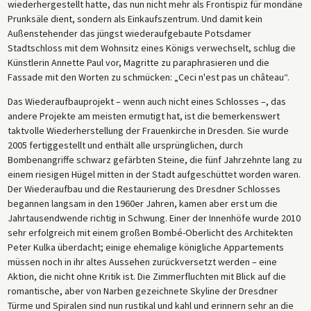
wiederhergestellt hatte, das nun nicht mehr als Frontispiz für mondäne
Prunksäle dient, sondern als Einkaufszentrum. Und damit kein
Außenstehender das jüngst wiederaufgebaute Potsdamer
Stadtschloss mit dem Wohnsitz eines Königs verwechselt, schlug die
Künstlerin Annette Paul vor, Magritte zu paraphrasieren und die
Fassade mit den Worten zu schmücken: „Ceci n'est pas un château“.
Das Wiederaufbauprojekt – wenn auch nicht eines Schlosses –, das
andere Projekte am meisten ermutigt hat, ist die bemerkenswert
taktvolle Wiederherstellung der Frauenkirche in Dresden. Sie wurde
2005 fertiggestellt und enthält alle ursprünglichen, durch
Bombenangriffe schwarz gefärbten Steine, die fünf Jahrzehnte lang zu
einem riesigen Hügel mitten in der Stadt aufgeschüttet worden waren.
Der Wiederaufbau und die Restaurierung des Dresdner Schlosses
begannen langsam in den 1960er Jahren, kamen aber erst um die
Jahrtausendwende richtig in Schwung. Einer der Innenhöfe wurde 2010
sehr erfolgreich mit einem großen Bombé-Oberlicht des Architekten
Peter Kulka überdacht; einige ehemalige königliche Appartements
müssen noch in ihr altes Aussehen zurückversetzt werden – eine
Aktion, die nicht ohne Kritik ist. Die Zimmerfluchten mit Blick auf die
romantische, aber von Narben gezeichnete Skyline der Dresdner
Türme und Spiralen sind nun rustikal und kahl und erinnern sehr an die