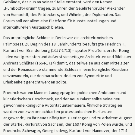
Gebäude, das nun an seiner Stelle entsteht, wird den Namen
„Humboldt-Forum“ tragen, zu Ehren der Gelehrtenbrüder Alexander
von Humboldt, des Entdeckers, und Wilhelm, des Diplomaten. Das
Forum soll vor allem eine Plattform für Kunstausstellungen und
interkulturellen Austausch bieten.
Das ursprüngliche Schloss in Berlin war ein architektonisches
Palimpsest. Zu Beginn des 18. Jahrhunderts beauftragte Friedrich III.,
Kurfürst von Brandenburg (1657-1713) – später Preußens erster König
– den weitgereisten und äußerst vielseitigen Architekten und Bildhauer
Andreas Schlüter (1664-1714) damit, das teilweise aus dem Mittelalter
und der Renaissance stammende Schloss in eine königliche Residenz
umzuwandeln, die den barocken Idealen von Symmetrie und
Erhabenheit gerecht werden sollte.
Friedrich war ein Mann mit ausgeprägten politischen Ambitionen und
künstlerischem Geschmack, und der neue Palast sollte seine neu
gewonnene königliche Autorität untermauern. Ähnliche Strategien
wurden von zwei benachbarten protestantischen Kurfürsten
angewandt, um ihr neues Königtum zu erlangen und zu erhalten: August
der Starke, Kurfürst von Sachsen, der 1697 König von Polen wurde, und
Friedrichs Schwager, Georg Ludwig, Kurfürst von Hannover, der 1714