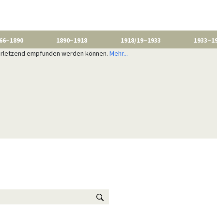
66–1890
1890–1918
1918/19–1933
1933–1
 verletzend empfunden werden können.
Mehr...