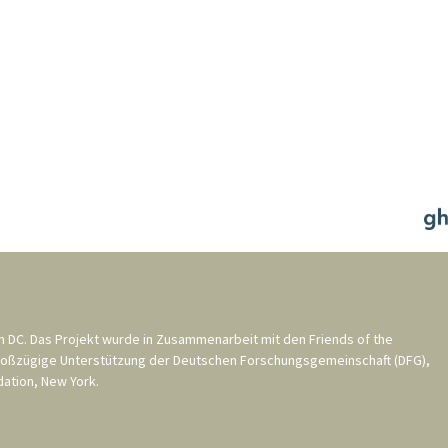
n DC
. Das Projekt wurde in Zusammenarbeit mit den
Friends of the
roßzügige Unterstützung der
Deutschen Forschungsgemeinschaft (DFG)
,
ation, New York
.