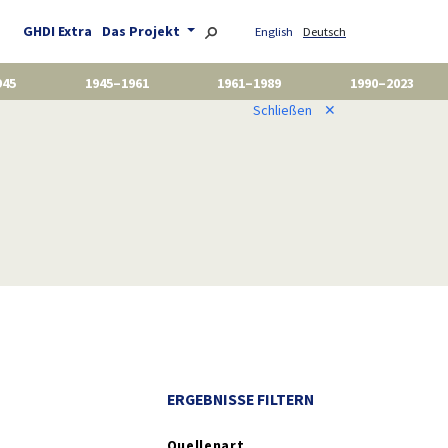
GHDI Extra
Das Projekt
English
Deutsch
945
1945–1961
1961–1989
1990–2023
Schließen
✕
ERGEBNISSE FILTERN
Quellenart