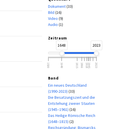
Dokument
(33)
Bild
(16)
Video
(9)
Audio
(1)
Zeitraum
1648
2023
1500
1648
1815
1866
1918
1945
2023
Band
Ein neues Deutschland
(1990-2023)
(33)
Die Besatzungszeit und die
Entstehung zweier Staaten
(1945–1961)
(16)
Das Heilige Römische Reich
(1648–1815)
(2)
Reichsgründung: Bismarcks