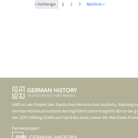
« Vorherige
1
2
3
Nächste »
GHDI ist ein Projekt des
Deutschen Historischen Instituts, Washingto
German Historical Institute
durchgeführt und ermöglicht durch die g
der
ZEIT-Stiftung Ebelin und Gerd Bucerius
sowie der
Max Kade Found
Partnerprojekt