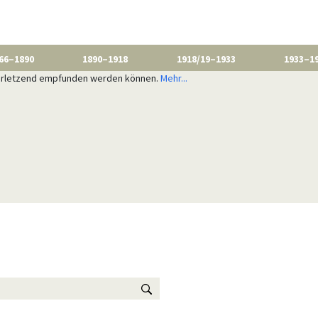
66–1890
1890–1918
1918/19–1933
1933–1
 verletzend empfunden werden können.
Mehr...