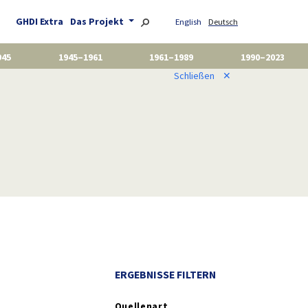
GHDI Extra
Das Projekt
English
Deutsch
945
1945–1961
1961–1989
1990–2023
Schließen
✕
ERGEBNISSE FILTERN
Quellenart