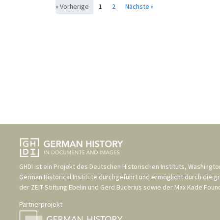
« Vorherige
1
2
Nächste »
GHDI ist ein Projekt des
Deutschen Historischen Instituts, Washingto
German Historical Institute
durchgeführt und ermöglicht durch die g
der
ZEIT-Stiftung Ebelin und Gerd Bucerius
sowie der
Max Kade Found
Partnerprojekt