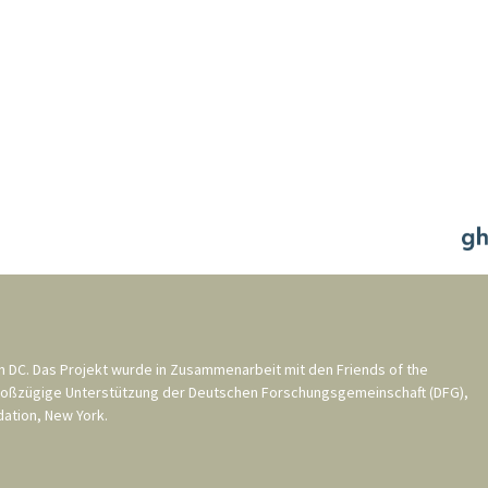
n DC
. Das Projekt wurde in Zusammenarbeit mit den
Friends of the
roßzügige Unterstützung der
Deutschen Forschungsgemeinschaft (DFG)
,
ation, New York
.