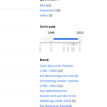
Bild
(22)
Dokument
(18)
Video
(3)
Zeitraum
1648
2023
1500
1648
1815
1866
1918
1945
2023
Band
Zwei deutsche Staaten
(1961–1989)
(15)
Die Besatzungszeit und die
Entstehung zweier Staaten
(1945–1961)
(11)
Das Wilhelminische
Kaiserreich und der Erste
Weltkrieg (1890–1918)
(5)
Die Weimarer Republik