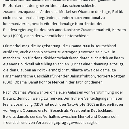
Rhetoriker mit den großen Ideen, das schien schlecht
zusammenzupassen. Anders als Merkel sei Obama in der Lage, Politik
nicht nur rational zu begründen, sondern auch emotional zu
kommunizieren, beschreibt der damalige Koordinator der
Bundesregierung für deutsch-amerikanische Zusammenarbeit, Karsten
Voigt (SPD), einen der wesentlichen Unterschiede.
Für Merkel mag die Begeisterung, die Obama 2008 in Deutschland
auslöste, auch deshalb schwer zu ertragen gewesen sein, weil in
manchem Lob für den Präsidentschaftskandidaten auch Kritik an ihrem
eigenen Politikstil mitzuklingen schien. „Er hat eine Stimmung erzeugt,
die den Glauben an Politik ermöglicht“, rühmte etwa der damalige
Parlamentarische Geschäftsführer der Unionsfraktion, Norbert Röttgen
(CDU), Obama. Damit konnte Merkel in der Tat nicht dienen.
Nach Obamas Wahl war bei offiziellen Anlässen von Verstimmung oder
Distanz dennoch wenig zu merken. Der frühere Verteidigungsminister
Franz Josef Jung (CDU) hat noch den Nato-Gipfel 2009 in Baden-Baden
vor Augen, Obamas ersten Besuch als Präsident in Deutschland.
Bereits damals sei das Verhältnis zwischen Merkel und Obama sehr
freundlich und von Vertrauen geprägt gewesen, sagt er.