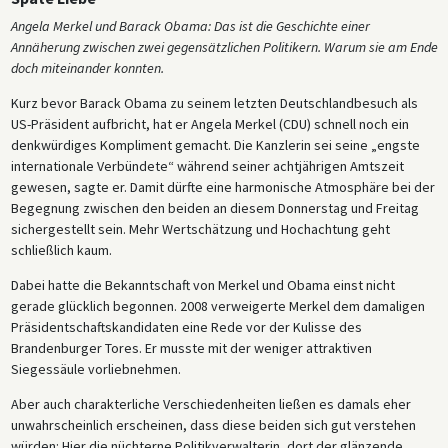
Angela Merkel und Barack Obama: Das ist die Geschichte einer
Annäherung zwischen zwei gegensätzlichen Politikern. Warum sie am Ende
doch miteinander konnten.
Kurz bevor Barack Obama zu seinem letzten Deutschlandbesuch als
US-Präsident aufbricht, hat er Angela Merkel (CDU) schnell noch ein
denkwürdiges Kompliment gemacht. Die Kanzlerin sei seine „engste
internationale Verbündete“ während seiner achtjährigen Amtszeit
gewesen, sagte er. Damit dürfte eine harmonische Atmosphäre bei der
Begegnung zwischen den beiden an diesem Donnerstag und Freitag
sichergestellt sein. Mehr Wertschätzung und Hochachtung geht
schließlich kaum.
Dabei hatte die Bekanntschaft von Merkel und Obama einst nicht
gerade glücklich begonnen. 2008 verweigerte Merkel dem damaligen
Präsidentschaftskandidaten eine Rede vor der Kulisse des
Brandenburger Tores. Er musste mit der weniger attraktiven
Siegessäule vorliebnehmen.
Aber auch charakterliche Verschiedenheiten ließen es damals eher
unwahrscheinlich erscheinen, dass diese beiden sich gut verstehen
würden: Hier die nüchterne Politikverwalterin, dort der glänzende