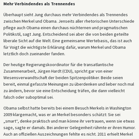
Mehr Verbindendes als Trennendes
Überhaupt sieht Jung durchaus mehr Verbindendes als Trennendes
zwischen Merkel und Obama. Jenseits aller rhetorischen Unterschiede
pflege auch Obama einen durchaus nüchternen und pragmatischen
Politikstil, sagt Jung. Entscheidend sei aber die von beiden geteilte
liberale Sicht auf die Welt. Eine gemeinsame Wertebasis, das ist auch
für Voigt die wichtigste Erklärung dafür, warum Merkel und Obama
letztlich doch zueinander fanden.
Der heutige Regierungskoordinator für die transatlantische
Zusammenarbeit, Jürgen Hardt (CDU), spricht gar von einer
Wesensverwandtschaft der beiden Spitzenpolitiker. Beide seien
bereit, einmal gefasste Meinungen zu überdenken und lieber noch mal
zu ändern, bevor sie eine Entscheidung träfen, die dann vielleicht
falsch oder suboptimal sei.
Obama selbst hatte bereits bei einem Besuch Merkels in Washington
2009 klargemacht, was er an Merkel besonders schätzt: Sie sei
„smart“, denke praktisch und man könne ihr vertrauen, wenn sie etwas
sage, sagte er damals. Bei anderer Gelegenheit rühmte er ihren Humor.
Auch an offiziellen Auszeichnungen fehlte es nicht. 2011 erhielt Merkel