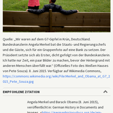
Quelle: „Wir waren auf dem G7-Gipfel in Krün, Deutschland.
Bundeskanzlerin Angela Merkel bat die Staats- und Regierungschefs
und die Gäste, sich für ein Gruppenfoto auf eine Bank zu setzen. Der
Präsident setzte sich als Erster, dicht gefolgt von der Bundeskanzlerin.
Ich hatte nur Zeit, ein paar Bilder zu machen, bevor der Hintergrund mit
anderen Menschen überfüllt war.“ (Offizielles Foto des Weißen Hauses
von Pete Souza). 8. Juni 2015. Verfügbar auf Wikimedia Commons,
https://commons.wikimedia.org/wiki/File:Merkel_and_Obama_at_G7_2
015_Pete_Souza.jpg
EMPFOHLENE ZITATION
Angela Merkel und Barack Obama (8. Juni 2015),
veröffentlicht in: German History in Documents and
Images, <
https://germanhistorydocs.org/de/ein-