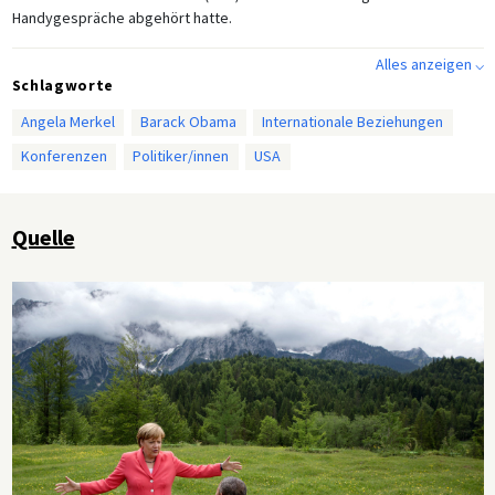
Handygespräche abgehört hatte.
Alles anzeigen ⌵
Schlagworte
Angela Merkel
Barack Obama
Internationale Beziehungen
Konferenzen
Politiker/innen
USA
Quelle