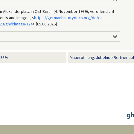
lexanderplatz in Ost-Berlin (4. November 1989), veröffentlicht
ments and Images, <
https://germanhistorydocs.org/de/ein-
23/ghdi:image-124
> [05.06.2026].
1989)
Maueröffnung: Jubelnde Berliner au