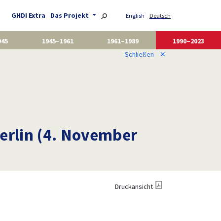
GHDI Extra
Das Projekt
English
Deutsch
945
1945–1961
1961–1989
1990–2023
Schließen
✕
erlin (4. November
Druckansicht