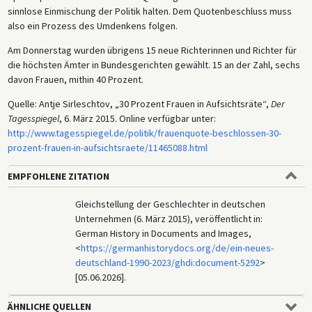
sinnlose Einmischung der Politik halten. Dem Quotenbeschluss muss
also ein Prozess des Umdenkens folgen.
Am Donnerstag wurden übrigens 15 neue Richterinnen und Richter für
die höchsten Ämter in Bundesgerichten gewählt. 15 an der Zahl, sechs
davon Frauen, mithin 40 Prozent.
Quelle: Antje Sirleschtov, „30 Prozent Frauen in Aufsichtsräte“,
Der
Tagesspiegel
, 6. März 2015. Online verfügbar unter:
http://www.tagesspiegel.de/politik/frauenquote-beschlossen-30-
prozent-frauen-in-aufsichtsraete/11465088.html
EMPFOHLENE ZITATION
Gleichstellung der Geschlechter in deutschen
Unternehmen (6. März 2015), veröffentlicht in:
German History in Documents and Images,
<
https://germanhistorydocs.org/de/ein-neues-
deutschland-1990-2023/ghdi:document-5292
>
[05.06.2026].
ÄHNLICHE QUELLEN