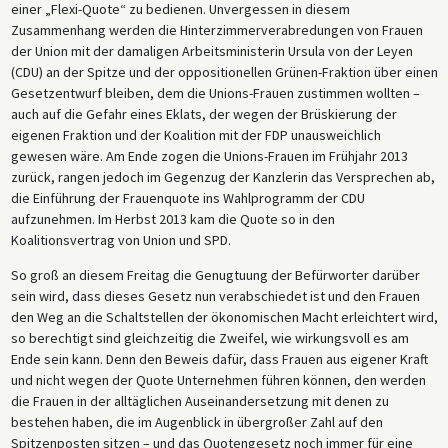
einer „Flexi-Quote“ zu bedienen. Unvergessen in diesem
Zusammenhang werden die Hinterzimmerverabredungen von Frauen
der Union mit der damaligen Arbeitsministerin Ursula von der Leyen
(CDU) an der Spitze und der oppositionellen Grünen-Fraktion über einen
Gesetzentwurf bleiben, dem die Unions-Frauen zustimmen wollten –
auch auf die Gefahr eines Eklats, der wegen der Brüskierung der
eigenen Fraktion und der Koalition mit der FDP unausweichlich
gewesen wäre. Am Ende zogen die Unions-Frauen im Frühjahr 2013
zurück, rangen jedoch im Gegenzug der Kanzlerin das Versprechen ab,
die Einführung der Frauenquote ins Wahlprogramm der CDU
aufzunehmen. Im Herbst 2013 kam die Quote so in den
Koalitionsvertrag von Union und SPD.
So groß an diesem Freitag die Genugtuung der Befürworter darüber
sein wird, dass dieses Gesetz nun verabschiedet ist und den Frauen
den Weg an die Schaltstellen der ökonomischen Macht erleichtert wird,
so berechtigt sind gleichzeitig die Zweifel, wie wirkungsvoll es am
Ende sein kann. Denn den Beweis dafür, dass Frauen aus eigener Kraft
und nicht wegen der Quote Unternehmen führen können, den werden
die Frauen in der alltäglichen Auseinandersetzung mit denen zu
bestehen haben, die im Augenblick in übergroßer Zahl auf den
Spitzenposten sitzen – und das Quotengesetz noch immer für eine