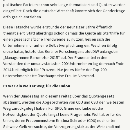
politischen Parteien schon sehr lange thematisiert und Quoten wurden
eingeführt. Doch die deutsche Wirtschaft konnte sich der Genderfrage
erfolgreich entziehen.
Diese Tatsache wurde erst Ende der neunziger Jahre öffentlich
thematisiert. Statt allerdings schon damals die Quote als Starthilfe für
einen gesellschaftliche Trendwende zu nutzen, ließen sich die
Unternehmen nur auf eine Selbstverpflichtung ein. Welchen Erfolg
diese hatte, listete das Berliner Forschungsinstitut DIW unlängst im
„Managerinnen Barometer 2015“ auf. Der Frauenanteil in den
Vorständen der umsatzstärksten 200 Unternehmen lag demnach Ende
2014 bei lediglich fünf Prozent. Nur jedes fünfte der Top-200-
Unternehmen hatte überhaupt eine Frau im Vorstand.
Es war ein weiter Weg für die Union
Wenn der Bundestag an diesem Freitag über das Quotengesetz
abstimmt, werden die Abgeordneten von CDU und CSU den weitesten
Weg zurückgelegt haben. Für SPD, Grüne und Linke ist die
Notwendigkeit der Quote längst keine Frage mehr. Wohl aber für die
Union, deren Frauenministerin Kristina Schröder (CDU) noch unter
Schwarz-Gelb versuchte, die Verzögerungstaktik der Wirtschaft mit