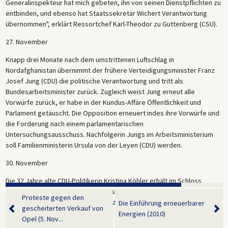
Generalinspekteur hat mich gebeten, ihn von seinen Dienstpflichten zu
entbinden, und ebenso hat Staatssekretär Wichert Verantwortung
übernommen", erklärt Ressortchef Karl-Theodor zu Guttenberg (CSU).
27. November
Knapp drei Monate nach dem umstrittenen Luftschlag in
Nordafghanistan übernimmt der frühere Verteidigungsminister Franz
Josef Jung (CDU) die politische Verantwortung und tritt als
Bundesarbeitsminister zurück. Zugleich weist Jung erneut alle
Vorwürfe zurück, er habe in der Kundus-Affäre Öffentlichkeit und
Parlament getäuscht. Die Opposition erneuert indes ihre Vorwürfe und
die Forderung nach einem parlamentarischen
Untersuchungsausschuss. Nachfolgerin Jungs im Arbeitsministerium
soll Familienministerin Ursula von der Leyen (CDU) werden.
30. November
Die 32 Jahre alte CDU-Politikerin Kristina Köhler erhält im Schloss
Bellevue ihre Ernennungsurkunde zur neuen Familienministerin. Ursula
Proteste gegen den
von der Leyen (CDU) übernimmt offiziell die Geschäfte als
Die Einführung erneuerbarer
gescheiterten Verkauf von
Arbeitsministerin. Franz Josef Jung bekommt seine
Energien (2010)
Opel (5. Nov...
Entlassungsunterlagen.