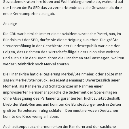
Sozialdemokraten ihre Ideen und Wohlfühlargumente ab, während auf
der Linken die Ex-SED das zu vermarktende soziale Gewissen als ihre
neue Kernkompetenz ausgab.
Anzeige
Die CDU war heimlich immer eine sozialdemokratische Partei, nun, im
Bündnis mit der SPD, durfte sie diese Neigung ausleben. Die größte
Steuererhöhung in der Geschichte der Bundesrepublik war eine der
Folgen, das Erlahmen des Wirtschaftsflügels der Union eine weitere.
Und auch als in den Boomjahren die Einnahmen steil anstiegen, wollten
weder Steinbrück noch Merkel sparen.
Die Finanzkrise hat die Regierung Merkel/Steinmeier, oder sollte man
sagen: Merkel/Steinbrück, exzellent gemanagt. Unvergesslich jener
Moment, als Kanzlerin und Schatzkanzler im Rahmen einer
improvisierten Fernsehansprache die Sicherheit der Spareinlagen
ohne Absegnung des Parlaments garantierten. Nicht zuletzt deshalb
blieb der Bank-Run aus und konnten die Bundesbürger auch in Zeiten
größter Turbulenzen ruhig schlafen. Den einst nervösen Deutschen
konnte die Krise wenig anhaben.
Auch außenpolitisch harmonierten die Kanzlerin und der sachliche