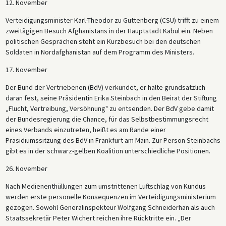
12. November
Verteidigungsminister Karl-Theodor zu Guttenberg (CSU) trifft zu einem
zweitägigen Besuch Afghanistans in der Hauptstadt Kabul ein. Neben
politischen Gesprächen steht ein Kurzbesuch bei den deutschen
Soldaten in Nordafghanistan auf dem Programm des Ministers.
17. November
Der Bund der Vertriebenen (BdV) verkündet, er halte grundsätzlich
daran fest, seine Präsidentin Erika Steinbach in den Beirat der Stiftung
„Flucht, Vertreibung, Versöhnung" zu entsenden. Der BdV gebe damit
der Bundesregierung die Chance, für das Selbstbestimmungsrecht
eines Verbands einzutreten, heißt es am Rande einer
Präsidiumssitzung des BdV in Frankfurt am Main. Zur Person Steinbachs
gibt es in der schwarz-gelben Koalition unterschiedliche Positionen.
26. November
Nach Medienenthüllungen zum umstrittenen Luftschlag von Kundus
werden erste personelle Konsequenzen im Verteidigungsministerium
gezogen. Sowohl Generalinspekteur Wolfgang Schneiderhan als auch
Staatssekretär Peter Wichert reichen ihre Rücktritte ein. „Der