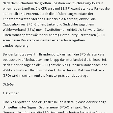
Nach dem Scheitern der großen Koalition wählt Schleswig-Holstein
einen neuen Landtag. Die CDU wird mit 31,5 Prozent stärkste Partei, die
FDP erhält 14,9 Prozent. Durch die elf Überhangmandate der
Christdemokraten stellt das Bündnis die Mehrheit, obwohl die
Opposition aus SPD, Grünen, Linker und Südschleswigschem
Wählerverband (SSW) mehr Zweitstimmen erhielt als Schwarz-Gelb.
Einen Monat später wählt der Landtag Peter Harry Carstensen (CDU)
erneut zum Ministerpräsidenten einer schwarz-gelben
Landesregierung.
Bei der Landtagswahl in Brandenburg kann sich die SPD als stärkste
politische Kraft behaupten, nur knapp dahinter landet die Linkspartei.
Nach einer Absage an die CDU geht die SPD gut einen Monat nach der
Wahl erstmals ein Bündnis mit der Linkspartei ein. Matthias Platzeck
(SPD) wird in seinem Amt als Ministerpräsident bestätigt.
Oktober
1. Oktober
Eine SPD-Spitzenrunde einigt sich in Berlin darauf, dass der bisherige
Umweltminister Sigmar Gabriel neuer SPD-Chef wird. Neue
Generalsekretärin soll die SPD-Linke und bisherige Parteivize Andrea