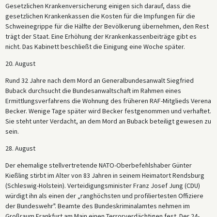
Gesetzlichen Krankenversicherung einigen sich darauf, dass die
gesetzlichen Krankenkassen die Kosten für die Impfungen für die
Schweinegrippe für die Hälfte der Bevölkerung übernehmen, den Rest
trägt der Staat. Eine Erhöhung der Krankenkassenbeiträge gibt es
nicht. Das Kabinett beschließt die Einigung eine Woche später.
20. August
Rund 32 Jahre nach dem Mord an Generalbundesanwalt Siegfried
Buback durchsucht die Bundesanwaltschaft im Rahmen eines
Ermittlungsverfahrens die Wohnung des früheren RAF-Mitglieds Verena
Becker. Wenige Tage später wird Becker festgenommen und verhaftet.
Sie steht unter Verdacht, an dem Mord an Buback beteiligt gewesen zu
sein.
28. August
Der ehemalige stellvertretende NATO-Oberbefehlshaber Günter
Kießling stirbt im Alter von 83 Jahren in seinem Heimatort Rendsburg
(Schleswig-Holstein). Verteidigungsminister Franz Josef Jung (CDU)
würdigt ihn als einen der „ranghöchsten und profiliertesten Offiziere
der Bundeswehr". Beamte des Bundeskriminalamtes nehmen im
Großraum Frankfurt am Main einen Terrorverdächtigen fest. Der 24-