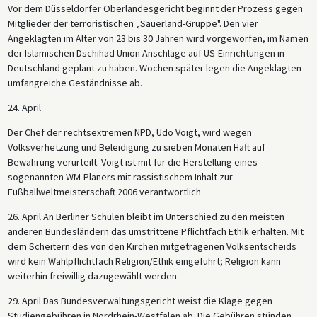
Vor dem Düsseldorfer Oberlandesgericht beginnt der Prozess gegen
Mitglieder der terroristischen „Sauerland-Gruppe". Den vier
Angeklagten im Alter von 23 bis 30 Jahren wird vorgeworfen, im Namen
der Islamischen Dschihad Union Anschläge auf US-Einrichtungen in
Deutschland geplant zu haben. Wochen später legen die Angeklagten
umfangreiche Geständnisse ab.
24. April
Der Chef der rechtsextremen NPD, Udo Voigt, wird wegen
Volksverhetzung und Beleidigung zu sieben Monaten Haft auf
Bewährung verurteilt. Voigt ist mit für die Herstellung eines
sogenannten WM-Planers mit rassistischem Inhalt zur
Fußballweltmeisterschaft 2006 verantwortlich.
26. April An Berliner Schulen bleibt im Unterschied zu den meisten
anderen Bundesländern das umstrittene Pflichtfach Ethik erhalten. Mit
dem Scheitern des von den Kirchen mitgetragenen Volksentscheids
wird kein Wahlpflichtfach Religion/Ethik eingeführt; Religion kann
weiterhin freiwillig dazugewählt werden.
29. April Das Bundesverwaltungsgericht weist die Klage gegen
Studiengebühren in Nordrhein-Westfalen ab. Die Gebühren stünden