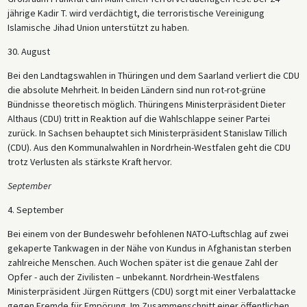
jährige Kadir T. wird verdächtigt, die terroristische Vereinigung
Islamische Jihad Union unterstützt zu haben.
30. August
Bei den Landtagswahlen in Thüringen und dem Saarland verliert die CDU
die absolute Mehrheit. In beiden Ländern sind nun rot-rot-grüne
Bündnisse theoretisch möglich. Thüringens Ministerpräsident Dieter
Althaus (CDU) tritt in Reaktion auf die Wahlschlappe seiner Partei
zurück. In Sachsen behauptet sich Ministerpräsident Stanislaw Tillich
(CDU). Aus den Kommunalwahlen in Nordrhein-Westfalen geht die CDU
trotz Verlusten als stärkste Kraft hervor.
September
4. September
Bei einem von der Bundeswehr befohlenen NATO-Luftschlag auf zwei
gekaperte Tankwagen in der Nähe von Kundus in Afghanistan sterben
zahlreiche Menschen. Auch Wochen später ist die genaue Zahl der
Opfer - auch der Zivilisten – unbekannt. Nordrhein-Westfalens
Ministerpräsident Jürgen Rüttgers (CDU) sorgt mit einer Verbalattacke
gegen Fremde für Empörung. Im Zusammenschnitt einer öffentlichen