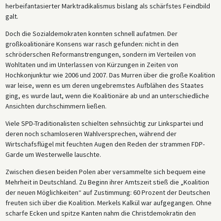
herbeifantasierter Marktradikalismus bislang als schärfstes Feindbild
galt.
Doch die Sozialdemokraten konnten schnell aufatmen. Der
großkoalitionäre Konsens war rasch gefunden: nicht in den
schröderschen Reformanstrengungen, sondern im Verteilen von
Wohltaten und im Unterlassen von Kürzungen in Zeiten von
Hochkonjunktur wie 2006 und 2007. Das Murren über die große Koalition
war leise, wenn es um deren ungebremstes Aufblähen des Staates
ging, es wurde laut, wenn die Koalitionäre ab und an unterschiedliche
Ansichten durchschimmern ließen.
Viele SPD-Traditionalisten schielten sehnsüchtig zur Linkspartei und
deren noch schamloseren Wahlversprechen, während der
Wirtschafsflügel mit feuchten Augen den Reden der strammen FDP-
Garde um Westerwelle lauschte.
Zwischen diesen beiden Polen aber versammelte sich bequem eine
Mehrheit in Deutschland. Zu Beginn ihrer Amtszeit stieß die „Koalition
der neuen Möglichkeiten“ auf Zustimmung: 60 Prozent der Deutschen
freuten sich über die Koalition. Merkels Kalkül war aufgegangen. Ohne
scharfe Ecken und spitze Kanten nahm die Christdemokratin den