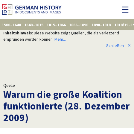
1500–1648
1648–1815
1815–1866
1866–1890
1890–1918
1918/19–1
Inhaltshinweis
: Diese Website zeigt Quellen, die als verletzend
empfunden werden können.
Mehr...
Schließen
✕
Quelle
Warum die große Koalition
funktionierte (28. Dezember
2009)