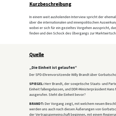
Kurzbeschreibung
In einem weit ausholenden Interview spricht der ehemal
über die internationalen und innenpolitischen Auswirku
wobei er sich für ein gezieltes Vorgehen ausspricht, d
finden und den Schock des Übergangs zur Marktwirtsch
Quelle
„Die Einheit ist gelaufen“
Der SPD-Ehrenvorsitzende Willy Brandt über Gorbatsch
SPIEGEL:
Herr Brandt, der sowjetische Staats- und Par
Einheit fallengelassen, und DDR-Ministerpräsident Hans
ausgerufen. Steht die Einheit bevor?
BRANDT:
Der Vorgang zeigt, mit welchem neuen Beschle
werden uns auch nach diesen Äußerungen von Gorbatsch
der Vertragsgemeinschaft beginnen, mit einem Regieru