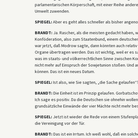
parlamentarischen Körperschaft, mit einer Reihe andere
Umwelt zuwenden.
SPIEGEL:
Aber es geht alles schneller als bisher ange
BRANDT:
Ja. Rascher, als die meisten gedacht haben, 
Konföderation, also zum Staatenbund, einem deutschen
war jetzt, daß Modrow sagte, dann könnten auch relati
Organe übertragen werden. Das ist wichtig, weil er es 
was im staats- und völkerrechtlichen Sinne zwischen K
nicht mehr auf Einspruch der Sowjetunion stoßen. Und 
können. Das ist ein neues Datum.
SPIEGEL:
Ist also, wie Sie sagten, „die Sache gelaufen“
BRANDT:
Die Einheit ist im Prinzip gelaufen. Gorbatsch
Ich sage es positiv. Da die Deutschen sie ohnehin woll
grundsätzliche Einwände der vier Mächte nicht mehr bes
SPIEGEL:
Jetzt ist wieder die Rede von einem Stufenplan
die Vereinigung vor der Tür.
BRANDT:
Das ist ein Irrtum. Ich weiß wohl, daß ein sol