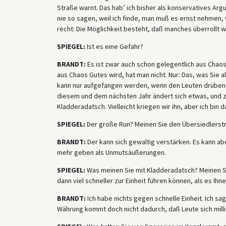
Straße warnt. Das hab’ ich bisher als konservatives Ar
nie so sagen, weil ich finde, man muß es ernst nehmen,
recht: Die Möglichkeit besteht, daß manches überrollt w
SPIEGEL:
Ist es eine Gefahr?
BRANDT:
Es ist zwar auch schon gelegentlich aus Chaos
aus Chaos Gutes wird, hat man nicht. Nur: Das, was Sie
kann nur aufgefangen werden, wenn den Leuten drüben ve
diesem und dem nächsten Jahr ändert sich etwas, und z
Kladderadatsch. Vielleicht kriegen wir ihn, aber ich bin d
SPIEGEL:
Der große Run? Meinen Sie den Übersiedlerst
BRANDT:
Der kann sich gewaltig verstärken. Es kann ab
mehr geben als Unmutsäußerungen.
SPIEGEL:
Was meinen Sie mit Kladderadatsch? Meinen Sie
dann viel schneller zur Einheit führen können, als es Ihnen
BRANDT:
Ich habe nichts gegen schnelle Einheit. Ich sag
Währung kommt doch nicht dadurch, daß Leute sich mill