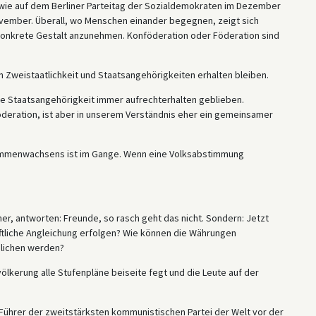
 wie auf dem Berliner Parteitag der Sozialdemokraten im Dezember
ovember. Überall, wo Menschen einander begegnen, zeigt sich
 konkrete Gestalt anzunehmen. Konföderation oder Föderation sind
 Zweistaatlichkeit und Staatsangehörigkeiten erhalten bleiben.
 Staatsangehörigkeit immer aufrechterhalten geblieben.
öderation, ist aber in unserem Verständnis eher ein gemeinsamer
sammenwachsens ist im Gange. Wenn eine Volksabstimmung
r, antworten: Freunde, so rasch geht das nicht. Sondern: Jetzt
tliche Angleichung erfolgen? Wie können die Währungen
lichen werden?
lkerung alle Stufenpläne beiseite fegt und die Leute auf der
 Führer der zweitstärksten kommunistischen Partei der Welt vor der