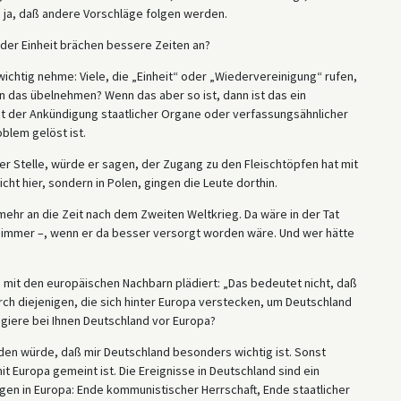
ß ja, daß andere Vorschläge folgen werden.
 der Einheit brächen bessere Zeiten an?
ichtig nehme: Viele, die „Einheit“ oder „Wiedervereinigung“ rufen,
n das übelnehmen? Wenn das aber so ist, dann ist das ein
t der Ankündigung staatlicher Organe oder verfassungsähnlicher
blem gelöst ist.
r Stelle, würde er sagen, der Zugang zu den Fleischtöpfen hat mit
cht hier, sondern in Polen, gingen die Leute dorthin.
mehr an die Zeit nach dem Zweiten Weltkrieg. Da wäre in der Tat
immer –, wenn er da besser versorgt worden wäre. Und wer hätte
 mit den europäischen Nachbarn plädiert: „Das bedeutet nicht, daß
rch diejenigen, die sich hinter Europa verstecken, um Deutschland
angiere bei Ihnen Deutschland vor Europa?
den würde, daß mir Deutschland besonders wichtig ist. Sonst
Europa gemeint ist. Die Ereignisse in Deutschland sind ein
ungen in Europa: Ende kommunistischer Herrschaft, Ende staatlicher