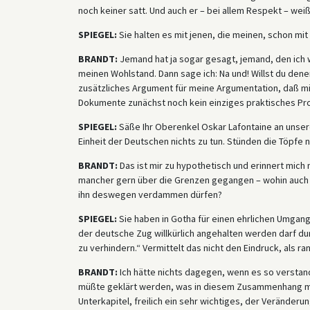
noch keiner satt. Und auch er – bei allem Respekt – wei
SPIEGEL:
Sie halten es mit jenen, die meinen, schon mit
BRANDT:
Jemand hat ja sogar gesagt, jemand, den ich w
meinen Wohlstand. Dann sage ich: Na und! Willst du dene
zusätzliches Argument für meine Argumentation, daß mi
Dokumente zunächst noch kein einziges praktisches Pro
SPIEGEL:
Säße Ihr Oberenkel Oskar Lafontaine an unsere
Einheit der Deutschen nichts zu tun. Stünden die Töpfe ni
BRANDT:
Das ist mir zu hypothetisch und erinnert mich 
mancher gern über die Grenzen gegangen – wohin auch 
ihn deswegen verdammen dürfen?
SPIEGEL:
Sie haben in Gotha für einen ehrlichen Umgang
der deutsche Zug willkürlich angehalten werden darf du
zu verhindern.“ Vermittelt das nicht den Eindruck, als r
BRANDT:
Ich hätte nichts dagegen, wenn es so verstan
müßte geklärt werden, was in diesem Zusammenhang mit 
Unterkapitel, freilich ein sehr wichtiges, der Veränder