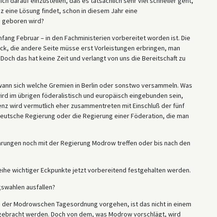
ch darauf einzustellen, daß es tatsächlich sehr viel schneller geht,
eine Lösung findet, schon in diesem Jahr eine
 geboren wird?
Anfang Februar – in den Fachministerien vorbereitet worden ist. Die
ck, die andere Seite müsse erst Vorleistungen erbringen, man
och das hat keine Zeit und verlangt von uns die Bereitschaft zu
 wann sich welche Gremien in Berlin oder sonstwo versammeln. Was
ird im übrigen föderalistisch und europäisch eingebunden sein,
renz wird vermutlich eher zusammentreten mit Einschluß der fünf
eutsche Regierung oder die Regierung einer Föderation, die man
arungen noch mit der Regierung Modrow treffen oder bis nach den
ihe wichtiger Eckpunkte jetzt vorbereitend festgehalten werden.
gswahlen ausfallen?
ach der Modrowschen Tagesordnung vorgehen, ist das nicht in einem
s gebracht werden. Doch von dem, was Modrow vorschlägt, wird