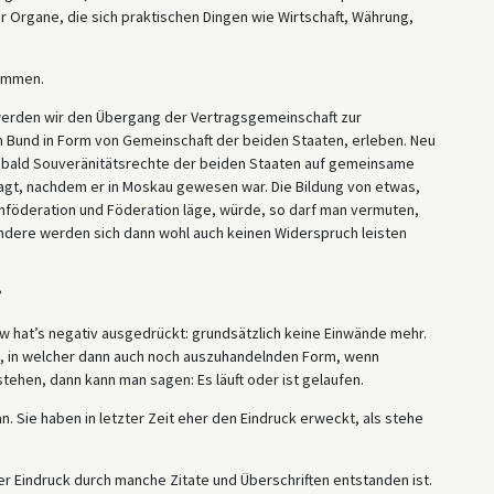
r Organe, die sich praktischen Dingen wie Wirtschaft, Währung,
nommen.
werden wir den Übergang der Vertragsgemeinschaft zur
 Bund in Form von Gemeinschaft der beiden Staaten, erleben. Neu
v bald Souveränitätsrechte der beiden Staaten auf gemeinsame
sagt, nachdem er in Moskau gewesen war. Die Bildung von etwas,
onföderation und Föderation läge, würde, so darf man vermuten,
andere werden sich dann wohl auch keinen Widerspruch leisten
?
ow hat’s negativ ausgedrückt: grundsätzlich keine Einwände mehr.
en, in welcher dann auch noch auszuhandelnden Form, wenn
tehen, dann kann man sagen: Es läuft oder ist gelaufen.
. Sie haben in letzter Zeit eher den Eindruck erweckt, als stehe
cher Eindruck durch manche Zitate und Überschriften entstanden ist.