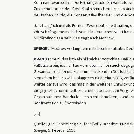
Kommandowirtschaft. Die EG hat gerade ein Handels- u
Zusammenbruch des Post-Stalinismus berührt also auch 
deutschen Politik, die Konservativ-Liberalen und die Soz
Jetzt sag’ ich mal als Formel: Zwei deutsche Staaten, so
Wirtschaftsgemeinschaft sein. Ein deutscher Staat kann
Militärbündnisse sein. Das sagt auch Modrow.
SPIEGEL:
Modrow verlangt ein militärisch neutrales Deut
BRANDT:
Nein, das ist kein hilfreicher Vorschlag. Daß 
Fußballverein, ist nicht zu vermuten; ich bin auch dag
Gesamtbereich eines zusammenrückenden Deutschlands, 
Menschen bei uns will, solange es nicht eine völlig ver
weiter daraus wird, das mag in der weiteren Entwicklu
die ja jetzt schon in Teilbereichen dabei sind, zu Verg
Organisationen. Wir dürfen uns nicht abmelden, sondern
Konfrontation zu überwinden.
[
…
]
Quelle: „Die Einheit ist gelaufen“ [Willy Brandt mit Re
Spiegel
, 5. Februar 1990.