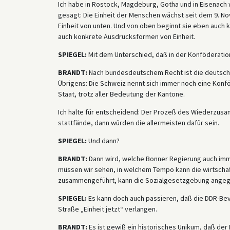
Ich habe in Rostock, Magdeburg, Gotha und in Eisenach
gesagt: Die Einheit der Menschen wächst seit dem 9. N
Einheit von unten. Und von oben beginnt sie eben auch
auch konkrete Ausdrucksformen von Einheit.
SPIEGEL:
Mit dem Unterschied, daß in der Konföderation
BRANDT:
Nach bundesdeutschem Recht ist die deutsche
Übrigens: Die Schweiz nennt sich immer noch eine Konf
Staat, trotz aller Bedeutung der Kantone.
Ich halte für entscheidend: Der Prozeß des Wiederzu
stattfände, dann würden die allermeisten dafür sein.
SPIEGEL:
Und dann?
BRANDT:
Dann wird, welche Bonner Regierung auch imme
müssen wir sehen, in welchem Tempo kann die wirtschaf
zusammengeführt, kann die Sozialgesetzgebung angeg
SPIEGEL:
Es kann doch auch passieren, daß die DDR-Bevö
Straße „Einheit jetzt“ verlangen.
BRANDT:
Es ist gewiß ein historisches Unikum, daß der