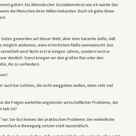
gument gehört. Ein altmodischer Sozialdemokrat wie ich würde das
 wenn die Menschen ihren Willen bekunden. Doch ich gebe Ihnen
ird.
 Gutes geworden auf dieser Welt, aber eine Garantie dafür, daß
 als möglich andeuten, wäre in höchstem Maße unerwünscht. Das
rmittelt wird: Nicht erst in einigen Jahren, sondern noch in
war deutlich. Sonst kriegen wir den großen Run oder den
afür, ihn zu verhindern.
rom?
er auch bei solchen, die nicht weggehen wollen, eben sehr viel
 die Folgen weiterhin ungelöster wirtschaftlicher Probleme, die
 lieb ist?
’ nur: Sie löst keines der praktischen Probleme. Die einheitliche
ionenfach in Bewegung setzen statt tausendfach.