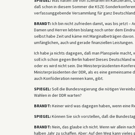
SPIEGEL:
Was halten Sie von Szenarien im Kanzleramt, si
daß schon in diesem Sommer die KSZE-Sonderkonferenz 
verfassunggebende Versammlung für ganz Deutschland
BRANDT:
Ich bin nicht zufrieden damit, was bis jetzt – 
Damen und Herren lebten bislang noch unter dem Eindru
selbst habe Zeit und käme mit Marginalbeträgen davon. D
umfänglichen, auch und gerade finanziellen Leistungen.
Ich habe ja nichts dagegen, daß man Planspiele macht,
soll ich schon gegen Berlin haben! Dieses Deutschland w
oder es wird nicht sein. Die Ministerpräsidenten-Konfe
Ministerpräsidenten der DDR, als es eine gemeinsame d
auch Konföderation nennen kann, gibt.
SPIEGEL:
Soll die Bundesregierung die nötigen Vereinb
Wahlen in der DDR warten?
BRANDT:
Keiner wird was dagegen haben, wenn eine Re
SPIEGEL:
Können Sie sich vorstellen, daß die Bundesta
BRANDT:
Nein, das glaube ich nicht. Wenn wir allein n
halben Jahr zu schaffen. Aber: Auf den Weg kann viele