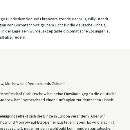
ige Bundeskanzler und Ehrenvorsitzende der SPD, Willy Brandt,
ngen von Gorbatschows grünem Licht für die deutsche Einheit,
as in der Lage sein würde, akzeptable diplomatische Lösungen zu
aft abzufedern.
ow, Modrow und Deutschlands Zukunft
teichef Michail Gorbatschow hat seine Einwände gegen die deutsche
 Modrow hat überraschend einen Stufenplan zur deutschen Einheit
unigungseffekt sich die Dinge in Europa verändern. Aber wir
ow und Modrow auf Etappen einzustellen haben. Es wird also mit
ngsausschuß, mit einer dann wohl bald kommenden paritätischen