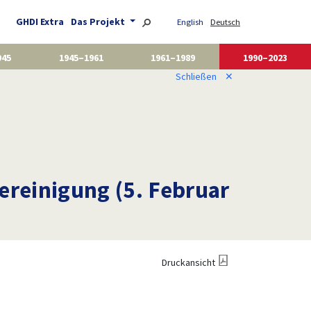
GHDI Extra
Das Projekt
English
Deutsch
945
1945–1961
1961–1989
1990–2023
Schließen
✕
ereinigung (5. Februar
Druckansicht