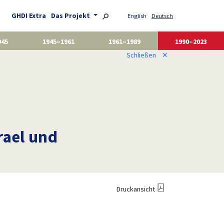
GHDI Extra
Das Projekt
English
Deutsch
945
1945–1961
1961–1989
1990–2023
Schließen
✕
rael und
Druckansicht