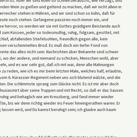
rth ist. Aber wir sind eben so schnell berauscht, wie verzagt, und
den Wein zu gießen und geltend zu machen, daß wir nicht allein in
rreicher stehen in Mähren, und wir sind schon so kühn, daß für
eute noch stehen. Gefangene passiren noch immer ein, und
mee hervor, so werden wir sie mit Gottes gnädigem Beistande auch
d zum Küssen, jeder so todesmuthig, ruhig, folgsam, gesittet, mit
af, abfallenden Stiefelsohlen, freundlich gegen alle, kein
sen verschimmeltes Brod. Es muß doch ein tiefer Fond von
nnte das alles nicht sein. Nachrichten über Bekannte sind schwer
iß, wo der andere, und niemand zu schicken, Menschen wohl, aber
sehr, und es war sehr gut, daß ich mit war, denn alle Mahnungen
zu reden, wie ich es mir beim letzten Male, welches half, erlaubte,
vom 6. Kürassier-Regiment neben uns sich blutend wälzte, und die
n. Die schlimmste sprang zum Glücke nicht. Es ist mir aber doch
enthusiasmirt über seine Truppen und mit Recht, so daß er das Sausen
 ruhig und behaglich wie am Kreuzberg, und fand immer wieder
e, bis wir denn richtig wieder ins Feuer hineingerathen waren. Er
g lassen wird, und Du kannst beruhigt sein; ich glaube auch kaum