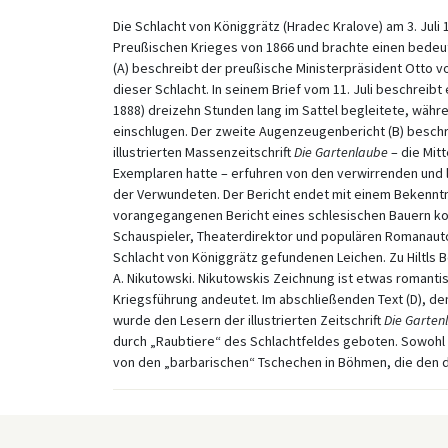
Die Schlacht von Königgrätz (Hradec Kralove) am 3. Juli
Preußischen Krieges von 1866 und brachte einen bedeut
(A) beschreibt der preußische Ministerpräsident Otto v
dieser Schlacht. In seinem Brief vom 11. Juli beschreibt
1888) dreizehn Stunden lang im Sattel begleitete, währe
einschlugen. Der zweite Augenzeugenbericht (B) beschre
illustrierten Massenzeitschrift
Die Gartenlaube
– die Mit
Exemplaren hatte – erfuhren von den verwirrenden und
der Verwundeten. Der Bericht endet mit einem Bekenntn
vorangegangenen Bericht eines schlesischen Bauern konz
Schauspieler, Theaterdirektor und populären Romanautor 
Schlacht von Königgrätz gefundenen Leichen. Zu Hiltls B
A. Nikutowski. Nikutowskis Zeichnung ist etwas romanti
Kriegsführung andeutet. Im abschließenden Text (D), dem
wurde den Lesern der illustrierten Zeitschrift
Die Garten
durch „Raubtiere“ des Schlachtfeldes geboten. Sowohl die
von den „barbarischen“ Tschechen in Böhmen, die den 