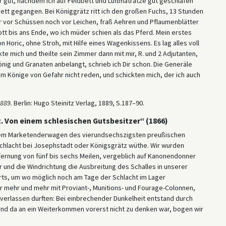
mir gut, nachdem ich auf Feldbett und Luftmatratze gut geschlafen
Bett gegangen. Bei Königgrätz ritt ich den großen Fuchs, 13 Stunden
der vor Schüssen noch vor Leichen, fraß Aehren und Pflaumenblätter
tt bis ans Ende, wo ich müder schien als das Pferd. Mein erstes
 Horic, ohne Stroh, mit Hilfe eines Wagenkissens. Es lag alles voll
 mich und theilte sein Zimmer dann mit mir, R. und 2 Adjutanten,
g und Granaten anbelangt, schrieb ich Dir schon. Die Generäle
em Könige von Gefahr nicht reden, und schickten mich, der ich auch
889.
Berlin: Hugo Steinitz Verlag, 1889, S.187–90.
. Von einem schlesischen Gutsbesitzer“ (1866)
 einem Marketenderwagen des vierundsechszigsten preußischen
Schlacht bei Josephstadt oder Königsgrätz wüthe. Wir wurden
tfernung von fünf bis sechs Meilen, vergeblich auf Kanonendonner
 und die Windrichtung die Ausbreitung des Schalles in unserer
ärts, um wo möglich noch am Tage der Schlacht im Lager
er mehr und mehr mit Proviant-, Munitions- und Fourage-Colonnen,
verlassen durften: Bei einbrechender Dunkelheit entstand durch
und da an ein Weiterkommen vorerst nicht zu denken war, bogen wir