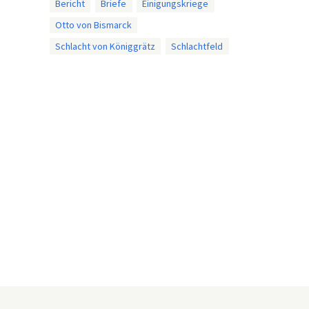
Bericht
Briefe
Einigungskriege
Otto von Bismarck
Schlacht von Königgrätz
Schlachtfeld