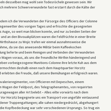
heln desselben mag wohl sein Todesröcheln gewesen sein. Wir
noch mehrere Schwerverwundete fast erstarrt durch die Kälte der
chdem ich die Verwundeten der Fürsorge des Officiers der Colonne
Regenwetter des vorigen Tages und erfrischte die gesegneten
s Auge, so weit man blicken konnte, und nur zu beiden Seiten der
nd an den Bivouakplätzen waren die Feldfrüchte in einer Breite
 Wirthshause zu Wojic trafen wir einmal ausnahmsweise die
ahme, da sie das anwesende Militär beim Kaffeekochen
ahlung lieferte und beim Reinigen und Verbinden der Verwundeten
en Wagen voraus, als uns die freundliche Wirthin händeringend und
soeben vorbeigezogene Munitions-Colonne ihre letzte Kuh aus dem
vermochten deshalb einen nach dem Hauptquartier Horzitz
d erlebten die Freude, daß unsere Bemühungen erfolgreich waren.
avalerieregimenter, von Officieren mit Depeschen, einem
n Wagen der Feldpost, des Telegraphenamtes, von requirirten
ragewagen aller Art belebt – Alles eilte vorwärts nach dem
 Vor Horzitz begegnete uns ein Transport von ungefähr eintausend
dener Truppengattungen; alle sahen niedergedrückt, abgehungert
 die Kopfbedeckung war sehr verschiedenen Ursprungs. So trug ein