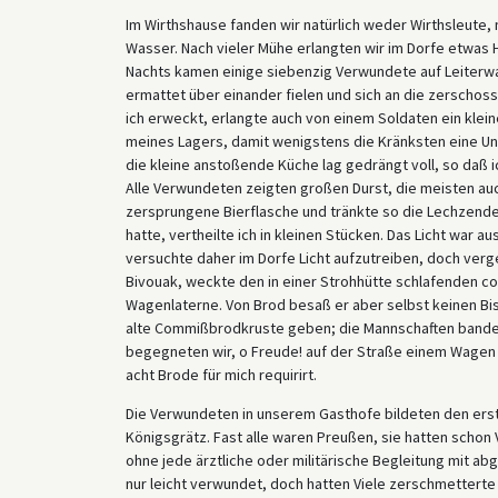
Im Wirthshause fanden wir natürlich weder Wirthsleute,
Wasser. Nach vieler Mühe erlangten wir im Dorfe etwas H
Nachts kamen einige siebenzig Verwundete auf Leiterwa
ermattet über einander fielen und sich an die zerschos
ich erweckt, erlangte auch von einem Soldaten ein klei
meines Lagers, damit wenigstens die Kränksten eine Un
die kleine anstoßende Küche lag gedrängt voll, so daß
Alle Verwundeten zeigten großen Durst, die meisten auc
zersprungene Bierflasche und tränkte so die Lechzende
hatte, vertheilte ich in kleinen Stücken. Das Licht war 
versuchte daher im Dorfe Licht aufzutreiben, doch verge
Bivouak, weckte den in einer Strohhütte schlafenden com
Wagenlaterne. Von Brod besaß er aber selbst keinen Bi
alte Commißbrodkruste geben; die Mannschaften banden
begegneten wir, o Freude! auf der Straße einem Wagen m
acht Brode für mich requirirt.
Die Verwundeten in unserem Gasthofe bildeten den erst
Königsgrätz. Fast alle waren Preußen, sie hatten schon
ohne jede ärztliche oder militärische Begleitung mit a
nur leicht verwundet, doch hatten Viele zerschmetterte