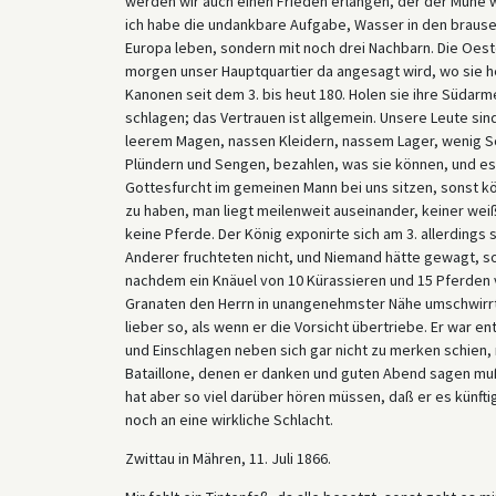
werden wir auch einen Frieden erlangen, der der Mühe we
ich habe die undankbare Aufgabe, Wasser in den brausen
Europa leben, sondern mit noch drei Nachbarn. Die Oeste
morgen unser Hauptquartier da angesagt wird, wo sie h
Kanonen seit dem 3. bis heut 180. Holen sie ihre Südar
schlagen; das Vertrauen ist allgemein. Unsere Leute sin
leerem Magen, nassen Kleidern, nassem Lager, wenig Schl
Plündern und Sengen, bezahlen, was sie können, und es
Gottesfurcht im gemeinen Mann bei uns sitzen, sonst kö
zu haben, man liegt meilenweit auseinander, keiner we
keine Pferde. Der König exponirte sich am 3. allerdings 
Anderer fruchteten nicht, und Niemand hätte gewagt, so 
nachdem ein Knäuel von 10 Kürassieren und 15 Pferden 
Granaten den Herrn in unangenehmster Nähe umschwirrte
lieber so, als wenn er die Vorsicht übertriebe. Er war 
und Einschlagen neben sich gar nicht zu merken schien,
Bataillone, denen er danken und guten Abend sagen mußt
hat aber so viel darüber hören müssen, daß er es künfti
noch an eine wirkliche Schlacht.
Zwittau in Mähren, 11. Juli 1866.