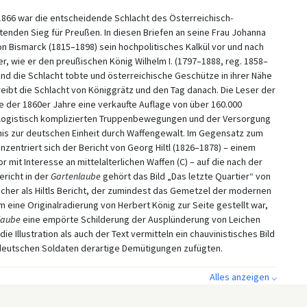
 1866 war die entscheidende Schlacht des Österreichisch-
enden Sieg für Preußen. In diesen Briefen an seine Frau Johanna
on Bismarck (1815–1898) sein hochpolitisches Kalkül vor und nach
 er, wie er den preußischen König Wilhelm I. (1797–1888, reg. 1858–
nd die Schlacht tobte und österreichische Geschütze in ihrer Nähe
ibt die Schlacht von Königgrätz und den Tag danach. Die Leser der
te der 1860er Jahre eine verkaufte Auflage von über 160.000
 logistisch komplizierten Truppenbewegungen und der Versorgung
is zur deutschen Einheit durch Waffengewalt. Im Gegensatz zum
entriert sich der Bericht von Georg Hiltl (1826–1878) – einem
mit Interesse an mittelalterlichen Waffen (C) – auf die nach der
ericht in der
Gartenlaube
gehört das Bild „Das letzte Quartier“ von
scher als Hiltls Bericht, der zumindest das Gemetzel der modernen
 eine Originalradierung von Herbert König zur Seite gestellt war,
laube
eine empörte Schilderung der Ausplünderung von Leichen
 Illustration als auch der Text vermitteln ein chauvinistisches Bild
deutschen Soldaten derartige Demütigungen zufügten.
Alles anzeigen ⌵