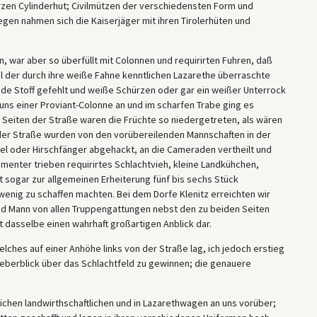
arzen Cylinderhut; Civilmützen der verschiedensten Form und
gen nahmen sich die Kaiserjäger mit ihren Tirolerhüten und
n, war aber so überfüllt mit Colonnen und requirirten Fuhren, daß
der durch ihre weiße Fahne kenntlichen Lazarethe überraschte
de Stoff gefehlt und weiße Schürzen oder gar ein weißer Unterrock
 uns einer Proviant-Colonne an und im scharfen Trabe ging es
en Seiten der Straße waren die Früchte so niedergetreten, als wären
 der Straße wurden von den vorübereilenden Mannschaften in der
el oder Hirschfänger abgehackt, an die Cameraden vertheilt und
enter trieben requirirtes Schlachtvieh, kleine Landkühchen,
st sogar zur allgemeinen Erheiterung fünf bis sechs Stück
 wenig zu schaffen machten. Bei dem Dorfe Klenitz erreichten wir
nd Mann von allen Truppengattungen nebst den zu beiden Seiten
dasselbe einen wahrhaft großartigen Anblick dar.
ches auf einer Anhöhe links von der Straße lag, ich jedoch erstieg
eberblick über das Schlachtfeld zu gewinnen; die genauere
chen landwirthschaftlichen und in Lazarethwagen an uns vorüber;