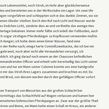
 noch Lebensmittel, noch Stroh, im Hofe aber glücklicherweise
eu und bereiteten uns in der Wirthsstube ein Lager. Um zwei Uhr
gen vorgefahren und schleppten sich in das dunkle Zimmer, wo sie
senen Glieder stießen. Durch den Ruf nach Licht und Wasser wurde
nes Endchen Licht, zündete dies an und vertheilte das wenige Heu
terlage bekämen. Immer mehr füllte sich indeß der Fußboden, auch
 ich sogar strohigen Pferdedünger zu Kopfkissen verwenden mußte.
h Hunger; ich holte denn einen Eimer Wasser, fand eine
n der Reihe nach; einige harte Commißzwiebacke, die ich bei mir
ausgebrannt, noch aber nicht alle Verwundeten versorgt, ich
blich. Ich ging darauf nach einem an der Chaussee befindlichen
mandirenden Officier und erhielt sehr bereitwillig das Licht seiner
ssen und nur ein Mann seiner Colonne konnte uns eine handgroße
 mir das Stroh ihres Lagers zusammen und brachten es mit. Da
it Brod, von diesem wurden durch den gefälligen Officier sofort
en Transport von Blessirten aus der großen Schlacht bei
 Vormittags das Schlachtfeld auf Wagen verlassen und kamen hier
bgematteten böhmischen Pferdejungen an. Zwar war der größte Theil
 Arme und Beine, ein Mann hatte einen Schuß im Kreuz, ein anderer