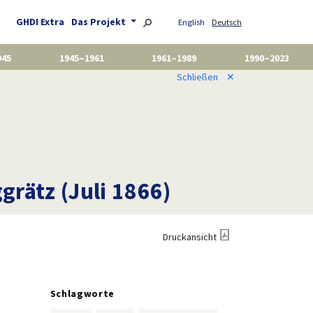
GHDI Extra
Das Projekt
English
Deutsch
945
1945–1961
1961–1989
1990–2023
Schließen
✕
rätz (Juli 1866)
Druckansicht
Schlagworte