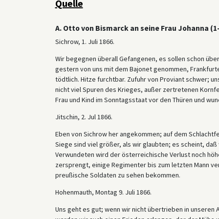
Quelle
A. Otto von Bismarck an seine Frau Johanna (1–
Sichrow, 1. Juli 1866.
Wir begegnen überall Gefangenen, es sollen schon über 
gestern von uns mit dem Bajonet genommen, Frankfurter
tödtlich. Hitze furchtbar. Zufuhr von Proviant schwer; u
nicht viel Spuren des Krieges, außer zertretenen Kornfe
Frau und Kind im Sonntagsstaat vor den Thüren und wund
Jitschin, 2. Jul 1866.
Eben von Sichrow her angekommen; auf dem Schlachtfeld
Siege sind viel größer, als wir glaubten; es scheint, d
Verwundeten wird der österreichische Verlust noch höh
zersprengt, einige Regimenter bis zum letzten Mann ver
preußische Soldaten zu sehen bekommen.
Hohenmauth, Montag 9. Juli 1866.
Uns geht es gut; wenn wir nicht übertrieben in unseren 