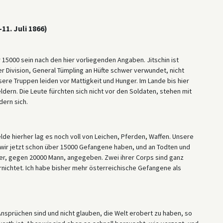
11. Juli 1866)
15000 sein nach den hier vorliegenden Angaben. Jitschin ist
 Division, General Tümpling an Hüfte schwer verwundet, nicht
nsere Truppen leiden vor Mattigkeit und Hunger. Im Lande bis hier
ldern. Die Leute fürchten sich nicht vor den Soldaten, stehen mit
ern sich.
e hierher lag es noch voll von Leichen, Pferden, Waffen. Unsere
aß wir jetzt schon über 15000 Gefangene haben, und an Todten und
er, gegen 20000 Mann, angegeben. Zwei ihrer Corps sind ganz
nichtet. Ich habe bisher mehr österreichische Gefangene als
Ansprüchen sind und nicht glauben, die Welt erobert zu haben, so