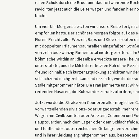
einen Schuß durch die Brust und das fortwährende Röc
revidirten jetzt auch die Leiterwagen und fanden hier 
Nacht.
Um vier Uhr Morgens setzten wir unsere Reise fort, na
empfohlen hatte. Der schönste Morgen folgte auf das 
Fluren. Prachtvoller Weizen, Raps und Klee erfreuten da
mit doppelten Pflaumenbaumreihen eingefaßten Straße u
von zehn bis zwanzig Ruthen total niedergetreten. – Im
böhmische Wirthin an; dieselbe erweckte unsere Theiln
unterstützte, uns die Milch ihrer letzten Kuh ohne Bez
freundlich half. Nach kurzer Erquickung schickten wir d
schluchzend nachgeeilt kam und erzählte, wie ihr die 
Stalle mitgenommen hätte! Die Frau jammerte uns; wir 
reitenden Husaren, die Kuh wieder zurückzufordern, un
Jetzt wurde die Straße von Courieren aller möglichen C
vorwärtseilenden Divisions- oder Brigadestab, mehrere
Wagen mit Civilbeamten oder Aerzten, Colonnen und Fou
Hauptquartier, nach dem Lager oder dem Schlachtfelde.
und fünfhundert österreichischen Gefangenen verschie
und in ihrer Kleidung arg mitgenommen aus, besonders