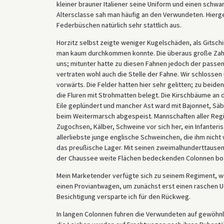
kleiner brauner Italiener seine Uniform und einen schw
Altersclasse sah man häufig an den Verwundeten. Hierge
Federbüschen natürlich sehr stattlich aus.
Horzitz selbst zeigte weniger Kugelschäden, als Gitschi
man kaum durchkommen konnte. Die überaus große Zahl 
uns; mitunter hatte zu diesen Fahnen jedoch der passen
vertraten wohl auch die Stelle der Fahne. Wir schlossen
vorwärts. Die Felder hatten hier sehr gelitten; zu beid
die Fluren mit Strohmatten belegt. Die Kirschbäume an
Eile geplündert und mancher Ast ward mit Bajonnet, Säb
beim Weitermarsch abgespeist. Mannschaften aller Regim
Zugochsen, Kälber, Schweine vor sich her, ein Infanteri
allerliebste junge englische Schweinchen, die ihm nicht
das preußische Lager. Mit seinen zweimalhunderttause
der Chaussee weite Flächen bedeckenden Colonnen bot 
Mein Marketender verfügte sich zu seinem Regiment, wel
einen Proviantwagen, um zunächst erst einen raschen U
Besichtigung versparte ich für den Rückweg.
In langen Colonnen fuhren die Verwundeten auf gewöhnli