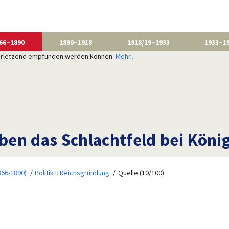
66–1890
1890–1918
1918/19–1933
1933–1
 verletzend empfunden werden können.
Mehr...
en das Schlachtfeld bei Königg
866-1890)
Politik I: Reichsgründung
Quelle (10/100)