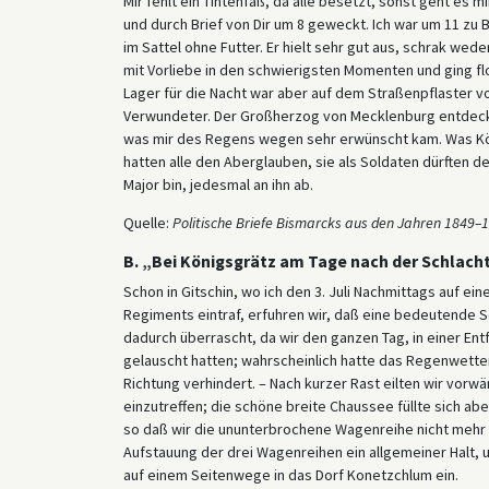
Mir fehlt ein Tintenfaß, da alle besetzt, sonst geht es 
und durch Brief von Dir um 8 geweckt. Ich war um 11 zu 
im Sattel ohne Futter. Er hielt sehr gut aus, schrak we
mit Vorliebe in den schwierigsten Momenten und ging flo
Lager für die Nacht war aber auf dem Straßenpflaster von
Verwundeter. Der Großherzog von Mecklenburg entdeckte
was mir des Regens wegen sehr erwünscht kam. Was Köni
hatten alle den Aberglauben, sie als Soldaten dürften d
Major bin, jedesmal an ihn ab.
Quelle:
Politische Briefe Bismarcks aus den Jahren 1849–1
B. „Bei Königsgrätz am Tage nach der Schlacht
Schon in Gitschin, wo ich den 3. Juli Nachmittags auf
Regiments eintraf, erfuhren wir, daß eine bedeutende 
dadurch überrascht, da wir den ganzen Tag, in einer En
gelauscht hatten; wahrscheinlich hatte das Regenwetter
Richtung verhindert. – Nach kurzer Rast eilten wir vorw
einzutreffen; die schöne breite Chaussee füllte sich ab
so daß wir die ununterbrochene Wagenreihe nicht mehr 
Aufstauung der drei Wagenreihen ein allgemeiner Halt, 
auf einem Seitenwege in das Dorf Konetzchlum ein.