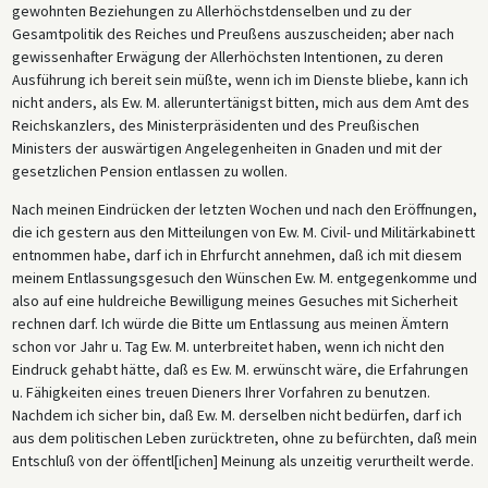
gewohnten Beziehungen zu Allerhöchstdenselben und zu der
Gesamtpolitik des Reiches und Preußens auszuscheiden; aber nach
gewissenhafter Erwägung der Allerhöchsten Intentionen, zu deren
Ausführung ich bereit sein müßte, wenn ich im Dienste bliebe, kann ich
nicht anders, als Ew. M. alleruntertänigst bitten, mich aus dem Amt des
Reichskanzlers, des Ministerpräsidenten und des Preußischen
Ministers der auswärtigen Angelegenheiten in Gnaden und mit der
gesetzlichen Pension entlassen zu wollen.
Nach meinen Eindrücken der letzten Wochen und nach den Eröffnungen,
die ich gestern aus den Mitteilungen von Ew. M. Civil- und Militärkabinett
entnommen habe, darf ich in Ehrfurcht annehmen, daß ich mit diesem
meinem Entlassungsgesuch den Wünschen Ew. M. entgegenkomme und
also auf eine huldreiche Bewilligung meines Gesuches mit Sicherheit
rechnen darf. Ich würde die Bitte um Entlassung aus meinen Ämtern
schon vor Jahr u. Tag Ew. M. unterbreitet haben, wenn ich nicht den
Eindruck gehabt hätte, daß es Ew. M. erwünscht wäre, die Erfahrungen
u. Fähigkeiten eines treuen Dieners Ihrer Vorfahren zu benutzen.
Nachdem ich sicher bin, daß Ew. M. derselben nicht bedürfen, darf ich
aus dem politischen Leben zurücktreten, ohne zu befürchten, daß mein
Entschluß von der öffentl[ichen] Meinung als unzeitig verurtheilt werde.