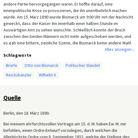
andere Partei hervorgegangen waren. Er hoffte darauf, eine
innenpolitische Krise zu provozieren, die ihn unentbehrlich machen
würde. Am 15. März 1890 wurde Bismarck um 9:00 Uhr mit der Nachricht
geweckt, dass der Kaiser ihn innerhalb einer halben Stunde im
Auswärtigen Amt zu sehen wünschte. Schließlich konnte der Bruch
zwischen den beiden Männern nicht mehr aufgeschoben werden, und
es gab eine bittere, peinliche Szene, die Bismarck keine andere Wahl
ließ, als seinen Rücktritt anzubieten. Es verstrichen allerdings über
Alles anzeigen ⌵
Schlagworte
zwei Tage, bevor er dies tatsächlich tat, und in dieser Zeit versuchten
beide Männer, den taktischen Vorteil zu erlangen (Bismarck wollte ein
Briefe
Otto von Bismarck
Politischer Wandel
Rücktrittsgesuch verfassen, das später veröffentlicht werden konnte).
Reichskanzler
Wilhelm II
Der folgende Text ist das so genannte Kanzleikonzept – also der
Entwurf des eigentlichen Briefes, der schließlich am 18. März 1890 an
Wilhelm gesandt wurde.
Quelle
Berlin, den 18. März 1890.
Bei meinem ehrfurchtsvollen Vortrage am 15. d. M. haben Ew. M. mir
befohlen, einen Ordre-Entwurf vorzulegen, durch welchen die
Allerhöchste Ordre vom 8. September 1852, welche die Stellung des