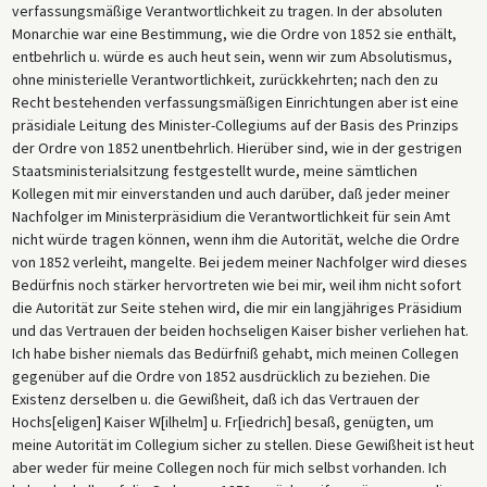
verfassungsmäßige Verantwortlichkeit zu tragen. In der absoluten
Monarchie war eine Bestimmung, wie die Ordre von 1852 sie enthält,
entbehrlich u. würde es auch heut sein, wenn wir zum Absolutismus,
ohne ministerielle Verantwortlichkeit, zurückkehrten; nach den zu
Recht bestehenden verfassungsmäßigen Einrichtungen aber ist eine
präsidiale Leitung des Minister-Collegiums auf der Basis des Prinzips
der Ordre von 1852 unentbehrlich. Hierüber sind, wie in der gestrigen
Staatsministerialsitzung festgestellt wurde, meine sämtlichen
Kollegen mit mir einverstanden und auch darüber, daß jeder meiner
Nachfolger im Ministerpräsidium die Verantwortlichkeit für sein Amt
nicht würde tragen können, wenn ihm die Autorität, welche die Ordre
von 1852 verleiht, mangelte. Bei jedem meiner Nachfolger wird dieses
Bedürfnis noch stärker hervortreten wie bei mir, weil ihm nicht sofort
die Autorität zur Seite stehen wird, die mir ein langjähriges Präsidium
und das Vertrauen der beiden hochseligen Kaiser bisher verliehen hat.
Ich habe bisher niemals das Bedürfniß gehabt, mich meinen Collegen
gegenüber auf die Ordre von 1852 ausdrücklich zu beziehen. Die
Existenz derselben u. die Gewißheit, daß ich das Vertrauen der
Hochs[eligen] Kaiser W[ilhelm] u. Fr[iedrich] besaß, genügten, um
meine Autorität im Collegium sicher zu stellen. Diese Gewißheit ist heut
aber weder für meine Collegen noch für mich selbst vorhanden. Ich