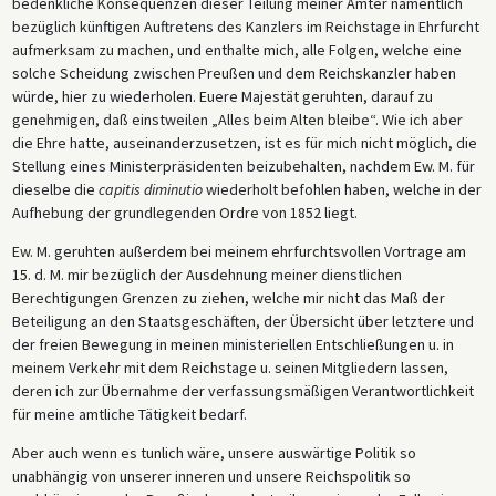
bedenkliche Konsequenzen dieser Teilung meiner Ämter namentlich
bezüglich künftigen Auftretens des Kanzlers im Reichstage in Ehrfurcht
aufmerksam zu machen, und enthalte mich, alle Folgen, welche eine
solche Scheidung zwischen Preußen und dem Reichskanzler haben
würde, hier zu wiederholen. Euere Majestät geruhten, darauf zu
genehmigen, daß einstweilen „Alles beim Alten bleibe“. Wie ich aber
die Ehre hatte, auseinanderzusetzen, ist es für mich nicht möglich, die
Stellung eines Ministerpräsidenten beizubehalten, nachdem Ew. M. für
dieselbe die
capitis diminutio
wiederholt befohlen haben, welche in der
Aufhebung der grundlegenden Ordre von 1852 liegt.
Ew. M. geruhten außerdem bei meinem ehrfurchtsvollen Vortrage am
15. d. M. mir bezüglich der Ausdehnung meiner dienstlichen
Berechtigungen Grenzen zu ziehen, welche mir nicht das Maß der
Beteiligung an den Staatsgeschäften, der Übersicht über letztere und
der freien Bewegung in meinen ministeriellen Entschließungen u. in
meinem Verkehr mit dem Reichstage u. seinen Mitgliedern lassen,
deren ich zur Übernahme der verfassungsmäßigen Verantwortlichkeit
für meine amtliche Tätigkeit bedarf.
Aber auch wenn es tunlich wäre, unsere auswärtige Politik so
unabhängig von unserer inneren und unsere Reichspolitik so