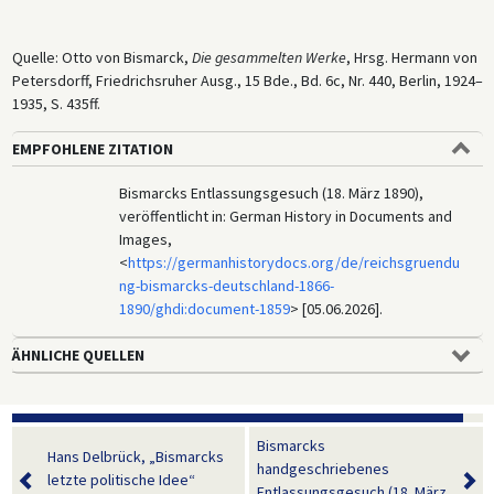
Quelle: Otto von Bismarck,
Die gesammelten Werke
, Hrsg. Hermann von
Petersdorff, Friedrichsruher Ausg., 15 Bde., Bd. 6c, Nr. 440, Berlin, 1924–
1935, S. 435ff.
EMPFOHLENE ZITATION
Bismarcks Entlassungsgesuch (18. März 1890),
veröffentlicht in: German History in Documents and
Images,
<
https://germanhistorydocs.org/de/reichsgruendu
ng-bismarcks-deutschland-1866-
1890/ghdi:document-1859
> [05.06.2026].
ÄHNLICHE QUELLEN
Bismarcks
Hans Delbrück, „Bismarcks
handgeschriebenes
letzte politische Idee“
Entlassungsgesuch (18. März