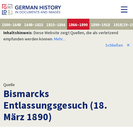
1500–1648
1648–1815
1815–1866
1866–1890
1890–1918
1918/19–1
Inhaltshinweis
: Diese Website zeigt Quellen, die als verletzend
empfunden werden können.
Mehr...
Schließen
✕
Quelle
Bismarcks
Entlassungsgesuch (18.
März 1890)