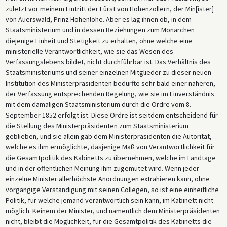
zuletzt vor meinem Eintritt der Fürst von Hohenzollern, der Min[ister]
von Auerswald, Prinz Hohenlohe. Aber es lag ihnen ob, in dem
Staatsministerium und in dessen Beziehungen zum Monarchen
diejenige Einheit und Stetigkeit zu erhalten, ohne welche eine
ministerielle Verantwortlichkeit, wie sie das Wesen des
Verfassungslebens bildet, nicht durchführbar ist. Das Verhältnis des
Staatsministeriums und seiner einzelnen Mitglieder zu dieser neuen
Institution des Ministerpräsidenten bedurfte sehr bald einer näheren,
der Verfassung entsprechenden Regelung, wie sie im Einverständnis
mit dem damaligen Staatsministerium durch die Ordre vom 8.
September 1852 erfolgt ist. Diese Ordre ist seitdem entscheidend für
die Stellung des Ministerpräsidenten zum Staatsministerium
geblieben, und sie allein gab dem Ministerpräsidenten die Autorität,
welche es ihm ermöglichte, dasjenige Maß von Verantwortlichkeit für
die Gesamtpolitik des Kabinetts zu übernehmen, welche im Landtage
und in der öffentlichen Meinung ihm zugemutet wird. Wenn jeder
einzelne Minister allerhöchste Anordnungen extrahieren kann, ohne
vorgängige Verständigung mit seinen Collegen, so ist eine einheitliche
Politik, für welche jemand verantwortlich sein kann, im Kabinett nicht
möglich. Keinem der Minister, und namentlich dem Ministerpräsidenten
nicht, bleibt die Möglichkeit, für die Gesamtpolitik des Kabinetts die