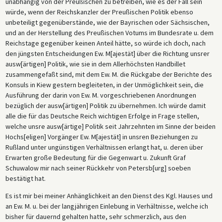
unabhängig von der Preußischen zu betreiben, wie es der Fall sein
würde, wenn der Reichskanzler der Preußischen Politik ebenso
unbeteiligt gegenüberstände, wie der Bayrischen oder Sächsischen,
und an der Herstellung des Preußischen Votums im Bundesrate u. dem
Reichstage gegenüber keinen Anteil hätte, so würde ich doch, nach
den jüngsten Entscheidungen Ew. M[ajestät] über die Richtung unsrer
ausw[ärtigen] Politik, wie sie in dem Allerhöchsten Handbillet
zusammengefaßt sind, mit dem Ew. M. die Rückgabe der Berichte des
Konsuls in Kiew gestern begleiteten, in der Unmöglichkeit sein, die
Ausführung der darin von Ew. M. vorgeschriebenen Anordnungen
bezüglich der ausw[ärtigen] Politik zu übernehmen. Ich würde damit
alle die für das Deutsche Reich wichtigen Erfolge in Frage stellen,
welche unsre ausw[ärtige] Politik seit Jahrzehnten im Sinne der beiden
Hochs[eligen] Vorgänger Ew. M[ajestät] in unsren Beziehungen zu
Rußland unter ungünstigen Verhältnissen erlangt hat, u. deren über
Erwarten große Bedeutung für die Gegenwart u. Zukunft Graf
Schuwalow mir nach seiner Rückkehr von Petersb[urg] soeben
bestätigt hat.
Es ist mir bei meiner Anhänglichkeit an den Dienst des Kgl. Hauses und
an Ew. M. u. bei der langjährigen Einlebung in Verhältnisse, welche ich
bisher für dauernd gehalten hatte, sehr schmerzlich, aus den