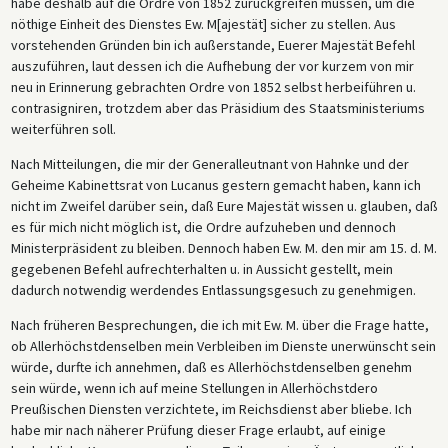
habe deshalb auf die Ordre von 1852 zurückgreifen müssen, um die
nöthige Einheit des Dienstes Ew. M[ajestät] sicher zu stellen. Aus
vorstehenden Gründen bin ich außerstande, Euerer Majestät Befehl
auszuführen, laut dessen ich die Aufhebung der vor kurzem von mir
neu in Erinnerung gebrachten Ordre von 1852 selbst herbeiführen u.
contrasigniren, trotzdem aber das Präsidium des Staatsministeriums
weiterführen soll.
Nach Mitteilungen, die mir der Generalleutnant von Hahnke und der
Geheime Kabinettsrat von Lucanus gestern gemacht haben, kann ich
nicht im Zweifel darüber sein, daß Eure Majestät wissen u. glauben, daß
es für mich nicht möglich ist, die Ordre aufzuheben und dennoch
Ministerpräsident zu bleiben. Dennoch haben Ew. M. den mir am 15. d. M.
gegebenen Befehl aufrechterhalten u. in Aussicht gestellt, mein
dadurch notwendig werdendes Entlassungsgesuch zu genehmigen.
Nach früheren Besprechungen, die ich mit Ew. M. über die Frage hatte,
ob Allerhöchstdenselben mein Verbleiben im Dienste unerwünscht sein
würde, durfte ich annehmen, daß es Allerhöchstdenselben genehm
sein würde, wenn ich auf meine Stellungen in Allerhöchstdero
Preußischen Diensten verzichtete, im Reichsdienst aber bliebe. Ich
habe mir nach näherer Prüfung dieser Frage erlaubt, auf einige