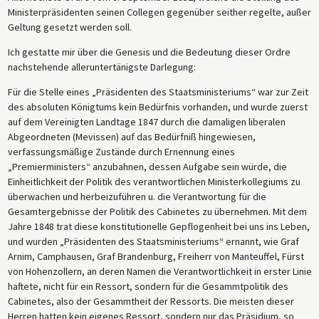
Ministerpräsidenten seinen Collegen gegenüber seither regelte, außer
Geltung gesetzt werden soll.
Ich gestatte mir über die Genesis und die Bedeutung dieser Ordre
nachstehende alleruntertänigste Darlegung:
Für die Stelle eines „Präsidenten des Staatsministeriums“ war zur Zeit
des absoluten Königtums kein Bedürfnis vorhanden, und wurde zuerst
auf dem Vereinigten Landtage 1847 durch die damaligen liberalen
Abgeordneten (Mevissen) auf das Bedürfniß hingewiesen,
verfassungsmäßige Zustände durch Ernennung eines
„Premierministers“ anzubahnen, dessen Aufgabe sein würde, die
Einheitlichkeit der Politik des verantwortlichen Ministerkollegiums zu
überwachen und herbeizuführen u. die Verantwortung für die
Gesamtergebnisse der Politik des Cabinetes zu übernehmen. Mit dem
Jahre 1848 trat diese konstitutionelle Gepflogenheit bei uns ins Leben,
und wurden „Präsidenten des Staatsministeriums“ ernannt, wie Graf
Arnim, Camphausen, Graf Brandenburg, Freiherr von Manteuffel, Fürst
von Hohenzollern, an deren Namen die Verantwortlichkeit in erster Linie
haftete, nicht für ein Ressort, sondern für die Gesammtpolitik des
Cabinetes, also der Gesammtheit der Ressorts. Die meisten dieser
Herren hatten kein eigenes Ressort, sondern nur das Präsidium, so