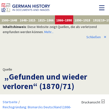
1500–1648
1648–1815
1815–1866
1866–1890
1890–1918
1918/19–1
Inhaltshinweis
: Diese Website zeigt Quellen, die als verletzend
empfunden werden können.
Mehr...
Schließen
✕
Quelle
„Gefunden und wieder
verloren“ (1870/71)
Startseite
Druckansicht
Reichsgründung: Bismarcks Deutschland (1866-