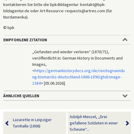
kontaktieren Sie bitte die bpk-Bildagentur: kontakt@bpk-
bildagentur.de oder Art Resource: requests@artres.com (für
Nordamerika).
© bpk
EMPFOHLENE ZITATION
„Gefunden und wieder verloren“ (1870/71),
veröffentlicht in: German History in Documents and
Images,
<
https://germanhistorydocs.org/de/reichsgruendu
ng-bismarcks-deutschland-1866-1890/ghdi:image-
1384
> [05.06.2026].
ÄHNLICHE QUELLEN
Adolph Menzel, „Drei
Lazarette in Leipziger
gefallene Soldaten in einer
Turnhalle (1866)
Scheune“...