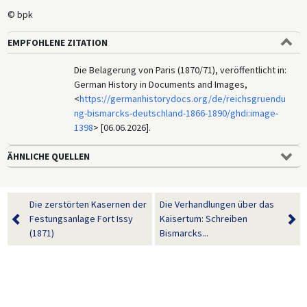
© bpk
EMPFOHLENE ZITATION
Die Belagerung von Paris (1870/71), veröffentlicht in:
German History in Documents and Images,
<
https://germanhistorydocs.org/de/reichsgruendu
ng-bismarcks-deutschland-1866-1890/ghdi:image-
1398
> [06.06.2026].
ÄHNLICHE QUELLEN
Die zerstörten Kasernen der
Die Verhandlungen über das
Festungsanlage Fort Issy
Kaisertum: Schreiben
(1871)
Bismarcks...