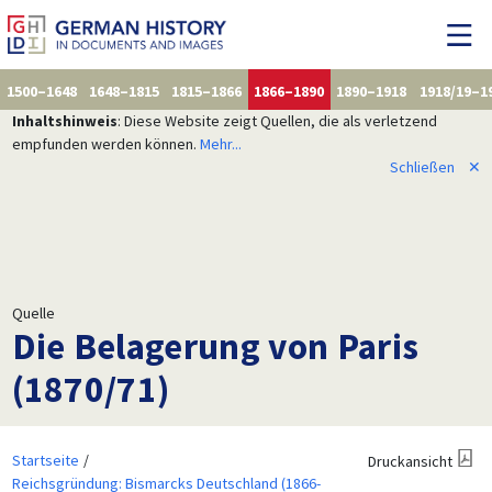
1500–1648
1648–1815
1815–1866
1866–1890
1890–1918
1918/19–1
Inhaltshinweis
: Diese Website zeigt Quellen, die als verletzend
empfunden werden können.
Mehr...
Schließen
✕
Quelle
Die Belagerung von Paris
(1870/71)
Startseite
Druckansicht
Reichsgründung: Bismarcks Deutschland (1866-