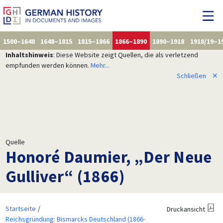
1500–1648
1648–1815
1815–1866
1866–1890
1890–1918
1918/19–1
Inhaltshinweis
: Diese Website zeigt Quellen, die als verletzend
empfunden werden können.
Mehr...
Schließen
✕
Quelle
Honoré Daumier, „Der Neue
Gulliver“ (1866)
Startseite
Druckansicht
Reichsgründung: Bismarcks Deutschland (1866-