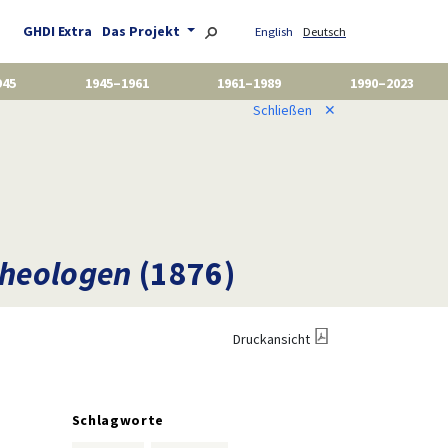
GHDI Extra
Das Projekt
English
Deutsch
945
1945–1961
1961–1989
1990–2023
Schließen
✕
Theologen
(1876)
Druckansicht
Schlagworte