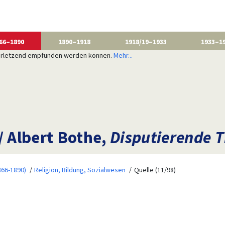
66–1890
1890–1918
1918/19–1933
1933–1
 verletzend empfunden werden können.
Mehr...
 Albert Bothe,
Disputierende 
866-1890)
Religion, Bildung, Sozialwesen
Quelle (11/98)