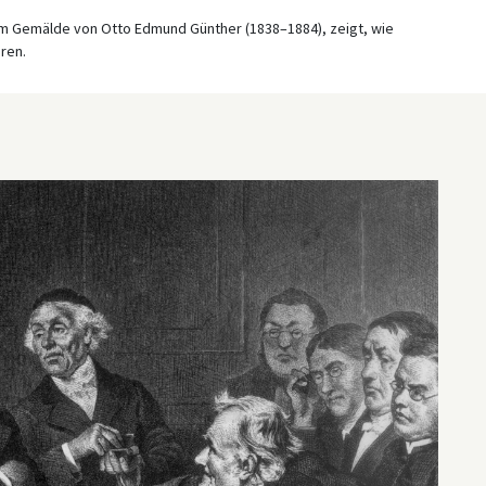
nem Gemälde von Otto Edmund Günther (1838–1884), zeigt, wie
ren.