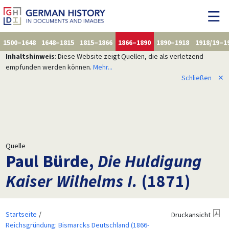
1500–1648
1648–1815
1815–1866
1866–1890
1890–1918
1918/19–1
Inhaltshinweis
: Diese Website zeigt Quellen, die als verletzend
empfunden werden können.
Mehr...
Schließen
✕
Quelle
Paul Bürde,
Die Huldigung
Kaiser Wilhelms I.
(1871)
Startseite
Druckansicht
Reichsgründung: Bismarcks Deutschland (1866-