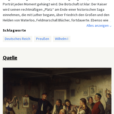
Porträt jeden Moment gehängt wird. Die Botschaft ist klar: Der Kaiser
wird seinen rechtmäßigen „Platz“ am Ende einer historischen Saga
einnehmen, die mit Luther begann, über Friedrich den Großen und den
Helden von Waterloo, Feldmarschall Blücher, fortdauerte. Ebenso wie
Luther in die Personifizierung des deutschen Geistes verwandelt
Alles anzeigen ⌵
Schlagworte
wurde, als er die katholische Hierarchie und Rom anprangerte, so ist
Wilhelm durch seinen Sieg über den sich einmischenden Abenteurer
Deutsches Reich
Preußen
Wilhelm I
Napoleon III. vom preußischen König zum deutschen Kaiser verwandelt
worden. Somit ist es das Pantheon preußischer Helden—und nicht die
des deutschen Volkes—, die der Nation im neuen Reich ihre volle und
Quelle
angemessene Erfüllung gebracht haben.