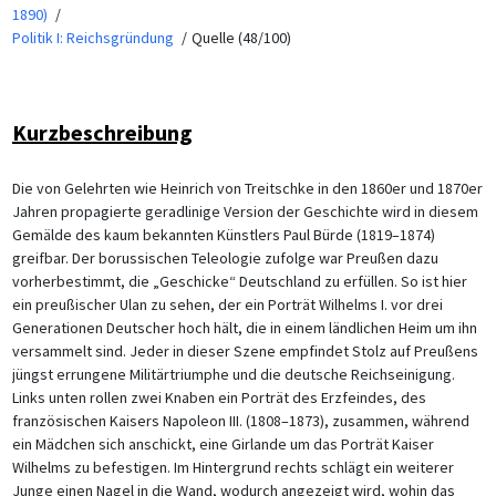
1890)
Politik I: Reichsgründung
Quelle (48/100)
Kurzbeschreibung
Die von Gelehrten wie Heinrich von Treitschke in den 1860er und 1870er
Jahren propagierte geradlinige Version der Geschichte wird in diesem
Gemälde des kaum bekannten Künstlers Paul Bürde (1819–1874)
greifbar. Der borussischen Teleologie zufolge war Preußen dazu
vorherbestimmt, die „Geschicke“ Deutschland zu erfüllen. So ist hier
ein preußischer Ulan zu sehen, der ein Porträt Wilhelms I. vor drei
Generationen Deutscher hoch hält, die in einem ländlichen Heim um ihn
versammelt sind. Jeder in dieser Szene empfindet Stolz auf Preußens
jüngst errungene Militärtriumphe und die deutsche Reichseinigung.
Links unten rollen zwei Knaben ein Porträt des Erzfeindes, des
französischen Kaisers Napoleon III. (1808–1873), zusammen, während
ein Mädchen sich anschickt, eine Girlande um das Porträt Kaiser
Wilhelms zu befestigen. Im Hintergrund rechts schlägt ein weiterer
Junge einen Nagel in die Wand, wodurch angezeigt wird, wohin das