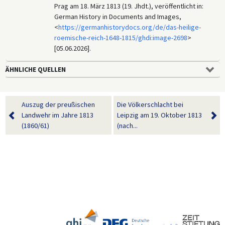
Prag am 18. März 1813 (19. Jhdt.), veröffentlicht in:
German History in Documents and Images,
<
https://germanhistorydocs.org/de/das-heilige-
roemische-reich-1648-1815/ghdi:image-2698
>
[05.06.2026].
ÄHNLICHE QUELLEN
Auszug der preußischen
Die Völkerschlacht bei
Landwehr im Jahre 1813
Leipzig am 19. Oktober 1813
(1860/61)
(nach...