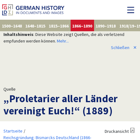
1500–1648
1648–1815
1815–1866
1866–1890
1890–1918
1918/19–1
Inhaltshinweis
: Diese Website zeigt Quellen, die als verletzend
empfunden werden können.
Mehr...
Schließen
✕
Quelle
„Proletarier aller Länder
vereinigt Euch!“ (1889)
Startseite
Druckansicht
Reichsgründung: Bismarcks Deutschland (1866-