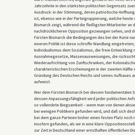
Jahrzehnte in den stärksten politischen Gegensatz zue
Ausdruck: in der Stimmung, deren patriotische Hoffnu
ist, ebenso wie in der Parteigruppierung, welche heute
Bismarck zeigt, während die fleißigsten Mitarbeiter an
nachdrücklicheren Opposition gezwungen sehen, und d
Fürsten Bismarck die Bedingungen des bei der Kurie na
inneren Politik ist diese schroffe Wandlung eingetrete
Individualismus dem Sozialismus, die freie Entwicklun
Ausnahmegesetze, Massenausweisungen, die rücksichtslo
Wiederaufrichtung von Zunftschranken, der Kolonialschw
charakteristischen Erscheinungen in der zweiten Hälfte 
Gründung des Deutschen Reichs und seines Aufbaues auf f
aufweist.
Wer dem Fürsten Bismarck bei diesem fundamentalen Sy
dessen Anpassungsfähigkeit wird jeder politischen Anfo
so vollendete Biegsamkeit – wenn man von denen absieh
bei wenigen Politikern gefunden wird, und daß sich desh
bei dem ganze Parteien bisher einen festen Platz noch
insofern gefunden, als wir in eine klare Oppositionsstel
zur Zeit in Deutschland einer ernsthaften öffentlichen D