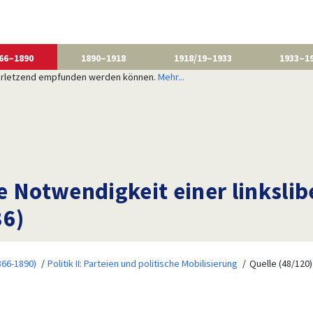
66–1890
1890–1918
1918/19–1933
1933–1
 verletzend empfunden werden können.
Mehr...
e Notwendigkeit einer linkslib
86)
866-1890)
Politik II: Parteien und politische Mobilisierung
Quelle (48/120)