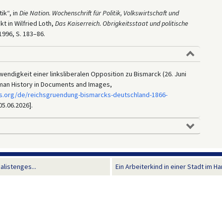
ik“, in
Die Nation. Wochenschrift für Politik, Volkswirtschaft und
kt in Wilfried Loth,
Das
Kaiserreich. Obrigkeitsstaat und politische
996, S. 183–86.
endigkeit einer linksliberalen Opposition zu Bismarck (26. Juni
erman History in Documents and Images,
s.org/de/reichsgruendung-bismarcks-deutschland-1866-
05.06.2026].
listenges...
Ein Arbeiterkind in einer Stadt im Ha