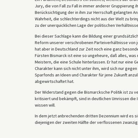
Jury, die von Fall zu Fall in immer anderer Gruppierung 
Berücksichtigung der in ihm zur Herrschaft gelangten
Wahrheit, die schlechterdings nicht aus der Welt zu brin
zu der unerquicklichen Lage der politischen Verhältnisse
Bei dieser Sachlage kann die Bildung einer grundsätzli
Reform unserer verschrobenen Parteiverhältnisse von j
hat aber in Deutschland zur Zeit noch eine ganz besonde
Fürsten Bismarck ist eine so ungeheure, daß alles, was m
Meistern, die eine Schule hinterlassen. Er hat nur eine G
Charakter kann sich nicht unter ihm, wird sich nur gegen
Sparfonds an Ideen und Charakter für jene Zukunft anzule
abgewirtschaftet hat.
Der Widerstand gegen die Bismarcksche Politik ist zu ve
kritisiert und bekämpft, sind in deutlichen Umrissen di
wissen will.
In dem jetzt anbrechenden dritten Dezennium wird es si
diejenigen der zweiten Hälfte der verflossenen zwanzig