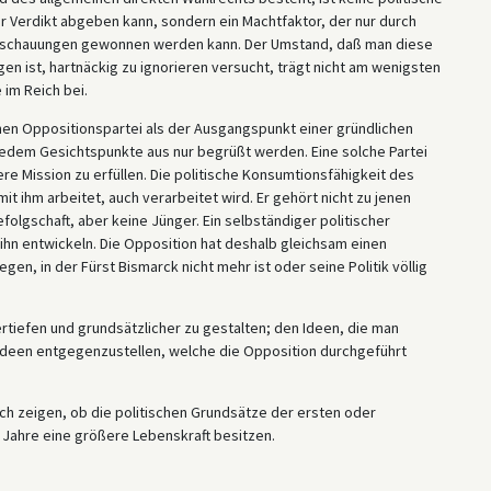
ihr Verdikt abgeben kann, sondern ein Machtfaktor, der nur durch
 Anschauungen gewonnen werden kann. Der Umstand, daß man diese
gen ist, hartnäckig zu ignorieren versucht, trägt nicht am wenigsten
 im Reich bei.
chen Oppositionspartei als der Ausgangspunkt einer gründlichen
edem Gesichtspunkte aus nur begrüßt werden. Eine solche Partei
re Mission zu erfüllen. Die politische Konsumtionsfähigkeit des
it ihm arbeitet, auch verarbeitet wird. Er gehört nicht zu jenen
efolgschaft, aber keine Jünger. Ein selbständiger politischer
 ihn entwickeln. Die Opposition hat deshalb gleichsam einen
gen, in der Fürst Bismarck nicht mehr ist oder seine Politik völlig
rtiefen und grundsätzlicher zu gestalten; den Ideen, die man
e Ideen entgegenzustellen, welche die Opposition durchgeführt
ch zeigen, ob die politischen Grundsätze der ersten oder
 Jahre eine größere Lebenskraft besitzen.