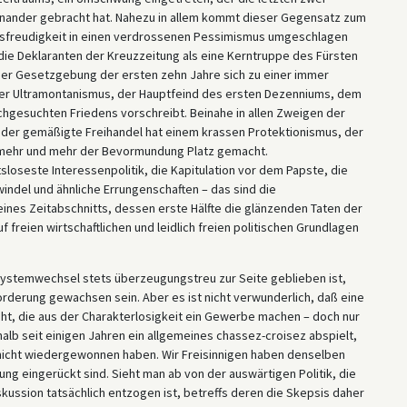
inander gebracht hat. Nahezu in allem kommt dieser Gegensatz zum
ngsfreudigkeit in einen verdrossenen Pessimismus umgeschlagen
 die Deklaranten der Kreuzzeitung als eine Kerntruppe des Fürsten
 der Gesetzgebung der ersten zehn Jahre sich zu einer immer
er Ultramontanismus, der Hauptfeind des ersten Dezenniums, dem
chgesuchten Friedens vorschreibt. Beinahe in allen Zweigen der
n; der gemäßigte Freihandel hat einem krassen Protektionismus, der
g mehr und mehr der Bevormundung Platz gemacht.
seste Interessenpolitik, die Kapitulation vor dem Papste, die
indel und ähnliche Errungenschaften – das sind die
eines Zeitabschnitts, dessen erste Hälfte die glänzenden Taten der
reien wirtschaftlichen und leidlich freien politischen Grundlagen
stemwechsel stets überzeugungstreu zur Seite geblieben ist,
rderung gewachsen sein. Aber es ist nicht verwunderlich, daß eine
t, die aus der Charakterlosigkeit ein Gewerbe machen – doch nur
alb seit einigen Jahren ein allgemeines chassez-croisez abspielt,
 nicht wiedergewonnen haben. Wir Freisinnigen haben denselben
lung eingerückt sind. Sieht man ab von der auswärtigen Politik, die
iskussion tatsächlich entzogen ist, betreffs deren die Skepsis daher