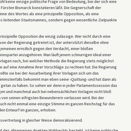
ohl keine einzige politische Frage von Bedeutung, bei der sich eine
 Fürsten Bismarck konstatieren läßt. Die Gegnerschaft der
inne des Wortes als eine prinzipielle Opposition, als eine
des leitenden Staatsmannes, sondern gegen wesentliche Zielpunkte
prinzipielle Opposition die einzig zulässige. Wer nicht durch eine
von der Regierung getrennt ist, der unterstützt dieselbe ohne
llgemeinen ernstlich gegen den Verdacht, einer bloßen
nspartei anzugehören. Man läuft jenem schnurrigen Ideal einer
orlagen nach, bei welcher Methode die Regierung stets möglichst
age auf eine Annahme ihrer Vorschläge zu rechnen hat. Die Regierung
llte sie bei der Ausarbeitung ihrer Vorlagen sich um das
immstenfalls bekommt man eben seine ›Quittung‹ und hat dann als
 getan zu haben. So sehen wir denn in jeder Parlamentssession das
gen und manchmal auch bei nebensächlichen Vorlagen nicht bloß
 von seinen eifrigsten Bewunderern verlassen wird. Bei der
auch nicht einmal eine einzige Stimme im ganzen Reichstag für das
den Entwurf im ganzen, erhoben.
lksvertretung in gleicher Weise demoralisierend.
d des allgemeinen direkten Wahlrechts besteht, ist keine politische