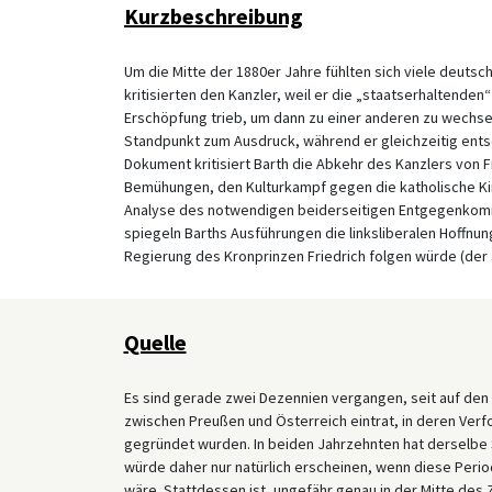
Kurzbeschreibung
Um die Mitte der 1880er Jahre fühlten sich viele deutsc
kritisierten den Kanzler, weil er die „staatserhaltenden“
Erschöpfung trieb, um dann zu einer anderen zu wechsel
Standpunkt zum Ausdruck, während er gleichzeitig ent
Dokument kritisiert Barth die Abkehr des Kanzlers von 
Bemühungen, den Kulturkampf gegen die katholische Ki
Analyse des notwendigen beiderseitigen Entgegenkomm
spiegeln Barths Ausführungen die linksliberalen Hoffnu
Regierung des Kronprinzen Friedrich folgen würde (der a
Quelle
Es sind gerade zwei Dezennien vergangen, seit auf de
zwischen Preußen und Österreich eintrat, in deren Ver
gegründet wurden. In beiden Jahrzehnten hat derselbe 
würde daher nur natürlich erscheinen, wenn diese Per
wäre. Stattdessen ist, ungefähr genau in der Mitte des