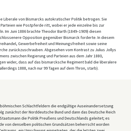
he Liberale von Bismarcks autokratischer Politik betrogen. Sie
 Parteien wie Postpferde ritt, wobei er jede einzelne bis zur
n. Im Juni 1886 brachte Theodor Barth (1849–1909) diesen
schlossenere Opposition gegenüber Bismarck forderte. In diesem
Freihandel, Gewerbefreiheit und Meinungsfreiheit sowie seine
rche zurückzuschrauben. Abgesehen vom Kontrast zu Julius Jollys
ens zwischen Regierung und Parteien aus dem Jahr 1880,
ngen wider, dass auf das bismarcksche Regiment bald die liberalere
llerdings 1888, nach nur 99 Tagen auf dem Thron, starb).
n böhmischen Schlachtfeldern die endgültige Auseinandersetzung
folg zunächst der Norddeutsche Bund und dann das Deutsche Reich
Staatsmann die Politik Preußens und Deutschlands geleitet; es
iode von denselben politischen Grundsätzen beherrscht worden
 Zeitraums, ein Umschwung eingetreten, der die letzten zwei