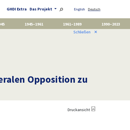
GHDI Extra
Das Projekt
English
Deutsch
945
1945–1961
1961–1989
1990–2023
Schließen
✕
eralen Opposition zu
Druckansicht