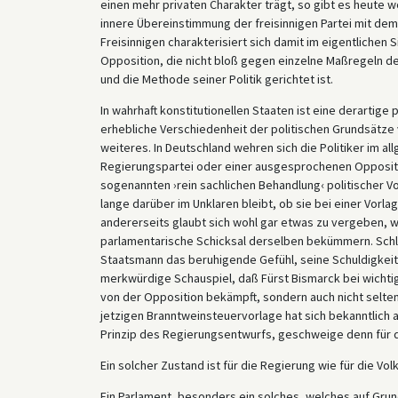
einen mehr privaten Charakter trägt, so gibt es heute w
innere Übereinstimmung der freisinnigen Partei mit dem
Freisinnigen charakterisiert sich damit im eigentlichen S
Opposition, die nicht bloß gegen einzelne Maßregeln 
und die Methode seiner Politik gerichtet ist.
In wahrhaft konstitutionellen Staaten ist eine derartige 
erhebliche Verschiedenheit der politischen Grundsätze 
weiteres. In Deutschland wehren sich die Politiker im a
Regierungspartei oder einer ausgesprochenen Oppositio
sogenannten ›rein sachlichen Behandlung‹ politischer V
lange darüber im Unklaren bleibt, ob sie bei einer Vorl
andererseits glaubt sich wohl gar etwas zu vergeben, wo
parlamentarische Schicksal derselben bekümmern. Schl
Staatsmann das beruhigende Gefühl, seine Schuldigkeit
merkwürdige Schauspiel, daß Fürst Bismarck bei wichti
von der Opposition bekämpft, sondern auch nicht selten
jetzigen Branntweinsteuervorlage hat sich bekanntlich 
Prinzip des Regierungsentwurfs, geschweige denn für 
Ein solcher Zustand ist für die Regierung wie für die Vo
Ein Parlament, besonders ein solches, welches auf Grun