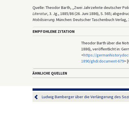
Quelle: Theodor Barth, „Zwei Jahrzehnte deutscher Polit
Literatur
, 3. Jg., 1885/86 (26. Juni 1886), S. 565; abgedruc
Mobilisierung
. München: Deutscher Taschenbuch Verlag, 1
EMPFOHLENE ZITATION
Theodor Barth über die Notw
1886), veröffentlicht in: G
<
https://germanhistorydoc
1890/ghdi:document-679
> [
ÄHNLICHE QUELLEN
Ludwig Bamberger über die Verlängerung des Sozia