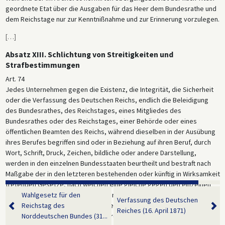
geordnete Etat über die Ausgaben für das Heer dem Bundesrathe und
dem Reichstage nur zur Kenntnißnahme und zur Erinnerung vorzulegen.
[
…
]
Absatz XIII. Schlichtung von Streitigkeiten und
Strafbestimmungen
Art. 74
Jedes Unternehmen gegen die Existenz, die Integrität, die Sicherheit
oder die Verfassung des Deutschen Reichs, endlich die Beleidigung
des Bundesrathes, des Reichstages, eines Mitgliedes des
Bundesrathes oder des Reichstages, einer Behörde oder eines
öffentlichen Beamten des Reichs, während dieselben in der Ausübung
ihres Berufes begriffen sind oder in Beziehung auf ihren Beruf, durch
Wort, Schrift, Druck, Zeichen, bildliche oder andere Darstellung,
werden in den einzelnen Bundesstaaten beurtheilt und bestraft nach
Maßgabe der in den letzteren bestehenden oder künftig in Wirksamkeit
tretenden Gesetze, nach welchen eine gleiche gegen den einzelnen
Bundesstaat, seine Verfassung, seine Kammern oder Stände, seine
Wahlgesetz für den
Verfassung des Deutschen
Kammer- oder Ständemitglieder, seine Behörden und Beamten
Reichstag des
Reiches (16. April 1871)
begangene Handlung zu richten wäre.
Norddeutschen Bundes (31...