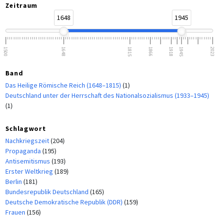
Zeitraum
1648
1945
1500
1648
1815
1866
1918
1945
2023
Band
Das Heilige Römische Reich (1648–1815)
(1)
Deutschland unter der Herrschaft des Nationalsozialismus (1933–1945)
(1)
Schlagwort
Nachkriegszeit
(204)
Propaganda
(195)
Antisemitismus
(193)
Erster Weltkrieg
(189)
Berlin
(181)
Bundesrepublik Deutschland
(165)
Deutsche Demokratische Republik (DDR)
(159)
Frauen
(156)