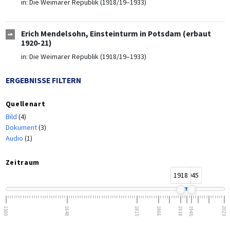
in:
Die Weimarer Republik (1918/19–1933)
Erich Mendelsohn, Einsteinturm in Potsdam (erbaut
1920-21)
in:
Die Weimarer Republik (1918/19–1933)
ERGEBNISSE FILTERN
Quellenart
Bild
(4)
Dokument
(3)
Audio
(1)
Zeitraum
1918
1945
1500
1648
1815
1866
1918
1945
2023