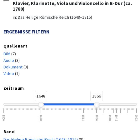
Klavier, Klarinette, Viola und Violoncello in B-Dur (ca.
1780)
in:
Das Heilige Römische Reich (1648–1815)
ERGEBNISSE FILTERN
Quellenart
Bild
(7)
Audio
(3)
Dokument
(3)
Video
(1)
Zeitraum
1648
1866
1500
1648
1815
1866
1918
1945
2023
Band
Das Heilige Römische Reich (1648–1815)
(8)