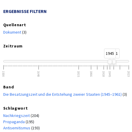
ERGEBNISSE FILTERN
Quellenart
Dokument
(3)
Zeitraum
1945
1961
1500
1648
1815
1866
1918
1945
2023
Band
Die Besatzungszeit und die Entstehung zweier Staaten (1945–1961)
(3)
Schlagwort
Nachkriegszeit
(204)
Propaganda
(195)
Antisemitismus
(193)