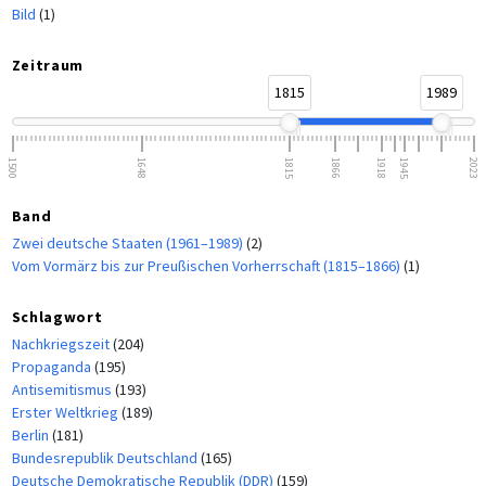
Bild
(1)
Zeitraum
1815
1989
1500
1648
1815
1866
1918
1945
2023
Band
Zwei deutsche Staaten (1961–1989)
(2)
Vom Vormärz bis zur Preußischen Vorherrschaft (1815–1866)
(1)
Schlagwort
Nachkriegszeit
(204)
Propaganda
(195)
Antisemitismus
(193)
Erster Weltkrieg
(189)
Berlin
(181)
Bundesrepublik Deutschland
(165)
Deutsche Demokratische Republik (DDR)
(159)