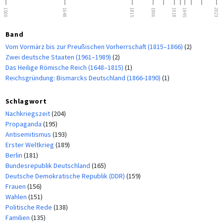
1500
1648
1815
1866
1918
1945
2023
Band
Vom Vormärz bis zur Preußischen Vorherrschaft (1815–1866)
(2)
Zwei deutsche Staaten (1961–1989)
(2)
Das Heilige Römische Reich (1648–1815)
(1)
Reichsgründung: Bismarcks Deutschland (1866-1890)
(1)
Schlagwort
Nachkriegszeit
(204)
Propaganda
(195)
Antisemitismus
(193)
Erster Weltkrieg
(189)
Berlin
(181)
Bundesrepublik Deutschland
(165)
Deutsche Demokratische Republik (DDR)
(159)
Frauen
(156)
Wahlen
(151)
Politische Rede
(138)
Familien
(135)